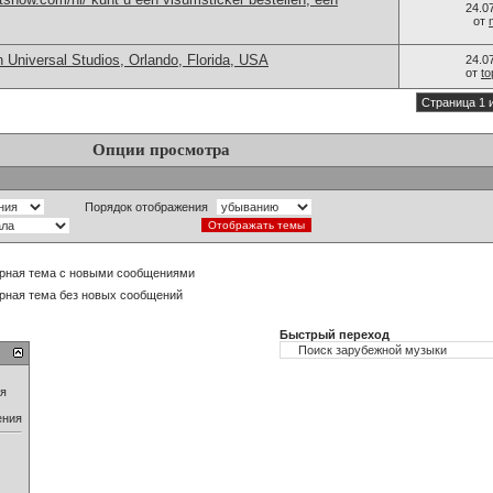
24.0
от
 Universal Studios, Orlando, Florida, USA
24.0
от
t
Страница 1 
Опции просмотра
Порядок отображения
рная тема с новыми сообщениями
рная тема без новых сообщений
Быстрый переход
ия
ения