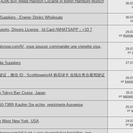
-4296 Buy Weed Hashish Cocaine in Berlin Hamburg Munich
30.0
Suppliers - Energy Drinks Wholesale
30.0
о
sports, Drivers License , Id Card (WHATSAPP：+33 7
29.0
от
thoma
ntsnow.com/fr/, vous pouvez commander une vignette visa,
29.0
от
le Suppliers
27.0
微信 ID : Scottbowers44 购买绿卡 在线出售合规驾驶证
26.0
от
keep
n Tokyo Bay Cruise, Japan
25.0
от
gamep
0-7389) Kaufen Sie echte, registrierte Ausweise
25.0
от
g
in West New York, USA
24.0
от
t
snow.com/nl/ kunt u een visumsticker bestellen, een