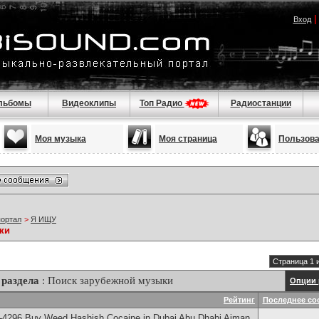
Вход
льбомы
Видеоклипы
Топ Радио
Радиостанции
Моя музыка
Моя страница
Пользов
портал
>
Я ИЩУ
ки
Страница 1 
раздела
: Поиск зарубежной музыки
Опции 
Рейтинг
Последнее со
-4296 Buy Weed Hashish Cocaine in Dubai Abu Dhabi Ajman