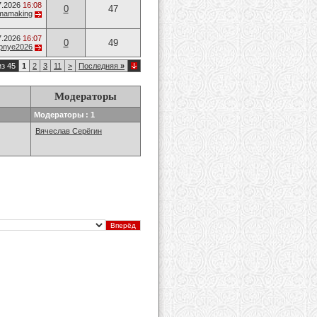
7.2026
16:08
0
47
mamaking
7.2026
16:07
0
49
opnye2026
из 45
1
2
3
11
>
Последняя
»
Модераторы
Модераторы : 1
Вячеслав Серёгин