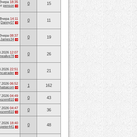
Вчера
18:35
0
15
от
penson
Вчера
14:11
0
11
т
Danny07
Вчера
08:37
0
19
т
James34
8.2026
12:07
0
26
mealive78
8.2026
22:51
0
21
ancatrader
7.2026
06:52
1
162
hattaicom
7.2026
04:49
0
43
oozem810
7.2026
04:47
0
36
oozem810
7.2026
18:40
0
48
speter441