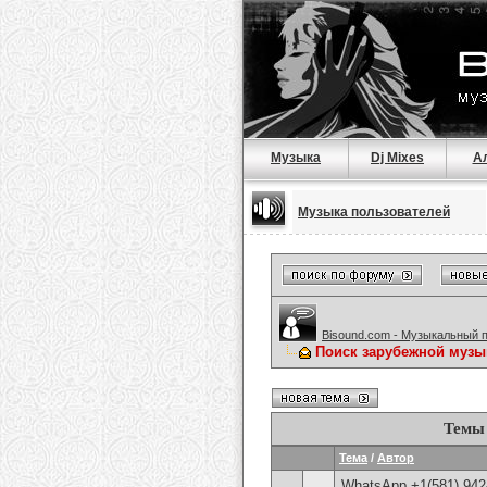
Музыка
Dj Mixes
А
Музыка пользователей
Bisound.com - Музыкальный 
Поиск зарубежной музы
Темы 
Тема
/
Автор
WhatsApp +1(581) 942