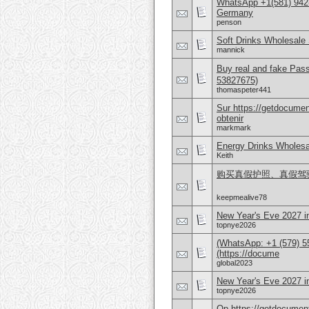
WhatsApp +1(581) 942
Germany
penson
Soft Drinks Wholesale 
mannick
Buy real and fake Pas
53827675)
thomaspeter441
Sur https://getdocume
obtenir
markmark
Energy Drinks Wholesa
Keith
购买真假护照、真假驾驶证，
keepmealive78
New Year's Eve 2027 i
topnye2026
(WhatsApp: +1 (579) 55
(https://docume
global2023
New Year's Eve 2027 
topnye2026
Op https://getdocument