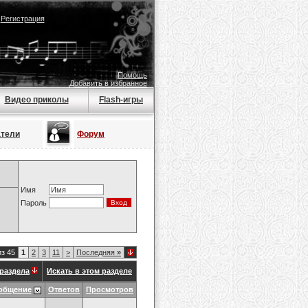
|
Регистрация
Помощь
Добавить в избранное
Видео приколы
Flash-игры
атели
Форум
Имя
Пароль
из 45
1
2
3
11
>
Последняя
»
раздела
Искать в этом разделе
общение
Ответов
Просмотров