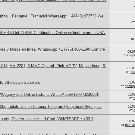
bital , Fentanyl , Tramadol WhatsApp: +447401473736 We
о
-5014​ Get CISSP Certification Online without exam in USA,
о
les y falsos en línea, WhatsApp: +1 (775) 480-1590 Compre
06.0
от
keep
H-018, AM-2201, 3-MMC Crystal, Pink MDPV, Mephedrone, 6-
05.0
от
bl
s Wholesale Suppliers
31.0
от
gamep
o/Wegovy 25g Online Estonia WhatsApp$+12094323659$
31.0
от
g tablets Online Estonia Telegram@dreyfussbillyoriginal
31.0
от
sports, Drivers License , Id Card (WHATSAPP：+33 7
30.0
от
thoma