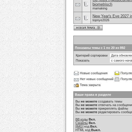
biometrisch
mamaking
New Year's Eve 2027 in
topnye2026
Показаны темы с 1 по 20 из 892
Критерий сортировки
Показать
Новые сообщения
Популя
Нет новых сообщений
Популя
Тема закрыта
Ваши права в разделе
Вы
не можете
создавать темы
Вы
не можете
отвечать на сообщен
Вы
не можете
прикреплять файлы
Вы
не можете
редактировать сообщ
BB коды
Вкл.
Смайлы
Вкл.
[IMG]
код
Вкл.
HTML код
Выкл.