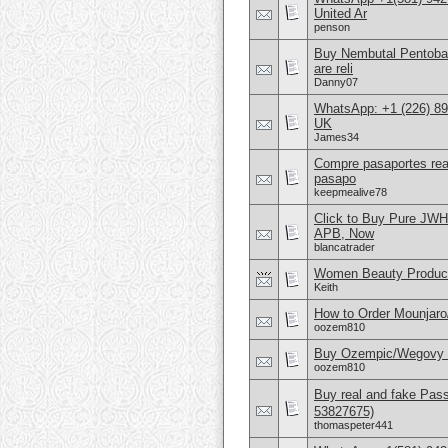
United Ar
penson
Buy Nembutal Pentobar
are reli
Danny07
WhatsApp: +1 (226) 894
UK
James34
Compre pasaportes rea
pasapo
keepmealive78
Click to Buy Pure JW
APB, Now
blancatrader
Women Beauty Product
Keith
How to Order Mounjar
oozem810
Buy Ozempic/Wegovy 25
oozem810
Buy real and fake Pas
53827675)
thomaspeter441