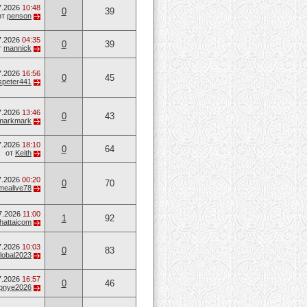
7.2026
10:48
0
39
от
penson
7.2026
04:35
0
39
т
mannick
7.2026
16:56
0
45
speter441
7.2026
13:46
0
43
markmark
7.2026
18:10
0
64
от
Keith
7.2026
00:20
0
70
mealive78
7.2026
11:00
1
92
hattaicom
7.2026
10:03
0
83
lobal2023
7.2026
16:57
0
46
opnye2026