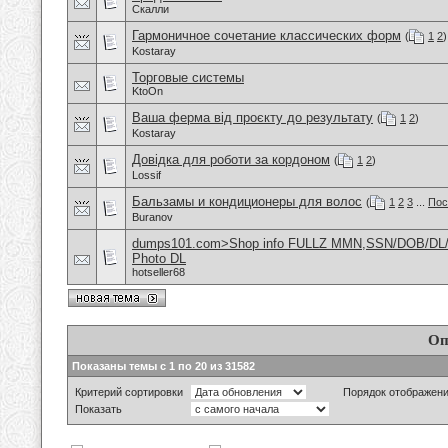
Скалли
Гармоничное сочетание классических форм
(
1
2
)
Kostaray
Торговые системы
KtoOn
Ваша ферма від проєкту до результату
(
1
2
)
Kostaray
Довідка для роботи за кордоном
(
1
2
)
Lossif
Бальзамы и кондиционеры для волос
(
1
2
3
...
Пос
Buranov
dumps101.com>Shop info FULLZ MMN,SSN/DOB/DL/
Photo DL
hotseller68
Оп
Показаны темы с 1 по 20 из 31582
Критерий сортировки
Порядок отображен
Показать