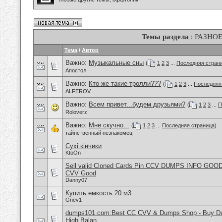
Темы раздела
: РАЗНО
Тема
/
Автор
Важно:
Музыкальные сны
(
1
2
3
...
Последняя стран
Апостол
Важно:
Кто же такие тролли???
(
1
2
3
...
Последняя
ALFEROV
Важно:
Всем привет...будем друзьями?
(
1
2
3
...
П
Roloverz
Важно:
Мне скучно...
(
1
2
3
...
Последняя страница
)
тайнственный незнакомец
Сухі кінчики
KtoOn
Sell valid Cloned Cards Pin CCV DUMPS INFO GOOD
CVV Good
Danny07
Купить емкость 20 м3
Gnev1
dumps101.com:Best CC CVV & Dumps Shop - Buy Dum
High Balan