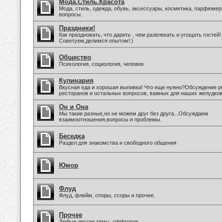
Мода.Стиль.Красота
Мода, стиль, одежда, обувь, аксессуары, косметика, парфюмер
вопросы.
Праздники!
Как праздновать, что дарить , чем развлекать и угощать гостей!
Советуем,делимся опытом!:)
Общество
Психология, социология, человек
Кулинария
Вкусная еда и хорошая выпивка! Что еще нужно?Обсуждение р
ресторанов и остальных вопросов, важных для наших желудков
Он и Она
Мы такие разные,но не можем друг без друга...Обсуждаем
взаимоотношения,вопросы и проблемы.
Беседка
Раздел для знакомства и свободного общения
Юмор
Флуд
Флуд, флейм, споры, ссоры и прочее.
Прочее
Любые другие темы, оффтопик