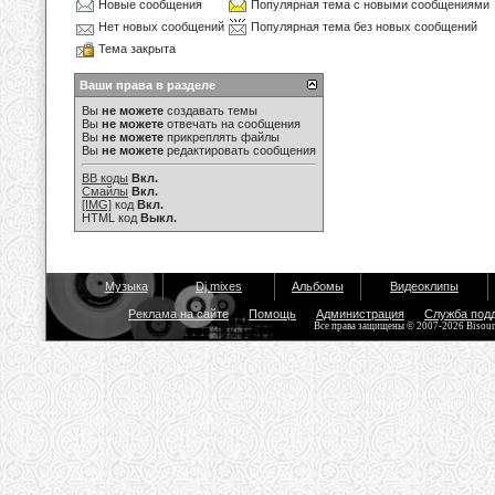
Новые сообщения
Популярная тема с новыми сообщениями
Нет новых сообщений
Популярная тема без новых сообщений
Тема закрыта
Ваши права в разделе
Вы
не можете
создавать темы
Вы
не можете
отвечать на сообщения
Вы
не можете
прикреплять файлы
Вы
не можете
редактировать сообщения
BB коды
Вкл.
Смайлы
Вкл.
[IMG]
код
Вкл.
HTML код
Выкл.
Музыка
Dj mixes
Альбомы
Видеоклипы
Реклама на сайте
Помощь
Администрация
Служба под
Все права защищены © 2007-2026 Bisou