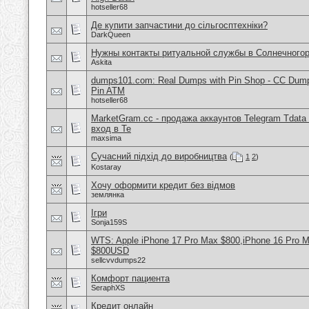
hotseller68
Де купити запчастини до сільгосптехніки?
DarkQueen
Нужны контакты ритуальной службы в Солнечного
Askita
dumps101.com: Real Dumps with Pin Shop - CC Dum
Pin ATM
hotseller68
MarketGram.cc - продажа аккаунтов Telegram Tdata 
вход в Te
maxsima
Сучасний підхід до виробництва
(
1
2
)
Kostaray
Хочу оформити кредит без відмов
землянка
Ігри
Sonja159S
WTS: Apple iPhone 17 Pro Max $800,iPhone 16 Pro 
$800USD
sellcvvdumps22
Комфорт пациента
SeraphXS
Кредит онлайн