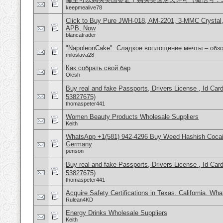
keepmealive78
Click to Buy Pure JWH-018, AM-2201, 3-MMC Crysta
APB, Now
blancatrader
"NapoleonCake": Сладкое воплощение мечты – обзо
miloslava28
Как собрать свой бар
Olesh
Buy real and fake Passports, Drivers License , Id
53827675)
thomaspeter441
Women Beauty Products Wholesale Suppliers
Keith
WhatsApp +1(581) 942-4296 Buy Weed Hashish Cocai
Germany
penson
Buy real and fake Passports, Drivers License , Id
53827675)
thomaspeter441
Acquire Safety Certifications in Texas. California. Wh
Rulean4KD
Energy Drinks Wholesale Suppliers
Keith