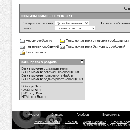
Оп
Показаны темы с 1 по 20 из 1174
Критерий сортировки
Порядок отображен
Показать
Новые сообщения
Популярная тема с новыми сообщениями
Нет новых сообщений
Популярная тема без новых сообщений
Тема закрыта
Ваши права в разделе
Вы
не можете
создавать темы
Вы
не можете
отвечать на сообщения
Вы
не можете
прикреплять файлы
Вы
не можете
редактировать сообщения
BB коды
Вкл.
Смайлы
Вкл.
[IMG]
код
Вкл.
HTML код
Выкл.
Музыка
Dj mixes
Альбомы
Видеоклипы
Реклама на сайте
Помощь
Администрация
Служба под
Все права защищены © 2007-2026 Bisou