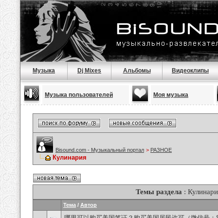
Музыка
Dj Mixes
Альбомы
Видеоклипы
Музыка пользователей
Моя музыка
Bisound.com - Музыкальный портал
>
РАЗНОЕ
Кулинария
Темы раздела
: Кулинари
Тема
/
Автор
哪里可以购买美国签证？购买美国居民许可（微信号：Scott