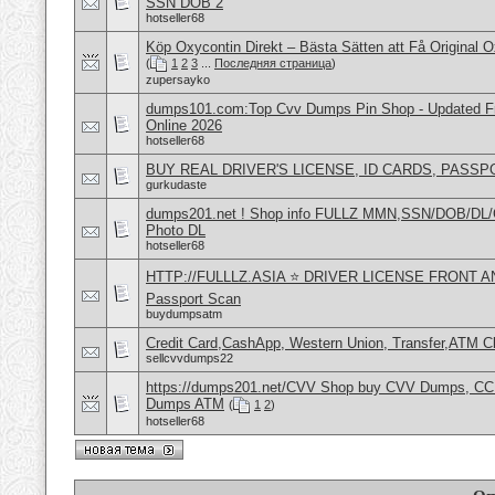
SSN DOB 2
hotseller68
Köp Oxycontin Direkt – Bästa Sätten att Få Original 
(
1
2
3
...
Последняя страница
)
zupersayko
dumps101.com:Top Cvv Dumps Pin Shop - Updated Fre
Online 2026
hotseller68
BUY REAL DRIVER'S LICENSE, ID CARDS, PASSP
gurkudaste
dumps201.net ! Shop info FULLZ MMN,SSN/DOB/DL/
Photo DL
hotseller68
HTTP://FULLLZ.ASIA ⭐️ DRIVER LICENSE FRONT 
Passport Scan
buydumpsatm
Credit Card,CashApp, Western Union, Transfer,ATM C
sellcvvdumps22
https://dumps201.net/CVV Shop buy CVV Dumps, CC F
Dumps ATM
(
1
2
)
hotseller68