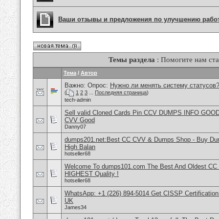
Ваши отзывы и предложения по улучшению рабо
Темы раздела
: Помогите нам ста
Тема
/
Автор
Важно: Опрос:
Нужно ли менять систему статусов
(
1
2
3
...
Последняя страница
)
tech-admin
Sell valid Cloned Cards Pin CCV DUMPS INFO GOOD
CVV Good
Danny07
dumps201.net:Best CC CVV & Dumps Shop - Buy Dump
High Balan
hotseller68
Welcome To dumps101.com The Best And Oldest CC
HIGHEST Quality !
hotseller68
WhatsApp: +1 (226) 894-5014​ Get CISSP Certification
UK
James34