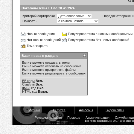
Оп
Показаны темы с 1 по 20 из 3924
Критерий сортировки
Порядок отображен
Показать
Новые сообщения
Популярная тема с новыми сообщениями
Нет новых сообщений
Популярная тема без новых сообщений
Тема закрыта
Ваши права в разделе
Вы
не можете
создавать темы
Вы
не можете
отвечать на сообщения
Вы
не можете
прикреплять файлы
Вы
не можете
редактировать сообщения
BB коды
Вкл.
Смайлы
Вкл.
[IMG]
код
Вкл.
HTML код
Выкл.
Музыка
Dj mixes
Альбомы
Видеоклипы
Реклама на сайте
Помощь
Администрация
Служба под
Все права защищены © 2007-2026 Bisou