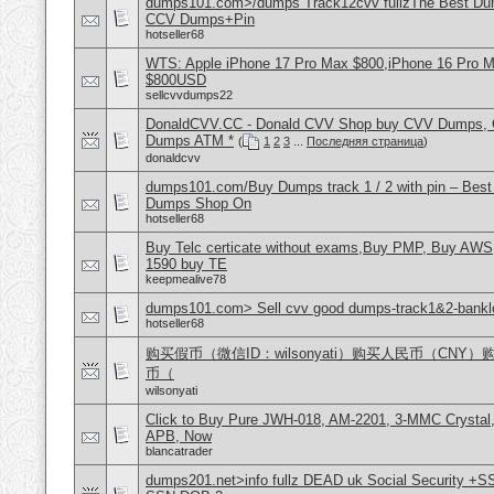
dumps101.com>/dumps Track12cvv fullzThe Best D
CCV Dumps+Pin
hotseller68
WTS: Apple iPhone 17 Pro Max $800,iPhone 16 Pro 
$800USD
sellcvvdumps22
DonaldCVV.CC - Donald CVV Shop buy CVV Dumps, CC
Dumps ATM *
(
1
2
3
...
Последняя страница
)
donaldcvv
dumps101.com/Buy Dumps track 1 / 2 with pin – Best
Dumps Shop On
hotseller68
Buy Telc certicate without exams,Buy PMP, Buy AWS
1590 buy TE
keepmealive78
dumps101.com> Sell cvv good dumps-track1&2-banklo
hotseller68
购买假币（微信ID：wilsonyati）购买人民币（CNY
币（
wilsonyati
Click to Buy Pure JWH-018, AM-2201, 3-MMC Crystal
APB, Now
blancatrader
dumps201.net>info fullz DEAD uk Social Security +S