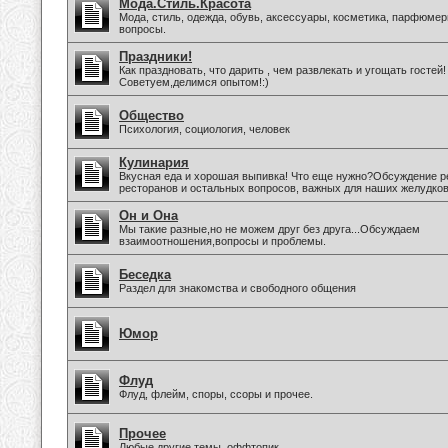
Мода.Стиль.Красота
Мода, стиль, одежда, обувь, аксессуары, косметика, парфюмер
вопросы.
Праздники!
Как праздновать, что дарить , чем развлекать и угощать гостей!
Советуем,делимся опытом!:)
Общество
Психология, социология, человек
Кулинария
Вкусная еда и хорошая выпивка! Что еще нужно?Обсуждение р
ресторанов и остальных вопросов, важных для наших желудков
Он и Она
Мы такие разные,но не можем друг без друга...Обсуждаем
взаимоотношения,вопросы и проблемы.
Беседка
Раздел для знакомства и свободного общения
Юмор
Флуд
Флуд, флейм, споры, ссоры и прочее.
Прочее
Любые другие темы, оффтопик