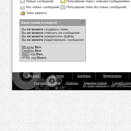
Новые сообщения
Популярная тема с новыми сообщениями
Нет новых сообщений
Популярная тема без новых сообщений
Тема закрыта
Ваши права в разделе
Вы
не можете
создавать темы
Вы
не можете
отвечать на сообщения
Вы
не можете
прикреплять файлы
Вы
не можете
редактировать сообщения
BB коды
Вкл.
Смайлы
Вкл.
[IMG]
код
Вкл.
HTML код
Выкл.
Музыка
Dj mixes
Альбомы
Видеоклипы
Реклама на сайте
Помощь
Администрация
Служба под
Все права защищены © 2007-2026 Bisou