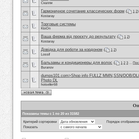
Скалли
Гармоничное сочетание классических форм
(
1
2
)
Kostaray
Торговые системы
KtoOn
Ваша ферма від проєкту до результату
(
1
2
)
Kostaray
Довідка для роботи за кордоном
(
1
2
)
Lossif
Бальзамы и кондиционеры для волос
(
1
2
3
...
Пос
Buranov
dumps101.com>Shop info FULLZ MMN,SSN/DOB/DL/
Photo DL
hotseller68
Оп
Показаны темы с 1 по 20 из 31582
Критерий сортировки
Порядок отображен
Показать