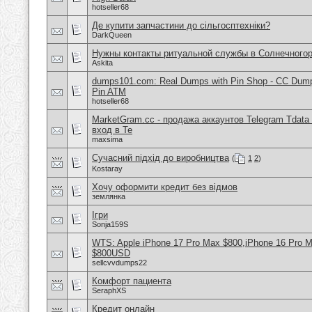
hotseller68
Де купити запчастини до сільгосптехніки?
DarkQueen
Нужны контакты ритуальной службы в Солнечного
Askita
dumps101.com: Real Dumps with Pin Shop - CC Dum
Pin ATM
hotseller68
MarketGram.cc - продажа аккаунтов Telegram Tdata 
вход в Te
maxsima
Сучасний підхід до виробництва
(
1
2
)
Kostaray
Хочу оформити кредит без відмов
землянка
Ігри
Sonja159S
WTS: Apple iPhone 17 Pro Max $800,iPhone 16 Pro 
$800USD
sellcvvdumps22
Комфорт пациента
SeraphXS
Кредит онлайн