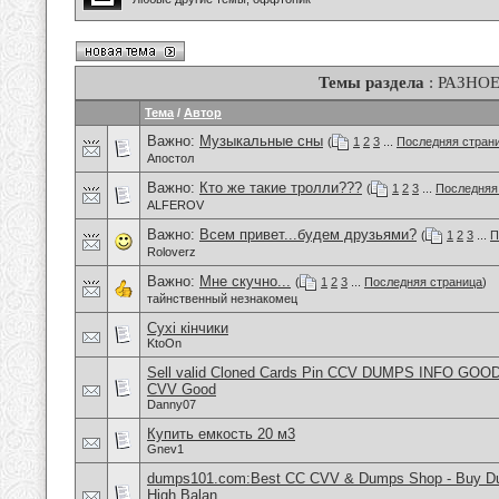
Темы раздела
: РАЗНО
Тема
/
Автор
Важно:
Музыкальные сны
(
1
2
3
...
Последняя стран
Апостол
Важно:
Кто же такие тролли???
(
1
2
3
...
Последняя
ALFEROV
Важно:
Всем привет...будем друзьями?
(
1
2
3
...
П
Roloverz
Важно:
Мне скучно...
(
1
2
3
...
Последняя страница
)
тайнственный незнакомец
Сухі кінчики
KtoOn
Sell valid Cloned Cards Pin CCV DUMPS INFO GOOD
CVV Good
Danny07
Купить емкость 20 м3
Gnev1
dumps101.com:Best CC CVV & Dumps Shop - Buy Dum
High Balan