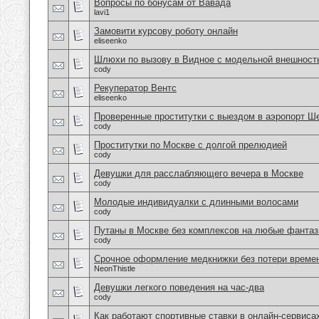
Вопросы по бонусам от Вавада
lavi1
Замовити курсову роботу онлайн
eliseenko
Шлюхи по вызову в Видное с модельной внешност
cody
Рекуператор Вентс
eliseenko
Проверенные проститутки с выездом в аэропорт Ш
cody
Проститутки по Москве с долгой прелюдией
cody
Девушки для расслабляющего вечера в Москве
cody
Молодые индивидуалки с длинными волосами
cody
Путаны в Москве без комплексов на любые фантаз
cody
Срочное оформление медкнижки без потери време
NeonThistle
Девушки легкого поведения на час-два
cody
Как работают спортивные ставки в онлайн-сервиса