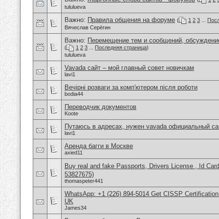
tululueva
Важно:
Правила общения на форуме
(
1
2
3
...
Посл
Вячеслав Серёгин
Важно:
Перемещение тем и сообщений, обсуждение
(
1
2
3
...
Последняя страница
)
tululueva
Vavada сайт – мой главный совет новичкам
lavi1
Вечірні розваги за комп'ютером після роботи
bodia44
Переводчик документов
Koote
Путаюсь в адресах, нужен vavada официальный са
lavi1
Аренда багги в Москве
axied11
Buy real and fake Passports, Drivers License , Id
53827675)
thomaspeter441
WhatsApp: +1 (226) 894-5014​ Get CISSP Certification
UK
James34