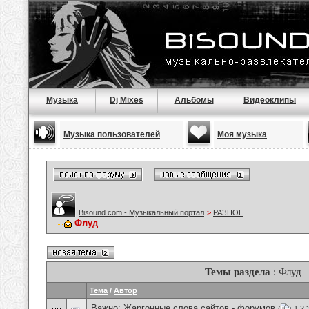
Музыка
Dj Mixes
Альбомы
Видеоклипы
Музыка пользователей
Моя музыка
Bisound.com - Музыкальный портал
>
РАЗНОЕ
Флуд
Темы раздела
: Флуд
Тема
/
Автор
Важно:
Жаргонные слова сайтов - форумов
(
1
2