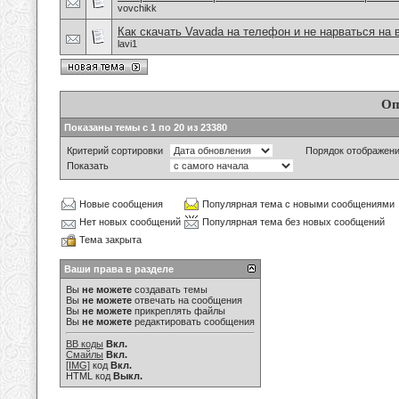
vovchikk
Как скачать Vavada на телефон и не нарваться на 
lavi1
Оп
Показаны темы с 1 по 20 из 23380
Критерий сортировки
Порядок отображен
Показать
Новые сообщения
Популярная тема с новыми сообщениями
Нет новых сообщений
Популярная тема без новых сообщений
Тема закрыта
Ваши права в разделе
Вы
не можете
создавать темы
Вы
не можете
отвечать на сообщения
Вы
не можете
прикреплять файлы
Вы
не можете
редактировать сообщения
BB коды
Вкл.
Смайлы
Вкл.
[IMG]
код
Вкл.
HTML код
Выкл.