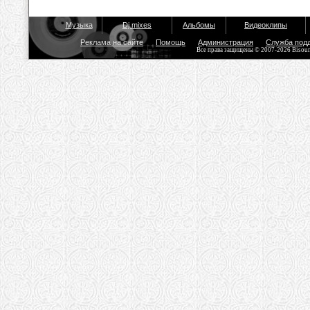
Музыка
Dj mixes
Альбомы
Видеоклипы
Реклама на сайте
Помощь
Администрация
Служба под
Все права защищены © 2007-2026 Bisou