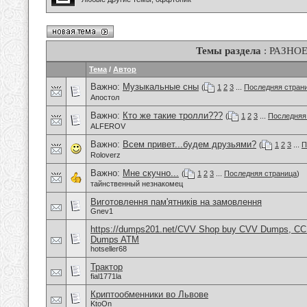
Темы раздела
: РАЗНО
Тема
/
Автор
Важно:
Музыкальные сны
(
1
2
3
...
Последняя стран
Апостол
Важно:
Кто же такие тролли???
(
1
2
3
...
Последняя
ALFEROV
Важно:
Всем привет...будем друзьями?
(
1
2
3
...
П
Roloverz
Важно:
Мне скучно...
(
1
2
3
...
Последняя страница
)
тайнственный незнакомец
Виготовлення пам'ятників на замовлення
Gnev1
https://dumps201.net/CVV Shop buy CVV Dumps, CC F
Dumps ATM
hotseller68
Трактор
fial1771la
Криптообменники во Львове
KtoOn