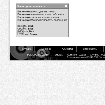
Ваши права в разделе
Вы
не можете
создавать темы
Вы
не можете
отвечать на сообщения
Вы
не можете
прикреплять файлы
Вы
не можете
редактировать сообщения
BB коды
Вкл.
Смайлы
Вкл.
[IMG]
код
Вкл.
HTML код
Выкл.
Музыка
Dj mixes
Альбомы
Видеоклипы
Реклама на сайте
Помощь
Администрация
Служба под
Все права защищены © 2007-2026 Bisou