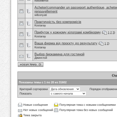
hotseller68
Acheter/commander un passeport authentique, acheter
renouvellement
wilsonyati
Практичність без компромісів
Kostaray
Прибуток у кожному кілограмі комбікорму
(
1
2
3
)
Kostaray
Ваша ферма від проєкту до результату
(
1
2
)
Kostaray
Выбор биокамина для гостиной
Джинглэй
Оп
Показаны темы с 1 по 20 из 31602
Критерий сортировки
Порядок отображен
Показать
Новые сообщения
Популярная тема с новыми сообщениями
Нет новых сообщений
Популярная тема без новых сообщений
Тема закрыта