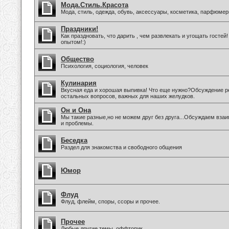
Мода.Стиль.Красота
Мода, стиль, одежда, обувь, аксессуары, косметика, парфюмер
Праздники!
Как праздновать, что дарить , чем развлекать и угощать госте
опытом!:)
Общество
Психология, социология, человек
Кулинария
Вкусная еда и хорошая выпивка! Что еще нужно?Обсуждение ре
остальных вопросов, важных для наших желудков.
Он и Она
Мы такие разные,но не можем друг без друга...Обсуждаем вз
и проблемы.
Беседка
Раздел для знакомства и свободного общения
Юмор
Флуд
Флуд, флейм, споры, ссоры и прочее.
Прочее
Любые другие темы, оффтопик