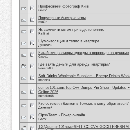
Професійний фотограф Київ
Gnev1
Популярные быстрые игры
KtoOn
Як заживити котел при відключеннях
Raffinat
Шумоизоляция и тепло в квартире
Джинглэй
Китайские размеры одежды в переводе на русские
Gnev1
Где взять деньги для аренды квартиры?
Ferisov88
Soft Drinks Wholesale Suppliers - Energy Drinks Whol
mannick
dumps101.com:Top Cvv Dumps Pin Shop - Updated Fre
Online 2026
hotseller68
Кто остеклял балкон в Томске, к кому обратиться?
Джинглэй
GipsyTeam - Покер онлайн
Gnev1
TG@dumps101new>SELL CC CVV GOOD FRESH A