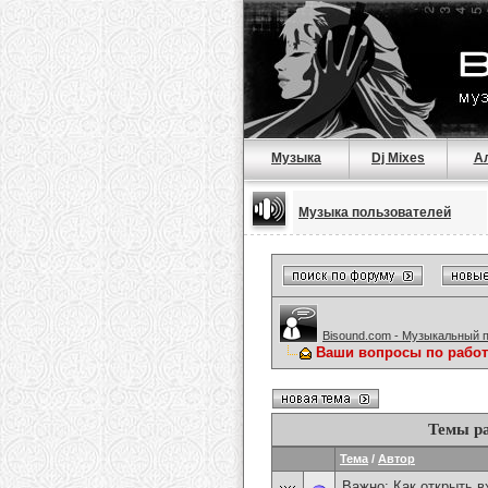
Музыка
Dj Mixes
А
Музыка пользователей
Bisound.com - Музыкальный 
Ваши вопросы по работ
Темы ра
Тема
/
Автор
Важно:
Как открыть 