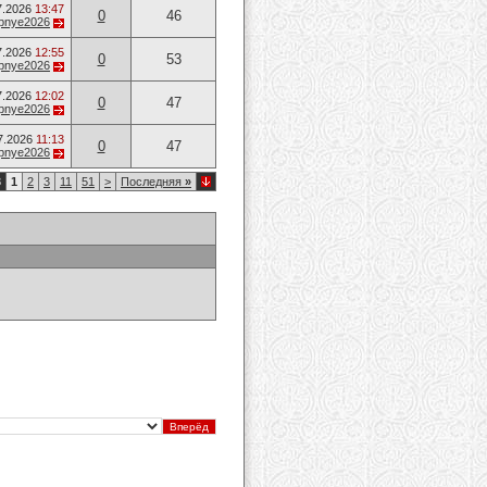
7.2026
13:47
0
46
opnye2026
7.2026
12:55
0
53
opnye2026
7.2026
12:02
0
47
opnye2026
7.2026
11:13
0
47
opnye2026
3
1
2
3
11
51
>
Последняя
»