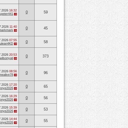
7.2026
16:32
0
59
speter441
7.2026
11:40
0
45
markmark
7.2026
07:55
0
58
ulean4KD
7.2026
20:53
0
373
wilsonyati
7.2026
08:56
0
96
mealive78
7.2026
17:20
0
65
opnye2026
7.2026
16:29
0
56
opnye2026
7.2026
15:39
0
53
opnye2026
7.2026
14:44
0
55
opnye2026