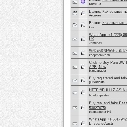
Kristi123
Важно:
Как вставлять
Аксакал
Важно:
Как отменить 
kaii
WhatsApp: +1 (226) 894
UK
James34
购买香港身份证，购买香港护
keepmealive78
Click to Buy Pure JW
APB, Now
blancatrader
Buy registered and fake
gurkudaste
HTTP://FULLLZ.ASIA ⭐️
buydumpsatm
Buy real and fake Pas
53827675)
thomaspeter441
WhatsApp +1(581) 942
Brisbane Austr