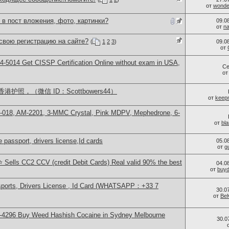
от
wonder
 в пост вложения, фото, картинки?
09.0
от
n
свою регистрацию на сайте?
(
1
2
3
)
09.0
от
-5014​ Get CISSP Certification Online without exam in USA,
Се
о
照，（微信 ID：Scottbowers44）
от
keep
H-018, AM-2201, 3-MMC Crystal, Pink MDPV, Mephedrone, 6-
от
bl
 passport, drivers license,Id cards
05.0
от
g
 Sells CC2 CCV (credit Debit Cards) Real valid 90% the best
04.0
от
buy
sports, Drivers License , Id Card (WHATSAPP：+33 7
30.0
от
Bel
-4296 Buy Weed Hashish Cocaine in Sydney Melbourne
30.0