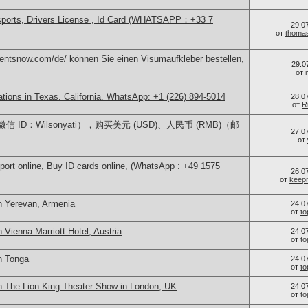
sports, Drivers License , Id Card (WHATSAPP：+33 7
29.0
от
thoma
mentsnow.com/de/ können Sie einen Visumaufkleber bestellen,
29.0
от
cations in Texas. California. WhatsApp: +1 (226) 894-5014
28.0
от
R
ID：Wilsonyati），购买美元 (USD)、人民币 (RMB)（邮
27.0
от
port online, Buy ID cards online, (WhatsApp : +49 1575
26.0
от
keep
n Yerevan, Armenia
24.0
от
t
 Vienna Marriott Hotel, Austria
24.0
от
t
n Tonga
24.0
от
t
n The Lion King Theater Show in London, UK
24.0
от
t