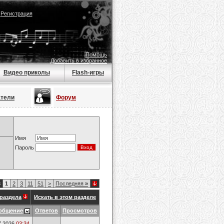
|
Регистрация
Помощь
Добавить в избранное
Видео приколы
Flash-игры
атели
Форум
Имя
Пароль
3
1
2
3
11
51
>
Последняя
»
раздела
Искать в этом разделе
общение
Ответов
Просмотров
7.2026
03:34