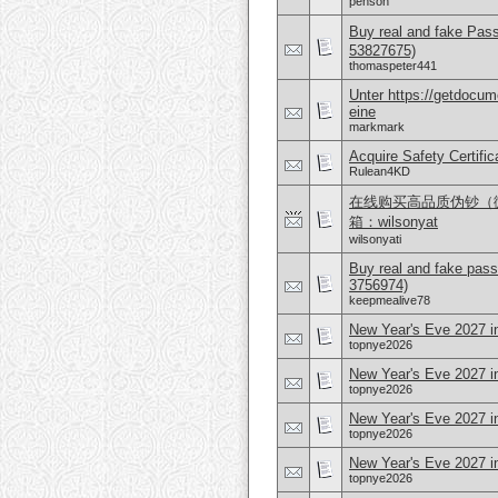
penson
Buy real and fake Pas
53827675)
thomaspeter441
Unter https://getdocu
eine
markmark
Acquire Safety Certifi
Rulean4KD
在线购买高品质伪钞（微信 
箱：wilsonyat
wilsonyati
Buy real and fake pass
3756974)
keepmealive78
New Year's Eve 2027 i
topnye2026
New Year's Eve 2027 in
topnye2026
New Year's Eve 2027 i
topnye2026
New Year's Eve 2027 i
topnye2026