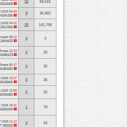
16
69,515
ful-world
8.2024
04:24
8
56,002
ayong han
8.2024
04:22
29
141,706
Choi Yeon
годня
09:12
0
3
т
James34
Вчера
12:33
0
20
mealive78
Вчера
00:17
0
26
ancatrader
8.2026
10:27
0
26
urkudaste
8.2026
12:59
0
32
dumpsatm
7.2026
18:31
1
79
vingeorge
7.2026
11:12
0
43
от
penson