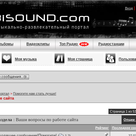
Вход
льбомы
Видеоклипы
Топ Радио
Радиостанции
Моя музыка
Моя страница
Пользов
портал
>
Помогите нам стать лучше!
е сайта
Страница 1 из 5
здела
: Ваши вопросы по работе сайта
Опции 
Рейтинг
Последнее со
входящее сообщение!Помогите!
(
1
2
)
27.0