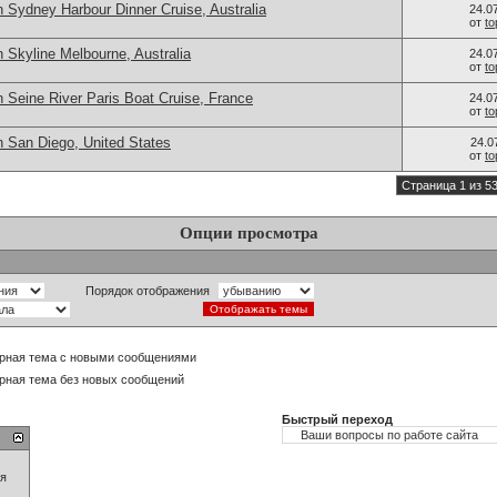
 Sydney Harbour Dinner Cruise, Australia
24.0
от
t
 Skyline Melbourne, Australia
24.0
от
t
 Seine River Paris Boat Cruise, France
24.0
от
t
n San Diego, United States
24.0
от
t
Страница 1 из 5
Опции просмотра
Порядок отображения
рная тема с новыми сообщениями
рная тема без новых сообщений
Быстрый переход
ия