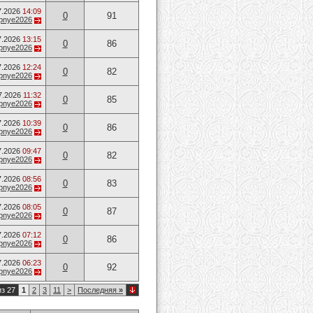
7.2026
14:09
0
91
opnye2026
7.2026
13:15
0
86
opnye2026
7.2026
12:24
0
82
opnye2026
7.2026
11:32
0
85
opnye2026
7.2026
10:39
0
86
opnye2026
7.2026
09:47
0
82
opnye2026
7.2026
08:56
0
83
opnye2026
7.2026
08:05
0
87
opnye2026
7.2026
07:12
0
86
opnye2026
7.2026
06:23
0
92
opnye2026
из 27
1
2
3
11
>
Последняя
»