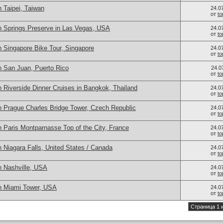
 Taipei, Taiwan
24.0
от
t
n Springs Preserve in Las Vegas, USA
24.0
от
t
n Singapore Bike Tour, Singapore
24.0
от
t
n San Juan, Puerto Rico
24.0
от
t
 Riverside Dinner Cruises in Bangkok, Thailand
24.0
от
t
n Prague Charles Bridge Tower, Czech Republic
24.0
от
t
 Paris Montparnasse Top of the City, France
24.0
от
t
 Niagara Falls, United States / Canada
24.0
от
t
n Nashville, USA
24.0
от
t
n Miami Tower, USA
24.0
от
t
Страница 1 