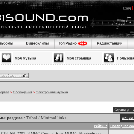
Вход
льбомы
Видеоклипы
Топ Радио
Радиостанции
Моя музыка
Моя страница
Пользов
портал
>
Обсуждения
>
Электронная музыка
Страница 1 
мы раздела
: Tribal / Minimal links
Опции 
Рейтинг
Последнее со
H-018, AM-2201, 3-MMC Crystal, Pink MDMA, Mephedrone,