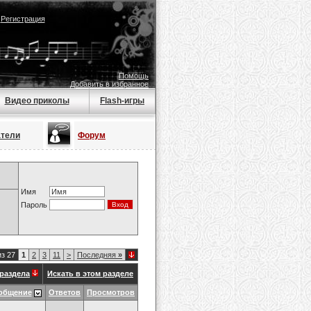
|
Регистрация
Помощь
Добавить в избранное
Видео приколы
Flash-игры
атели
Форум
Имя
Пароль
из 27
1
2
3
11
>
Последняя
»
раздела
Искать в этом разделе
общение
Ответов
Просмотров