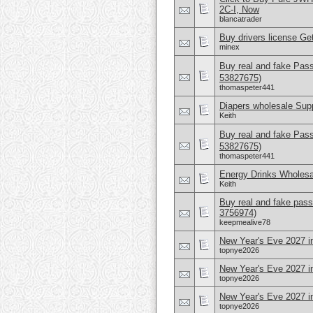
2C-I, Now
blancatrader
Buy drivers license Get
minex
Buy real and fake Pas
53827675)
thomaspeter441
Diapers wholesale Supp
Keith
Buy real and fake Pas
53827675)
thomaspeter441
Energy Drinks Wholesa
Keith
Buy real and fake pass
3756974)
keepmealive78
New Year's Eve 2027 i
topnye2026
New Year's Eve 2027 in
topnye2026
New Year's Eve 2027 i
topnye2026