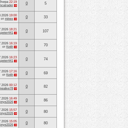
Вчера
22:19
0
5
ancatrader
8.2026
19:00
0
33
от
minex
7.2026
18:21
0
107
speter441
7.2026
16:19
0
70
от
Keith
7.2026
16:23
0
74
speter441
7.2026
17:16
0
69
от
Keith
7.2026
00:12
0
82
mealive78
7.2026
16:49
0
86
opnye2026
7.2026
15:57
0
80
opnye2026
7.2026
15:05
0
80
opnye2026