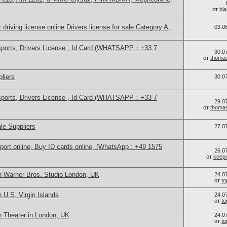
от
bl
 driving license online Drivers license for sale Category A,
03.0
sports, Drivers License , Id Card (WHATSAPP：+33 7
30.0
от
thoma
liers
30.0
sports, Drivers License , Id Card (WHATSAPP：+33 7
29.0
от
thoma
le Suppliers
27.0
port online, Buy ID cards online, (WhatsApp : +49 1575
26.0
от
keep
n Warner Bros. Studio London, UK
24.0
от
t
 U.S. Virgin Islands
24.0
от
t
n Theater in London, UK
24.0
от
t