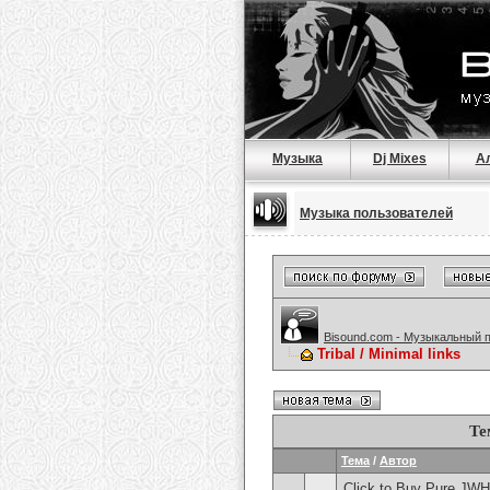
Музыка
Dj Mixes
А
Музыка пользователей
Bisound.com - Музыкальный 
Tribal / Minimal links
Те
Тема
/
Автор
Click to Buy Pure JW