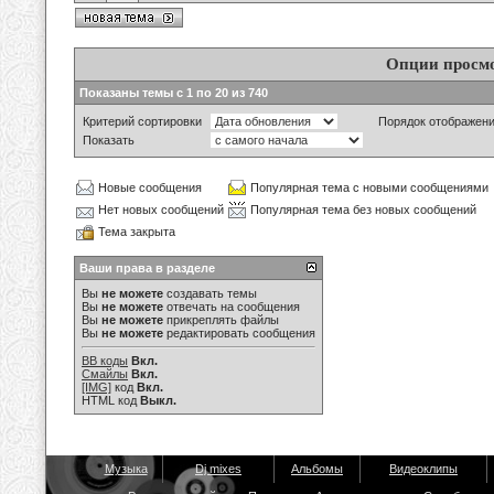
Опции просм
Показаны темы с 1 по 20 из 740
Критерий сортировки
Порядок отображен
Показать
Новые сообщения
Популярная тема с новыми сообщениями
Нет новых сообщений
Популярная тема без новых сообщений
Тема закрыта
Ваши права в разделе
Вы
не можете
создавать темы
Вы
не можете
отвечать на сообщения
Вы
не можете
прикреплять файлы
Вы
не можете
редактировать сообщения
BB коды
Вкл.
Смайлы
Вкл.
[IMG]
код
Вкл.
HTML код
Выкл.
Музыка
Dj mixes
Альбомы
Видеоклипы