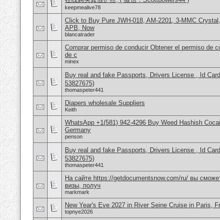
keepmealive78
Click to Buy Pure JWH-018, AM-2201, 3-MMC Crystal
APB, Now
blancatrader
Comprar permiso de conducir Obtener el permiso de co
de c
minex
Buy real and fake Passports, Drivers License , Id
53827675)
thomaspeter441
Diapers wholesale Suppliers
Keith
WhatsApp +1(581) 942-4296 Buy Weed Hashish Cocai
Germany
penson
Buy real and fake Passports, Drivers License , Id
53827675)
thomaspeter441
На сайте https://getdocumentsnow.com/ru/ вы сможе
визы, получ
markmark
New Year's Eve 2027 in River Seine Cruise in Paris, F
topnye2026