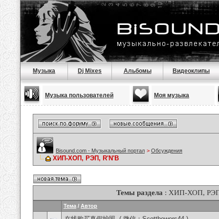
Музыка
Dj Mixes
Альбомы
Видеоклипы
Музыка пользователей
Моя музыка
Bisound.com - Музыкальный портал
>
Обсуждения
ХИП-ХОП, РЭП, R'N'B
Темы раздела
: ХИП-ХОП, РЭП
Тема
/
Автор
在线购买真假护照, ( 微信：Scottbowers44 )