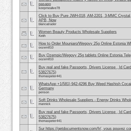
pasapo
keepmealive78
Click to Buy Pure JWH-018, AM-2201, 3-MMC Crystal
APB, Now
blancatrader
Women Beauty Products Wholesale Suppliers
Keith
How to Order Mounjaro/Wegovy 25g Online Estonia
oozem810
Buy Ozempic/Wegovy 25g tablets Online Estonia Tele
oozem810
Buy real and fake Passports, Drivers License , Id
53827675)
thomaspeter441
WhatsApp +1(581) 942-4296 Buy Weed Hashish Cocai
Germany
penson
Soft Drinks Wholesale Suppliers - Energy Drinks Whol
mannick
Buy real and fake Passports, Drivers License , Id
53827675)
thomaspeter441
Sur https://getdocumentsnow.com/fr/, vous pouvez co