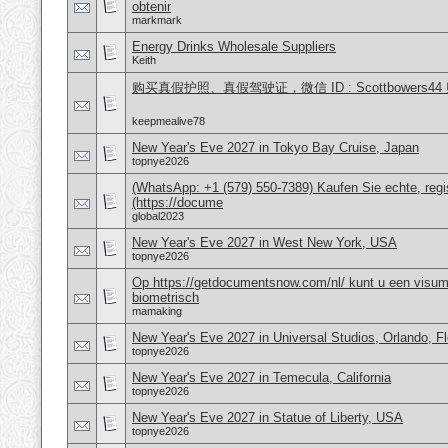
obtenir
markmark
Energy Drinks Wholesale Suppliers
Keith
购买真假护照、真假驾驶证，微信 ID : Scottbower
keepmealive78
New Year's Eve 2027 in Tokyo Bay Cruise, Japan
topnye2026
(WhatsApp: +1 (579) 550-7389) Kaufen Sie echte, regi
(https://docume
global2023
New Year's Eve 2027 in West New York, USA
topnye2026
Op https://getdocumentsnow.com/nl/ kunt u een visums
biometrisch
mamaking
New Year's Eve 2027 in Universal Studios, Orlando, F
topnye2026
New Year's Eve 2027 in Temecula, California
topnye2026
New Year's Eve 2027 in Statue of Liberty, USA
topnye2026