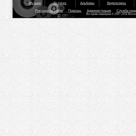
Музыка
Dj mixes
Альбомы
Видеоклипы
Реклама на сайте
Помощь
Администрация
Служба под
Все права защищены © 2007-2026 Bisou