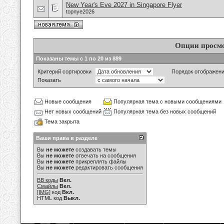
New Year's Eve 2027 in Singapore Flyer
topnye2026
Опции просм
Показаны темы с 1 по 20 из 889
Критерий сортировки
Порядок отображен
Показать
Новые сообщения
Популярная тема с новыми сообщениями
Нет новых сообщений
Популярная тема без новых сообщений
Тема закрыта
Ваши права в разделе
Вы
не можете
создавать темы
Вы
не можете
отвечать на сообщения
Вы
не можете
прикреплять файлы
Вы
не можете
редактировать сообщения
BB коды
Вкл.
Смайлы
Вкл.
[IMG]
код
Вкл.
HTML код
Выкл.