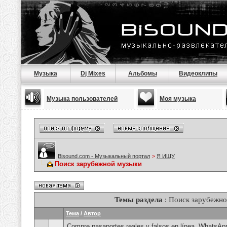
Музыка
Dj Mixes
Альбомы
Видеоклипы
Музыка пользователей
Моя музыка
Bisound.com - Музыкальный портал
>
Я ИЩУ
Поиск зарубежной музыки
Темы раздела
: Поиск зарубежн
Тема
/
Автор
Compre pasaportes reales y falsos en línea, WhatsAp