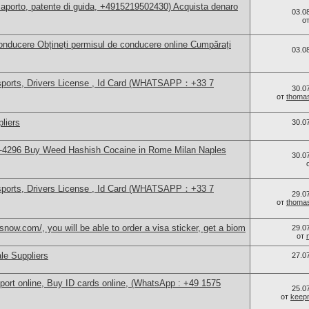
aporto, patente di guida, +4915219502430) Acquista denaro
03.0
о
nducere Obțineți permisul de conducere online Cumpărați
03.0
sports, Drivers License , Id Card (WHATSAPP：+33 7
30.0
от
thoma
liers
30.0
-4296 Buy Weed Hashish Cocaine in Rome Milan Naples
30.0
sports, Drivers License , Id Card (WHATSAPP：+33 7
29.0
от
thoma
now.com/, you will be able to order a visa sticker, get a biom
29.0
от
le Suppliers
27.0
port online, Buy ID cards online, (WhatsApp : +49 1575
25.0
от
keep