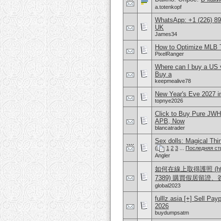
a.totenkopf
WhatsApp: +1 (226) 894
UK
James34
How to Optimize MLB 
PixelRanger
Where can I buy a US 
Buy a
keepmealive78
New Year's Eve 2027 i
topnye2026
Click to Buy Pure JWH
APB, Now
blancatrader
Sex dolls: Magical Th
(
1
2
3
...
Последняя ст
Angler
如何在線上取得護照 (https:/
7389) 購買假居留證
global2023
fulllz.asia [+] Sell 
2026
buydumpsatm