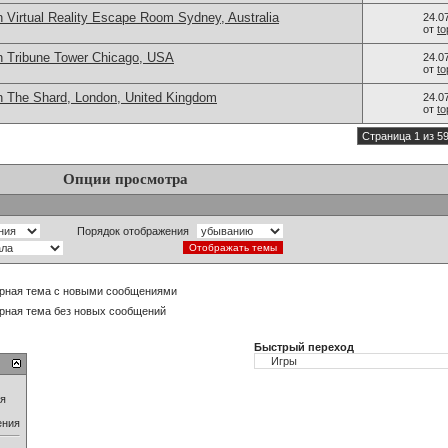
 Virtual Reality Escape Room Sydney, Australia
24.0
от
t
n Tribune Tower Chicago, USA
24.0
от
t
n The Shard, London, United Kingdom
24.0
от
t
Страница 1 из 5
Опции просмотра
Порядок отображения
рная тема с новыми сообщениями
рная тема без новых сообщений
Быстрый переход
ия
ения