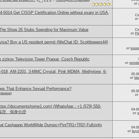
от
-5014​ Get CISSP Certification Online without exam in USA,
Се
о
The Show 26 Stubs Spending for Maximum Value
Се
от
Pi
visa? Buy a US resident permit (WeChat ID: Scottbowers44)
от
keep
n zizkov Television Tower Prague, Czech Republic
от
wonder
-018, AM-2201, 3-MMC Crystal, Pink MDMA, Methylone, 6-
05.0
от
bl
ings That Enhance Sexual Performance?
05.0
раница
)
о
/documentshome1.com) (WhatsApp：+1 (579) 550-
04.0
、簽證、假身分證
от
g
Paypal Cashappp WorldWide Dumps+Pin(TR1+TR2) Fullzinfo
04.0
от
buy