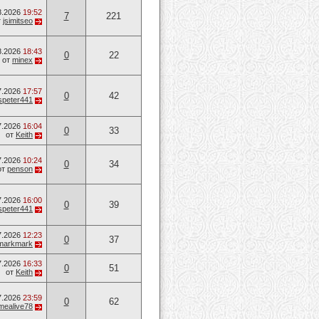
8.2026
19:52
7
221
т
jsimitseo
8.2026
18:43
0
22
от
minex
7.2026
17:57
0
42
speter441
7.2026
16:04
0
33
от
Keith
7.2026
10:24
0
34
от
penson
7.2026
16:00
0
39
speter441
7.2026
12:23
0
37
markmark
7.2026
16:33
0
51
от
Keith
7.2026
23:59
0
62
mealive78