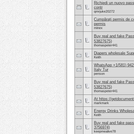
Richiedi un nuovo pass
contr
qmrjuke20272
Cumpărați permis de co
permis
minex
Buy real and fake Pas
53827675)
thomaspeter441
Diapers wholesale Supp
Keith
WhatsApp +1(581) 942
Italy Tur
penson
Buy real and fake Pas
53827675)
thomaspeter441
At https://getdocuments
markmark
Energy Drinks Wholesa
Keith
Buy real and fake pass
3756974)
keepmealive78