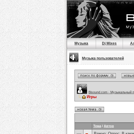
Музыка
Dj Mixes
А
Музыка пользователей
Bisound.com - Музыкальный 
Игры
Тема
/
Автор
Важно: Опрос:
В каки