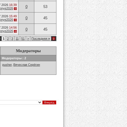
7.2026
16:39
0
53
opnye2026
7.2026
15:49
0
45
opnye2026
7.2026
14:56
0
45
opnye2026
9
1
2
3
11
51
>
Последняя
»
Модераторы
Модераторы : 2
pusher
,
Вячеслав Серёгин