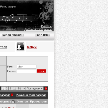
|
Регистрация
Помощь
Добавить в избранное
Видео приколы
Flash-игры
атели
Форум
Имя
Пароль
9
1
2
3
11
51
>
Последняя
»
раздела
Искать в этом разделе
общение
Ответов
Просмотров
5.2026
18:15