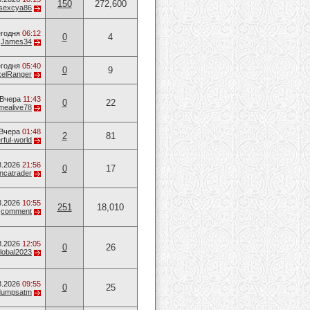
150
272,600
sexcya86
годня
06:12
0
4
т
James34
годня
05:40
0
9
xelRanger
Вчера
11:43
0
22
mealive78
Вчера
01:48
2
81
ful-world
8.2026
21:56
0
17
ancatrader
8.2026
10:55
251
18,010
т
comment
8.2026
12:05
0
26
lobal2023
8.2026
09:55
0
25
dumpsatm