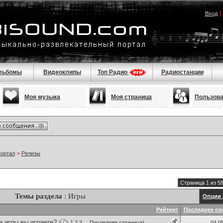
Вход
льбомы
Видеоклипы
Топ Радио
Радиостанции
Моя музыка
Моя страница
Пользов
портал
>
Релизы
Страница 1 из 5
Темы раздела
: Игры
Опции 
Рейтинг
Последнее со
е игры вы играете?
(
1
2
3
...
Последняя страница
)
04.0