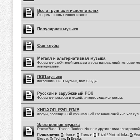
Все о группах и исполнителях
Говорим о новых исполнителях
Популярная музыка
Фан-клубы
Металл и альтернативная музыка
Форум для любителей металла и всех направлений, которые мо
альтернативе.
ПОП-музыка
поклонники ПОП-музыки, вам СЮДА!
Русский и зарубежный РОК
Форум для рокеров и людей, интересующихся роком.
ХИП-ХОП, РЭП, R'N'B
Форум, посвященный музыкальной составляющей хип-хоп куль
Электронная музыка
Drum'n'Bass, Trance, Techno, House и другие стили электронной
Подразделы
:
House
,
Trance
,
Tribal / Minimal links
,
Pro
Electro
,
Techno
,
Breaks