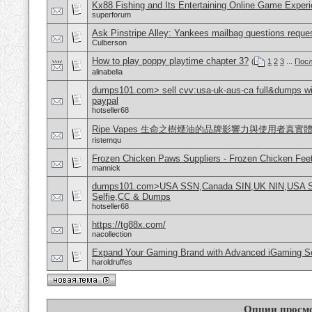
Kx88 Fishing and Its Entertaining Online Game Exper
superforum
Ask Pinstripe Alley: Yankees mailbag questions reque
Culberson
How to play poppy playtime chapter 3?
(
1
2
3
...
Посл
alinabella
dumps101.com> sell cvv:usa-uk-aus-ca full&dumps with
paypal
hotseller68
Ripe Vapes 生命之樹煙油的品牌影響力與使用者真實
ristemqu
Frozen Chicken Paws Suppliers - Frozen Chicken Feet
mannick
dumps101.com>USA SSN,Canada SIN,UK NIN,USA SSN
Selfie,CC & Dumps
hotseller68
https://tg88x.com/
nacollection
Expand Your Gaming Brand with Advanced iGaming S
haroldruffes
Опции просм