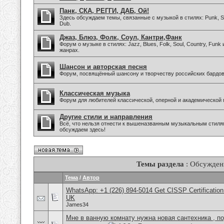
Панк, СКА, РЕГГИ, ДАБ, Ой!
Здесь обсуждаем темы, связанные с музыкой в стилях: Punk, Sk
Dub.
Джаз, Блюз, Фолк, Соул, Кантри,Фанк
Форум о музыке в стилях: Jazz, Blues, Folk, Soul, Country, Funk
жанрах.
Шансон и авторская песня
Форум, посвящённый шансону и творчеству российских бардов
Классическая музыка
Форум для любителей классической, оперной и академической 
Другие стили и направления
Всё, что нельзя отнести к вышеназванным музыкальным стиля
обсуждаем здесь!
Темы раздела
: Обсужден
Тема
/
Автор
WhatsApp: +1 (226) 894-5014​ Get CISSP Certification
UK
James34
Мне в ванную комнату нужна новая сантехника , п