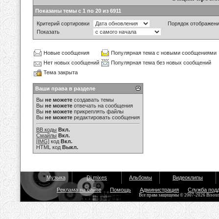
Показаны темы с 1 по 20 из 6911
Критерий сортировки
Порядок отображен
Показать
Новые сообщения
Популярная тема с новыми сообщениями
Нет новых сообщений
Популярная тема без новых сообщений
Тема закрыта
Ваши права в разделе
Вы
не можете
создавать темы
Вы
не можете
отвечать на сообщения
Вы
не можете
прикреплять файлы
Вы
не можете
редактировать сообщения
BB коды
Вкл.
Смайлы
Вкл.
[IMG]
код
Вкл.
HTML код
Выкл.
Музыка
Dj mixes
Альбомы
Видеоклипы
Реклама на сайте
Помощь
Администрация
Служба под
Все права защищены © 2007-2026 Bisou