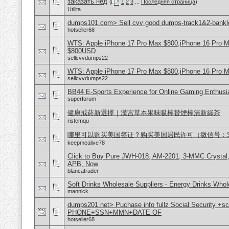
заказать нед
(
1
2
3
...
Последняя страница
)
Utilita
dumps101.com> Sell cvv good dumps-track1&2-banklo
hotseller68
WTS: Apple iPhone 17 Pro Max $800,iPhone 16 Pro 
$800USD
sellcvvdumps22
WTS: Apple iPhone 17 Pro Max $800,iPhone 16 Pro 
sellcvvdumps22
BB44 E-Sports Experience for Online Gaming Enthusi
superforum
健康戒菸新選擇｜漢宮草本果味吸棒替煙棒清新綠茶
ristemqu
哪里可以购买美国签证？购买美国居民许可（微信号：Scott
keepmealive78
Click to Buy Pure JWH-018, AM-2201, 3-MMC Crystal
APB, Now
blancatrader
Soft Drinks Wholesale Suppliers - Energy Drinks Whol
mannick
dumps201.net> Puchase info fullz Social Security +s
PHONE+SSN+MMN+DATE OF
hotseller68