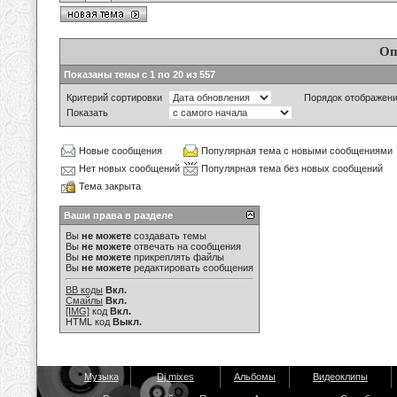
Оп
Показаны темы с 1 по 20 из 557
Критерий сортировки
Порядок отображен
Показать
Новые сообщения
Популярная тема с новыми сообщениями
Нет новых сообщений
Популярная тема без новых сообщений
Тема закрыта
Ваши права в разделе
Вы
не можете
создавать темы
Вы
не можете
отвечать на сообщения
Вы
не можете
прикреплять файлы
Вы
не можете
редактировать сообщения
BB коды
Вкл.
Смайлы
Вкл.
[IMG]
код
Вкл.
HTML код
Выкл.
Музыка
Dj mixes
Альбомы
Видеоклипы