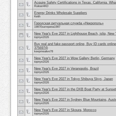
Acquire Safety Certifications in Texas. California. Wh
Rulean4KD
Energy Drinks Wholesale Suppliers
Keith
Городская ритуальная служба «Некрополь»
1987Екатерина1987
New Year's Eve 2027 in Lighthouse Beach, islip, New
topnye2026
Buy real and fake passport online, Buy ID cards onli
3756974)
keepmealive78
New Year's Eve 2027 in Wow Gallery Berlin, Germany
topnye2026
New Year's Eve 2027 in Veranopolis, Brazil
topnye2026
New Year's Eve 2027 in Tokyo Shibuya Skys, Japan
topnye2026
New Year's Eve 2027 in the DXB Boat Party at Sunset
topnye2026
New Year's Eve 2027 in Sydney Blue Mountains, Austr
topnye2026
New Year's Eve 2027 in Skoura, Morocco
topnye2026