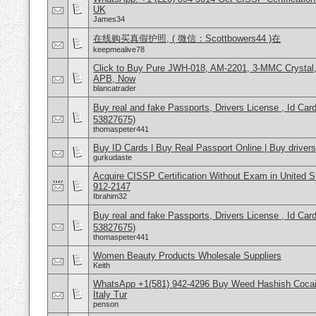
UK
James34
在线购买真假护照, ( 微信：Scottbowers44 )在
keepmealive78
Click to Buy Pure JWH-018, AM-2201, 3-MMC Crysta
APB, Now
blancatrader
Buy real and fake Passports, Drivers License , Id
53827675)
thomaspeter441
Buy ID Cards | Buy Real Passport Online | Buy drivers
gurkudaste
Acquire CISSP Certification Without Exam in United 
912-2147
Ibrahim32
Buy real and fake Passports, Drivers License , Id
53827675)
thomaspeter441
Women Beauty Products Wholesale Suppliers
Keith
WhatsApp +1(581) 942-4296 Buy Weed Hashish Cocai
Italy Tur
penson