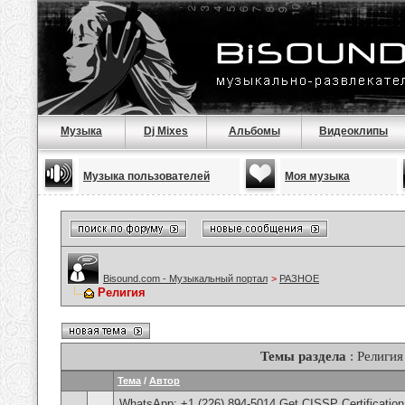
Музыка
Dj Mixes
Альбомы
Видеоклипы
Музыка пользователей
Моя музыка
Bisound.com - Музыкальный портал
>
РАЗНОЕ
Религия
Темы раздела
: Религия
Тема
/
Автор
WhatsApp: +1 (226) 894-5014​ Get CISSP Certification