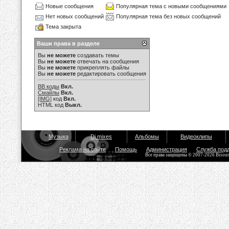
Новые сообщения
Популярная тема с новыми сообщениями
Нет новых сообщений
Популярная тема без новых сообщений
Тема закрыта
Ваши права в разделе
Вы
не можете
создавать темы
Вы
не можете
отвечать на сообщения
Вы
не можете
прикреплять файлы
Вы
не можете
редактировать сообщения
BB коды
Вкл.
Смайлы
Вкл.
[IMG]
код
Вкл.
HTML код
Выкл.
Музыка
Dj mixes
Альбомы
Видеоклипы
Реклама на сайте
Помощь
Администрация
Служба под
Все права защищены © 2007-2026 Bisou