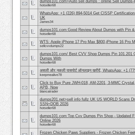
dumps101.com>Auto sell dumps : online Sell Dumps-F
hotseller68
WhatsApp: +1 (226) 894-5014​ Get CISSP Certification
UK
James34
dumps101.com:Good Review About Dumps with Pin & 
hotseller68
WTS: Apple iPhone 17 Pro Max $800,iPhone 16 Pro 
sellcvvdumps22
dumps101.com/ Best CVV Shop Dumps Pin 101.201 Onl
Dumps With
hotseller68
असली और नकली पासपोर्ट ऑनलाइन खरीदें, WhatsApp: +1 (77
keepmealive78
Click to Buy Pure JWH-018, AM-2201, 3-MMC Crystal
APB, Now
blancatrader
dumps201.net>sell info fullz UK US WORLD Scans Dri
SSN+DOB 2026
hotseller68
dumps101.com:Top Cvv Dumps Pin Shop - Updated Fre
Online 2026
hotseller68
Frozen Chicken Paws Suppliers - Frozen Chicken Feet