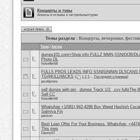
Концерты и туры
Анонсы и отзывы о гастрольныхтурах
Темы раздела
: Концерты, вечеринки, фестив
Тема
/
Автор
dumps101.com>Shop info FULLZ MMN,SSN/DOB/DL/
Photo DL
hotseller68
FULLS PROS LEADS INFO SSN|SIN|NIN DLSCANS
TG@KILLHACKS
(
1
2
3
...
Последняя страница
)
jacobjones
sell dumps with pin , dumps Track 1/2 , cvv fullzT
Sell CC
hotseller68
WhatsApp +1(581) 942-4296 Buy Weed Hashish Cocain
Salmiya Fin
penson
Best Loan Offer For Your Business. WhatsApp: +4474
This mes
Danny07