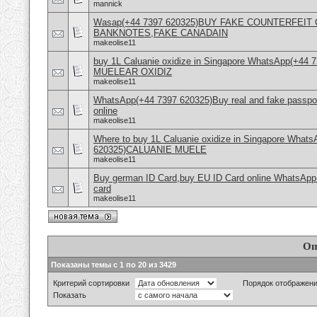
mannick
Wasap(+44 7397 620325)BUY FAKE COUNTERFEI
BANKNOTES,FAKE CANADAIN
makeolise11
buy 1L Caluanie oxidize in Singapore WhatsApp(+44
MUELEAR OXIDIZ
makeolise11
WhatsApp(+44 7397 620325)Buy real and fake passpor
online
makeolise11
Where to buy 1L Caluanie oxidize in Singapore What
620325)CALUANIE MUELE
makeolise11
Buy german ID Card,buy EU ID Card online WhatsApp
card
makeolise11
Оп
Показаны темы с 1 по 20 из 3429
Критерий сортировки
Порядок отображен
Показать