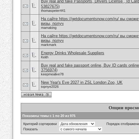
Buy real and fake Passports, Drivers License , Id
53827675)
thomaspeter441
На сайте https://getdocumentsnow.com/ru/ вы сможе
визы, получ
mamaking
На сайте https://getdocumentsnow.com/ru/ вы сможе
визы, получ
markmark
Energy Drinks Wholesale Suppliers
Keith
Buy real and fake passport online, Buy ID cards onli
3756974)
keepmealive78
New Year's Eve 2027 in ZSL London Zoo, UK
topnye2026
Опции просм
Показаны темы с 1 по 20 из 975
Критерий сортировки
Порядок отображен
Показать