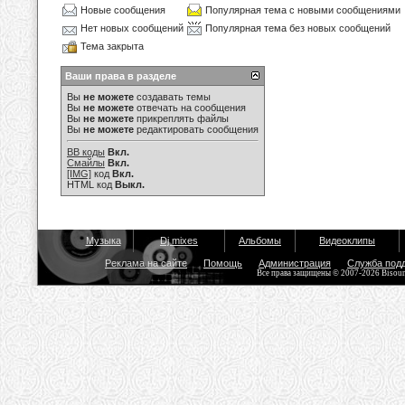
Новые сообщения
Популярная тема с новыми сообщениями
Нет новых сообщений
Популярная тема без новых сообщений
Тема закрыта
Ваши права в разделе
Вы
не можете
создавать темы
Вы
не можете
отвечать на сообщения
Вы
не можете
прикреплять файлы
Вы
не можете
редактировать сообщения
BB коды
Вкл.
Смайлы
Вкл.
[IMG]
код
Вкл.
HTML код
Выкл.
Музыка
Dj mixes
Альбомы
Видеоклипы
Реклама на сайте
Помощь
Администрация
Служба под
Все права защищены © 2007-2026 Bisou