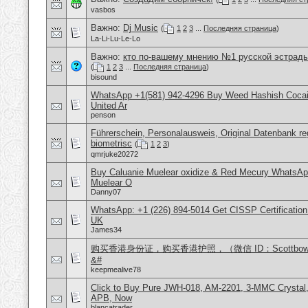
vasbos
Важно:
Dj Music
(
1
2
3
...
Последняя страница
)
La-Li-Lu-Le-Lo
Важно:
кто по-вашему мнению №1 русской эстрад
(
1
2
3
...
Последняя страница
)
bisound
WhatsApp +1(581) 942-4296 Buy Weed Hashish Cocai
United Ar
penson
Führerschein, Personalausweis, Original Datenbank reg
biometrisc
(
1
2
3
)
qmrjuke20272
Buy Caluanie Muelear oxidize & Red Mecury WhatsAp
Muelear O
Danny07
WhatsApp: +1 (226) 894-5014​ Get CISSP Certification
UK
James34
购买香港身份证，购买香港护照，（微信 ID：Scottbo
&#
keepmealive78
Click to Buy Pure JWH-018, AM-2201, 3-MMC Crystal
APB, Now
blancatrader