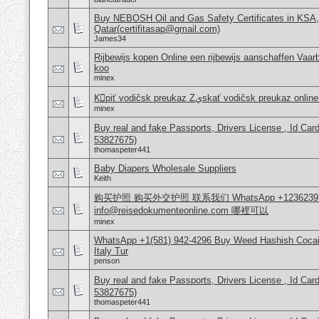
Buy NEBOSH Oil and Gas Safety Certificates in KSA
Qatar(certifitasap@gmail.com)
James34
Rijbewijs kopen Online een rijbewijs aanschaffen Vaar
koo
minex
Kْpiť vodičsk‎ preukaz Zيskať vodičsk‎ pr
minex
Buy real and fake Passports, Drivers License , Id
53827675)
thomaspeter441
Baby Diapers Wholesale Suppliers
Keith
购买护照 购买外交护照 联系我们 WhatsApp +1236239
info@reisedokumenteonline.com 哪裡可以
minex
WhatsApp +1(581) 942-4296 Buy Weed Hashish Cocai
Italy Tur
penson
Buy real and fake Passports, Drivers License , Id
53827675)
thomaspeter441