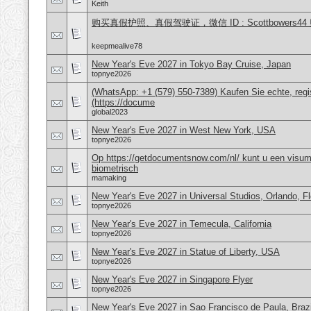
Keith
购买真假护照、真假驾驶证，微信 ID : Scottbower
keepmealive78
New Year's Eve 2027 in Tokyo Bay Cruise, Japan
topnye2026
(WhatsApp: +1 (579) 550-7389) Kaufen Sie echte, regi
(https://docume
global2023
New Year's Eve 2027 in West New York, USA
topnye2026
Op https://getdocumentsnow.com/nl/ kunt u een visums
biometrisch
mamaking
New Year's Eve 2027 in Universal Studios, Orlando, F
topnye2026
New Year's Eve 2027 in Temecula, California
topnye2026
New Year's Eve 2027 in Statue of Liberty, USA
topnye2026
New Year's Eve 2027 in Singapore Flyer
topnye2026
New Year's Eve 2027 in Sao Francisco de Paula, Brazi