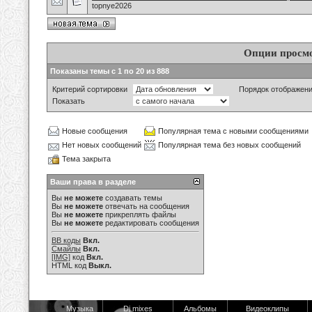
topnye2026
Опции просм
Показаны темы с 1 по 20 из 888
Критерий сортировки
Порядок отображен
Показать
Новые сообщения
Популярная тема с новыми сообщениями
Нет новых сообщений
Популярная тема без новых сообщений
Тема закрыта
Ваши права в разделе
Вы
не можете
создавать темы
Вы
не можете
отвечать на сообщения
Вы
не можете
прикреплять файлы
Вы
не можете
редактировать сообщения
BB коды
Вкл.
Смайлы
Вкл.
[IMG]
код
Вкл.
HTML код
Выкл.
Музыка
Dj mixes
Альбомы
Видеоклипы