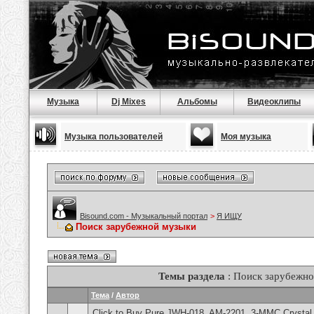
Музыка
Dj Mixes
Альбомы
Видеоклипы
Музыка пользователей
Моя музыка
Bisound.com - Музыкальный портал
>
Я ИЩУ
Поиск зарубежной музыки
Темы раздела
: Поиск зарубежн
Тема
/
Автор
Click to Buy Pure JWH-018, AM-2201, 3-MMC Crystal