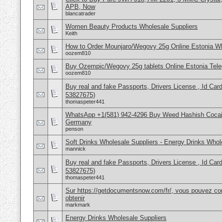
APB, Now
blancatrader
Women Beauty Products Wholesale Suppliers
Keith
How to Order Mounjaro/Wegovy 25g Online Estonia
oozem810
Buy Ozempic/Wegovy 25g tablets Online Estonia Tele
oozem810
Buy real and fake Passports, Drivers License , Id
53827675)
thomaspeter441
WhatsApp +1(581) 942-4296 Buy Weed Hashish Cocai
Germany
penson
Soft Drinks Wholesale Suppliers - Energy Drinks Whol
mannick
Buy real and fake Passports, Drivers License , Id
53827675)
thomaspeter441
Sur https://getdocumentsnow.com/fr/, vous pouvez co
obtenir
markmark
Energy Drinks Wholesale Suppliers