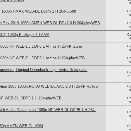
022 1080p HMAX WEB-DL DDP5 1 H 264-GS88
Се
ate Sex 2019 1080p AMZN WEB-DL DD+2 0 H 264-playWEB
Се
2001) 1080p BluRay 5 1-LAMA
Се
1080p NF WEB-DL DDP5 1 Atmos H 264-Kitsune
Се
 1080p NF WEB-DL DDP5 1 Atmos H 264-playWEB
Се
ausweis, Original Datenbank registrierter Reisepass,
Се
о
Alien 1988 1080p ROKU WEB-DL AAC 2 0 H 264-PiRaTeS
Се
 NF WEB-DL DDP5 1 H 264-playWEB
Се
with Audio Description 1080p NF WEB-DL DDP5 1 H 264-
Се
1080p AMZN WEB-DL H264
Се