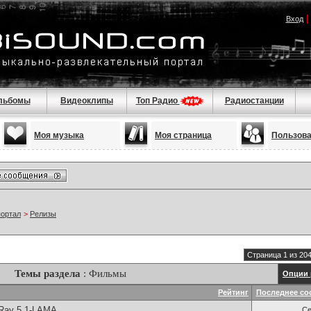
Вход
льбомы
Видеоклипы
Топ Радио
Радиостанции
Моя музыка
Моя страница
Пользов
портал
>
Релизы
Страница 1 из 20
Темы раздела
: Фильмы
Опции 
Рейтинг
Последнее со
uRay 5 1-LAMA
Се