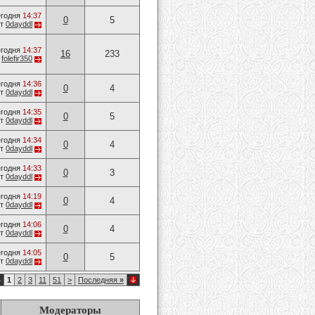
годня
14:37
0
5
от
0dayddl
годня
14:37
16
233
т
folefir350
годня
14:36
0
4
от
0dayddl
годня
14:35
0
5
от
0dayddl
годня
14:34
0
4
от
0dayddl
годня
14:33
0
3
от
0dayddl
годня
14:19
0
4
от
0dayddl
годня
14:06
0
4
от
0dayddl
годня
14:05
0
5
от
0dayddl
4
1
2
3
11
51
>
Последняя
»
Модераторы