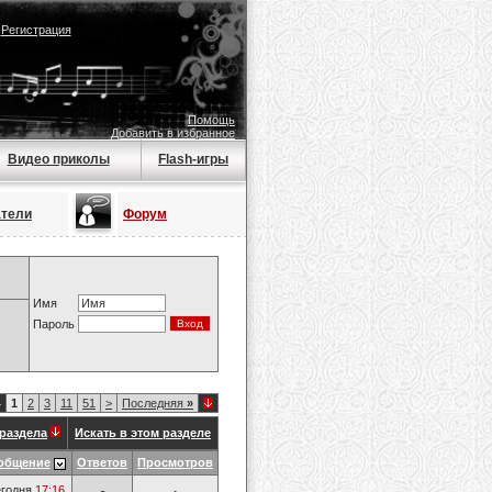
|
Регистрация
Помощь
Добавить в избранное
Видео приколы
Flash-игры
атели
Форум
Имя
Пароль
4
1
2
3
11
51
>
Последняя
»
раздела
Искать в этом разделе
общение
Ответов
Просмотров
годня
17:16