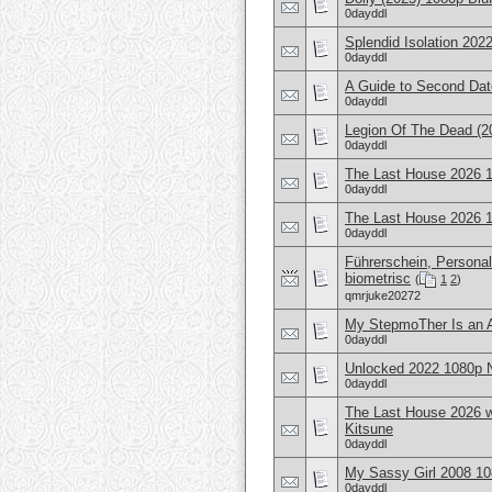
0dayddl
Splendid Isolation 2
0dayddl
A Guide to Second D
0dayddl
Legion Of The Dead (
0dayddl
The Last House 2026 
0dayddl
The Last House 2026
0dayddl
Führerschein, Personal
biometrisc
(
1
2
)
qmrjuke20272
My StepmoTher Is an 
0dayddl
Unlocked 2022 1080p
0dayddl
The Last House 2026 
Kitsune
0dayddl
My Sassy Girl 2008 
0dayddl