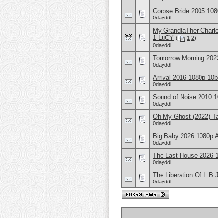
Corpse Bride 2005 10
0dayddl
My GrandfaTher Char
1-LuCY
(
1
2
)
0dayddl
Tomorrow Morning 20
0dayddl
Arrival 2016 1080p 1
0dayddl
Sound of Noise 2010
0dayddl
Oh My Ghost (2022) 
0dayddl
Big Baby 2026 1080
0dayddl
The Last House 2026
0dayddl
The Liberation Of L B
0dayddl