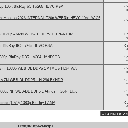
80p 10bit BluRay 6CH x265 HEVC-PSA
Се
les Manson 2026 iNTERNAL 720p WEBRip HEVC 10bit AAC5
Се
о
22 1080p AMZN WEB-DL DDP5 1 H 264-THR
Се
0bit BluRay 8CH x265 HEVC-PSA
Се
 1080p BluRay DD5 1 x264-HANDJOB
Се
Tamil 1080p WEB-DL DDP5 1 ATMOS H264-WA
Се
p AMZN WEB-DL DDP5 1 H 264-BYNDR
Се
 1080p NF WEB-DL DDP5 1 Atmos H 264-FLUX
Се
 Jones (1970) 1080p BluRay-LAMA
Се
Страница 1 из 20
Опции просмотра