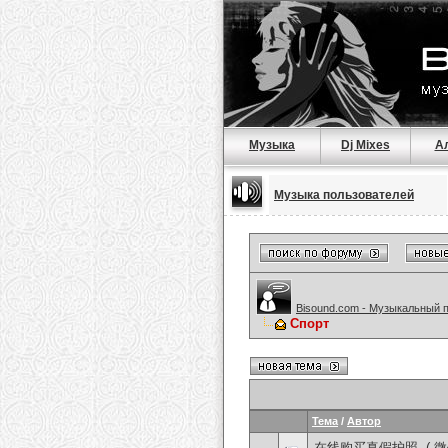
Музыка
Dj Mixes
А
Музыка пользователей
Bisound.com - Музыкальный 
Спорт
Тема
/
Автор
在线购买真假护照, ( 微信：