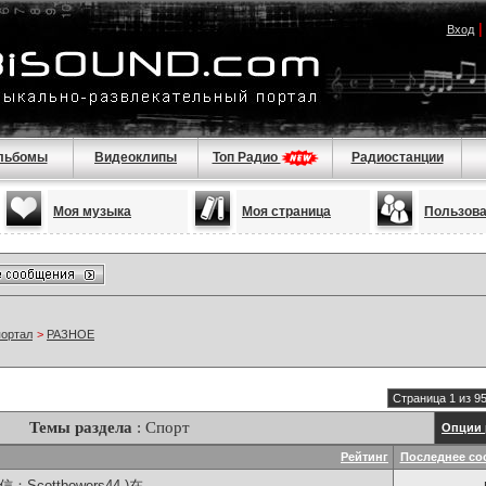
Вход
льбомы
Видеоклипы
Топ Радио
Радиостанции
Моя музыка
Моя страница
Пользов
портал
>
РАЗНОЕ
Страница 1 из 9
Темы раздела
: Спорт
Опции 
Рейтинг
Последнее со
Scottbowers44 )在