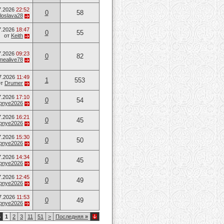
7.2026
22:52
0
58
loslava28
7.2026
18:47
0
55
от
Keith
7.2026
09:23
0
82
mealive78
7.2026
11:49
1
553
от
Drumer
7.2026
17:10
0
54
opnye2026
7.2026
16:21
0
45
opnye2026
7.2026
15:30
0
50
opnye2026
7.2026
14:34
0
45
opnye2026
7.2026
12:45
0
49
opnye2026
7.2026
11:53
0
49
opnye2026
5
1
2
3
11
51
>
Последняя
»