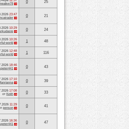
Вчера
12:57
0
25
mealive78
8.2026
23:47
0
21
ancatrader
8.2026
10:29
0
24
urkudaste
8.2026
10:26
1
48
ful-world
7.2026
12:48
1
116
ful-world
7.2026
18:46
0
43
speter441
7.2026
17:10
0
39
Manrianna
7.2026
17:08
0
33
от
Keith
7.2026
11:29
0
41
от
penson
7.2026
16:36
0
47
speter441