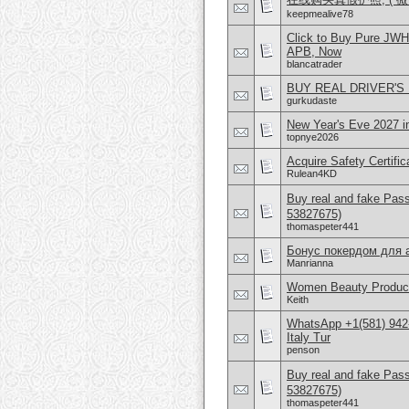
keepmealive78
Click to Buy Pure JW
APB, Now
blancatrader
BUY REAL DRIVER'S 
gurkudaste
New Year's Eve 2027 i
topnye2026
Acquire Safety Certifi
Rulean4KD
Buy real and fake Pas
53827675)
thomaspeter441
Бонус покердом для 
Manrianna
Women Beauty Product
Keith
WhatsApp +1(581) 942
Italy Tur
penson
Buy real and fake Pas
53827675)
thomaspeter441