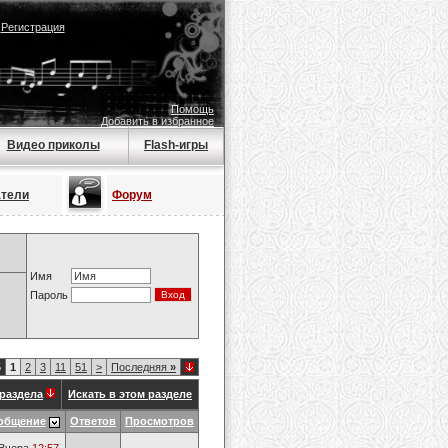
|
Регистрация
Помощь
Добавить в избранное
Видео приколы
Flash-игры
атели
Форум
Имя
Пароль
5
1
2
3
11
51
>
Последняя
»
раздела
Искать в этом разделе
общение
Ответов
Просмотров