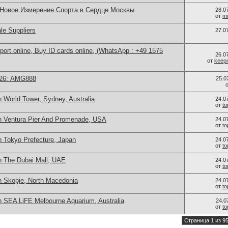
 Новое Измерение Спорта в Сердце Москвы
28.0
от
mi
le Suppliers
27.0
port online, Buy ID cards online, (WhatsApp : +49 1575
26.0
от
keep
026: AMG888
25.0
 World Tower, Sydney, Australia
24.0
от
t
n Ventura Pier And Promenade, USA
24.0
от
t
n Tokyo Prefecture, Japan
24.0
от
t
n The Dubai Mall, UAE
24.0
от
t
n Skopje, North Macedonia
24.0
от
t
n SEA LiFE Melbourne Aquarium, Australia
24.0
от
t
Страница 1 из 9