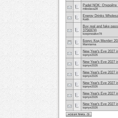
Padel NOK: Откройте
miloslava28
Energy Drinks Wholesa
Keith
Buy real and fake pass
3756974)
keepmealive78
Бонус Код Мелбет 2
Manrianna
New Year's Eve 2027 in
topnye2026
New Year's Eve 2027 i
topnye2026
New Year's Eve 2027 i
topnye2026
New Year's Eve 2027 i
topnye2026
New Year's Eve 2027 i
topnye2026
New Year's Eve 2027 i
topnye2026