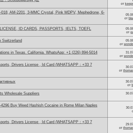
от
keep
H-018, AM-2201, 3-MMC Crystal, Pink MDPV, Mephedrone, 6-
05.0
от
bl
LICENSE, ID CARDS, PASSPORTS, IELTS, TOEFL
05.0
от
g
n Switzerland
05.0
от
wonder
cations in Texas. California. WhatsApp: +1 (226) 894-5014
31.0
от
wonder
sports, Drivers License , Id Card (WHATSAPP：+33 7
30.0
от
thoma
активных
30.0
от
s Wholesale Suppliers
30.0
-4296 Buy Weed Hashish Cocaine in Rome Milan Naples
30.0
sports, Drivers License , Id Card (WHATSAPP：+33 7
29.0
от
thoma