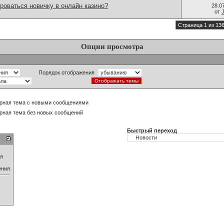
роваться новичку в онлайн казино?
28.0
от
Страница 1 из 13
Опции просмотра
Порядок отображения
рная тема с новыми сообщениями
рная тема без новых сообщений
Быстрый переход
ия
ения