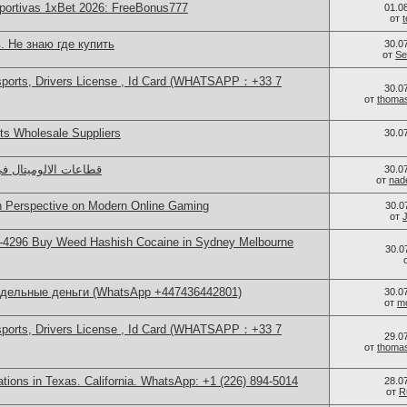
portivas 1xBet 2026: FreeBonus777
01.0
от
. Не знаю где купить
30.0
от
Se
sports, Drivers License , Id Card (WHATSAPP：+33 7
30.0
от
thoma
s Wholesale Suppliers
30.0
قطاعات الالوميتال ف
30.0
от
nad
sh Perspective on Modern Online Gaming
30.0
от
-4296 Buy Weed Hashish Cocaine in Sydney Melbourne
30.0
ддельные деньги (WhatsApp +447436442801)
30.0
от
m
sports, Drivers License , Id Card (WHATSAPP：+33 7
29.0
от
thoma
cations in Texas. California. WhatsApp: +1 (226) 894-5014
28.0
от
R