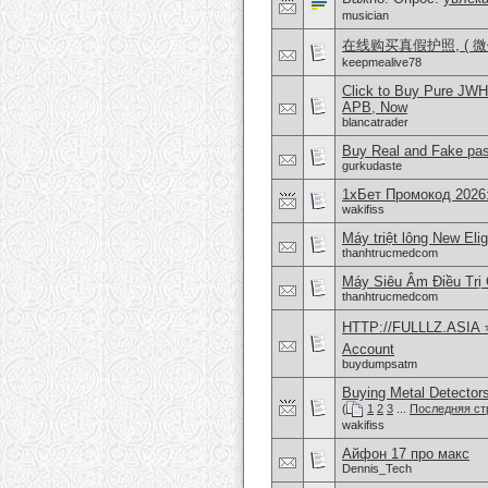
musician
在线购买真假护照, ( 微信
keepmealive78
Click to Buy Pure JW
APB, Now
blancatrader
Buy Real and Fake pass
gurkudaste
1хБет Промокод 2026
wakifiss
Máy triệt lông New Eli
thanhtrucmedcom
Máy Siêu Âm Điều Trị
thanhtrucmedcom
HTTP://FULLLZ.ASIA ⭐️ 
Account
buydumpsatm
Buying Metal Detector
(
1
2
3
...
Последняя ст
wakifiss
Айфон 17 про макс
Dennis_Tech