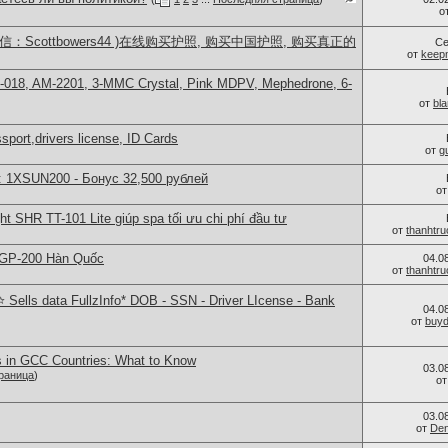
о
：Scottbowers44 )在线购买护照, 购买中国护照, 购买真正的
Се
от
keep
H-018, AM-2201, 3-MMC Crystal, Pink MDPV, Mephedrone, 6-
от
bl
port,drivers license, ID Cards
от
g
: 1XSUN200 - Бонус 32,500 рублей
о
ght SHR TT-101 Lite giúp spa tối ưu chi phí đầu tư
от
thanhtr
 GP-200 Hàn Quốc
04.0
от
thanhtr
Sells data FullzInfo* DOB - SSN - Driver LIcense - Bank
04.0
от
buy
s in GCC Countries: What to Know
03.0
раница
)
о
03.0
от
Den