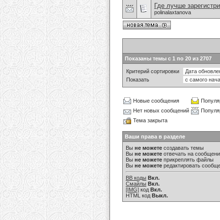
Где лучше зарегистри
polinalaxtanova
Показаны темы с 1 по 20 из 2707
Критерий сортировки
Показать
Новые сообщения
Популя
Нет новых сообщений
Популя
Тема закрыта
Ваши права в разделе
Вы
не можете
создавать темы
Вы
не можете
отвечать на сообщен
Вы
не можете
прикреплять файлы
Вы
не можете
редактировать сообщ
BB коды
Вкл.
Смайлы
Вкл.
[IMG]
код
Вкл.
HTML код
Выкл.