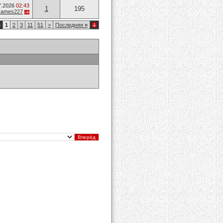
7.2026
02:43
1
195
James227
6
1
2
3
11
51
>
Последняя
»