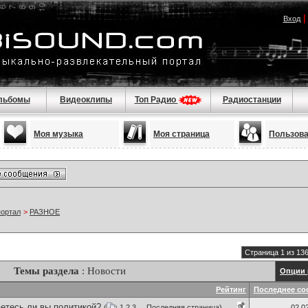
Вход
льбомы
Видеоклипы
Топ Радио
Радиостанции
Моя музыка
Моя страница
Пользов
портал
>
РАЗНОЕ
Страница 1 из 13
Темы раздела
: Новости
Опции 
Рейтинг
Последнее со
етесь ли вы политикой?
(
1
2
3
...
Последняя страница
)
02.0