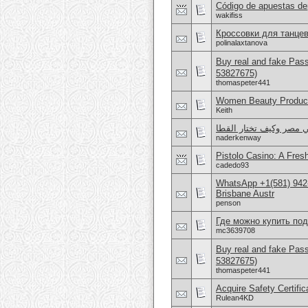
Código de apuestas de
wakifiss
Кроссовки для танцев
polinalaxtanova
Buy real and fake Pas
53827675)
thomaspeter441
Women Beauty Product
Keith
ي مصر وكيف تختار القطا
naderkenway
Pistolo Casino: A Fre
cadedo93
WhatsApp +1(581) 942
Brisbane Austr
penson
Где можно купить по
mc3639708
Buy real and fake Pas
53827675)
thomaspeter441
Acquire Safety Certifi
Rulean4KD