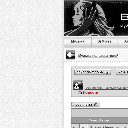
Музыка
Dj Mixes
А
Музыка пользователей
Bisound.com - Музыкальный 
Новости
Тема
/
Автор
Важно: Опрос:
увлека