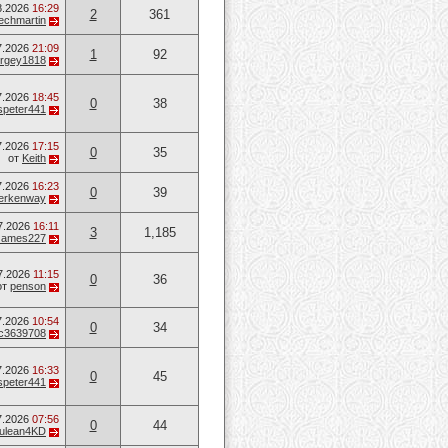
8.2026
16:29
2
361
techmartin
7.2026
21:09
1
92
rgey1818
7.2026
18:45
0
38
speter441
7.2026
17:15
0
35
от
Keith
7.2026
16:23
0
39
erkenway
7.2026
16:11
3
1,185
James227
7.2026
11:15
0
36
от
penson
7.2026
10:54
0
34
c3639708
7.2026
16:33
0
45
speter441
7.2026
07:56
0
44
ulean4KD