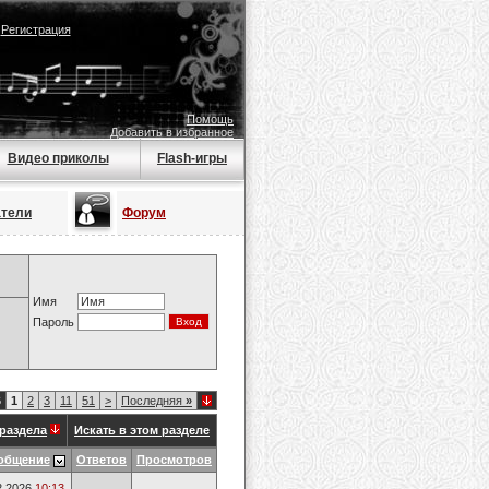
|
Регистрация
Помощь
Добавить в избранное
Видео приколы
Flash-игры
атели
Форум
Имя
Пароль
6
1
2
3
11
51
>
Последняя
»
раздела
Искать в этом разделе
общение
Ответов
Просмотров
2.2026
10:13