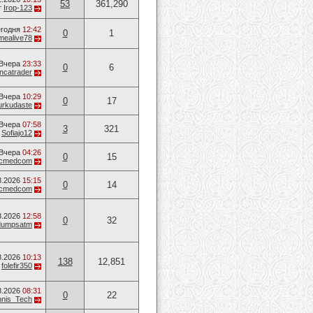
53
361,290
т
Ігор-123
годня
12:42
0
1
mealive78
Вчера
23:33
0
6
ancatrader
Вчера
10:29
0
17
urkudaste
Вчера
07:58
3
321
т
Sofiajo12
Вчера
04:26
0
15
ucmedcom
8.2026
15:15
0
14
ucmedcom
8.2026
12:58
0
32
dumpsatm
8.2026
10:13
138
12,851
т
folefir350
8.2026
08:31
0
22
nis_Tech