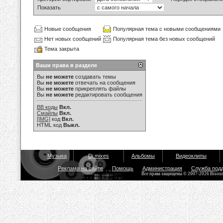
Показать
Новые сообщения
Популярная тема с новыми сообщениями
Нет новых сообщений
Популярная тема без новых сообщений
Тема закрыта
Ваши права в разделе
Вы
не можете
создавать темы
Вы
не можете
отвечать на сообщения
Вы
не можете
прикреплять файлы
Вы
не можете
редактировать сообщения
BB коды
Вкл.
Смайлы
Вкл.
[IMG]
код
Вкл.
HTML код
Выкл.
Музыка
Dj mixes
Альбомы
Видеоклипы
Реклама на сайте
Помощь
Администрация
Служба под
Все права защищены © 2007-2026 Bisou