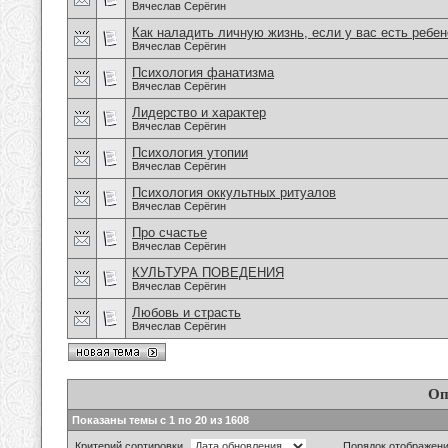
Вячеслав Серёгин
Как наладить личную жизнь, если у вас есть ребен
Вячеслав Серёгин
Психология фанатизма
Вячеслав Серёгин
Лидерство и характер
Вячеслав Серёгин
Психология утопии
Вячеслав Серёгин
Психология оккультных ритуалов
Вячеслав Серёгин
Про счастье
Вячеслав Серёгин
КУЛЬТУРА ПОВЕДЕНИЯ
Вячеслав Серёгин
Любовь и страсть
Вячеслав Серёгин
Оп
Показаны темы с 1 по 20 из 1608
Критерий сортировки
Порядок отображен