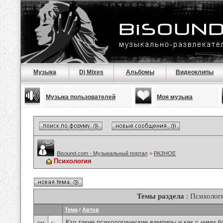
Музыка
Dj Mixes
Альбомы
Видеоклипы
Музыка пользователей
Моя музыка
Bisound.com - Музыкальный портал
>
РАЗНОЕ
Психология
Темы раздела
: Психолог
Тема
/
Автор
Кто такие психологические вампиры и как с ними б