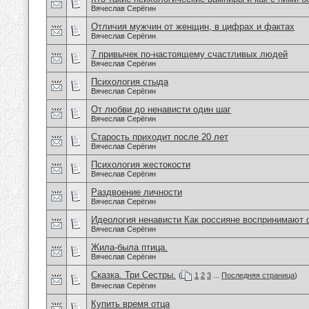
Вячеслав Серёгин
Отличия мужчин от женщин, в цифрах и фактах
Вячеслав Серёгин
7 привычек по-настоящему счастливых людей
Вячеслав Серёгин
Психология стыда
Вячеслав Серёгин
От любви до ненависти один шаг
Вячеслав Серёгин
Старость приходит после 20 лет
Вячеслав Серёгин
Психология жестокости
Вячеслав Серёгин
Раздвоение личности
Вячеслав Серёгин
Идеология ненависти Как россияне воспринимают
Вячеслав Серёгин
Жила-была птица.
Вячеслав Серёгин
Сказка. Три Сестры.
(
1
2
3
...
Последняя страница
)
Вячеслав Серёгин
Купить время отца