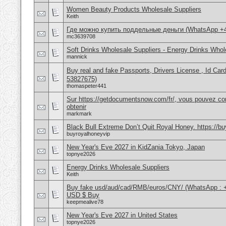
Women Beauty Products Wholesale Suppliers
Keith
Где можно купить поддельные деньги (WhatsApp +
mc3639708
Soft Drinks Wholesale Suppliers - Energy Drinks Whol
mannick
Buy real and fake Passports, Drivers License , Id
53827675)
thomaspeter441
Sur https://getdocumentsnow.com/fr/, vous pouvez co
obtenir
markmark
Black Bull Extreme Don’t Quit Royal Honey. https://b
buyroyalhoneyvip
New Year's Eve 2027 in KidZania Tokyo, Japan
topnye2026
Energy Drinks Wholesale Suppliers
Keith
Buy fake usd/aud/cad/RMB/euros/CNY/ (WhatsApp : 
USD $ Buy
keepmealive78
New Year's Eve 2027 in United States
topnye2026