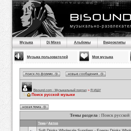
Музыка
Dj Mixes
Альбомы
Видеоклипы
Музыка пользователей
Моя музыка
Bisound.com - Музыкальный портал
>
Я ИЩУ
Поиск русской музыки
Темы раздела
: Поиск русской
Тема
/
Автор
Soft Drinks Wholesale Suppliers - Energy Drinks Whol