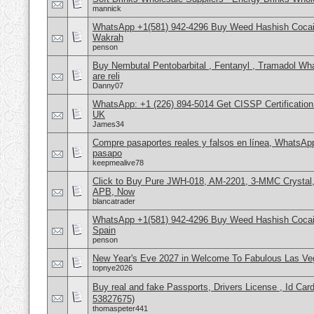
mannick
WhatsApp +1(581) 942-4296 Buy Weed Hashish Cocain
Wakrah
penson
Buy Nembutal Pentobarbital , Fentanyl , Tramadol 
are reli
Danny07
WhatsApp: +1 (226) 894-5014​ Get CISSP Certification
UK
James34
Compre pasaportes reales y falsos en línea, WhatsAp
pasapo
keepmealive78
Click to Buy Pure JWH-018, AM-2201, 3-MMC Crystal
APB, Now
blancatrader
WhatsApp +1(581) 942-4296 Buy Weed Hashish Cocain
Spain
penson
New Year's Eve 2027 in Welcome To Fabulous Las V
topnye2026
Buy real and fake Passports, Drivers License , Id
53827675)
thomaspeter441