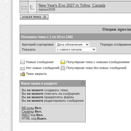
New Year's Eve 2027 in Tofino, Canada
topnye2026
Опции просм
Показаны темы с 1 по 20 из 1382
Критерий сортировки
Порядок отображен
Показать
Новые сообщения
Популярная тема с новыми сообщениями
Нет новых сообщений
Популярная тема без новых сообщений
Тема закрыта
Ваши права в разделе
Вы
не можете
создавать темы
Вы
не можете
отвечать на сообщения
Вы
не можете
прикреплять файлы
Вы
не можете
редактировать сообщения
BB коды
Вкл.
Смайлы
Вкл.
[IMG]
код
Вкл.
HTML код
Выкл.