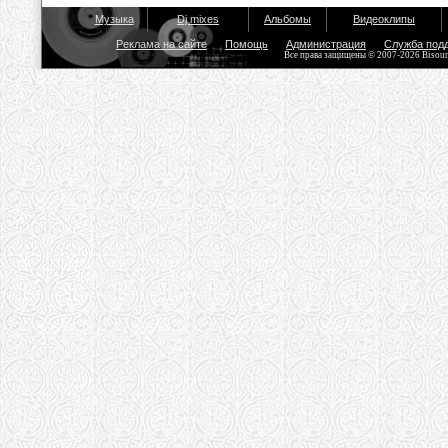
Музыка
Dj mixes
Альбомы
Видеоклипы
Реклама на сайте
Помощь
Администрация
Служба под
Все права защищены © 2007-2026 Bisou