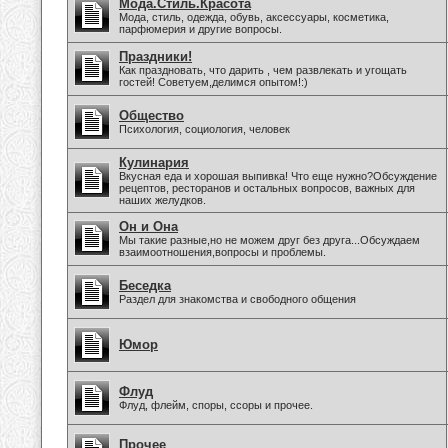
Мода.Стиль.Красота
Мода, стиль, одежда, обувь, аксессуары, косметика,
парфюмерия и другие вопросы.
Праздники!
Как праздновать, что дарить , чем развлекать и угощать
гостей! Советуем,делимся опытом!:)
Общество
Психология, социология, человек
Кулинария
Вкусная еда и хорошая выпивка! Что еще нужно?Обсуждение
рецептов, ресторанов и остальных вопросов, важных для
наших желудков.
Он и Она
Мы такие разные,но не можем друг без друга...Обсуждаем
взаимоотношения,вопросы и проблемы.
Беседка
Раздел для знакомства и свободного общения
Юмор
Флуд
Флуд, флейм, споры, ссоры и прочее.
Прочее