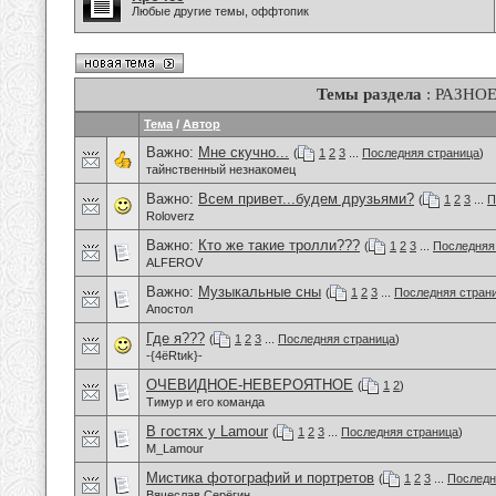
Любые другие темы, оффтопик
Темы раздела
: РАЗНО
Тема
/
Автор
Важно:
Мне скучно...
(
1
2
3
...
Последняя страница
)
тайнственный незнакомец
Важно:
Всем привет...будем друзьями?
(
1
2
3
...
П
Roloverz
Важно:
Кто же такие тролли???
(
1
2
3
...
Последняя
ALFEROV
Важно:
Музыкальные сны
(
1
2
3
...
Последняя стран
Апостол
Где я???
(
1
2
3
...
Последняя страница
)
-{4ёRtиk}-
ОЧЕВИДНОЕ-НЕВЕРОЯТНОЕ
(
1
2
)
Тимур и его команда
В гостях у Lamour
(
1
2
3
...
Последняя страница
)
M_Lamour
Мистика фотографий и портретов
(
1
2
3
...
Последн
Вячеслав Серёгин