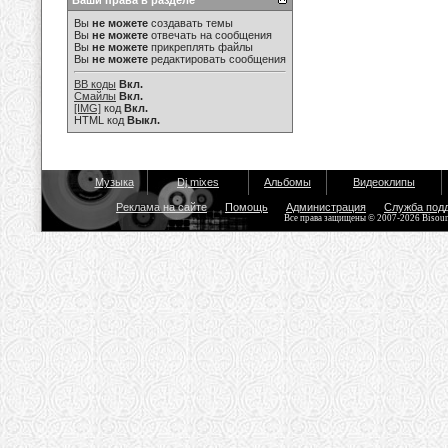
Ваши права в разделе
Вы
не можете
создавать темы
Вы
не можете
отвечать на сообщения
Вы
не можете
прикреплять файлы
Вы
не можете
редактировать сообщения
BB коды
Вкл.
Смайлы
Вкл.
[IMG]
код
Вкл.
HTML код
Выкл.
Музыка
Dj mixes
Альбомы
Видеоклипы
Реклама на сайте
Помощь
Администрация
Служба под
Все права защищены © 2007-2026 Bisou