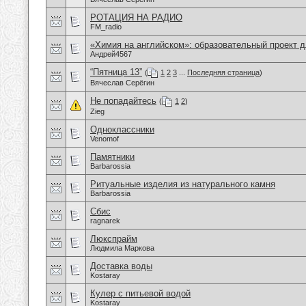
РОТАЦИЯ НА РАДИО
FM_radio
«Химия на английском»: образовательный проект 
Андрей4567
“Пятница 13”
(
1
2
3
...
Последняя страница
)
Вячеслав Серёгин
Не попадайтесь
(
1
2
)
Zieg
Одноклассники
Venomof
Памятники
Barbarossia
Ритуальные изделия из натурального камня
Barbarossia
Сбис
ragnarek
Люкспрайм
Людмила Маркова
Доставка воды
Kostaray
Кулер с питьевой водой
Kostaray