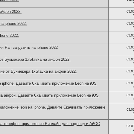
айфон 2022.
03.0
на iphone 2022.
03.0
phone 2022.
03.0
я Pari загрузить на iphone 2022
03.0
от Букмекера 1хStavka на айфон 2022.
03.0
ие от Букмекера 1хStavka на айфон 2022.
03.0
а iphone. Давайте Скачивать приложение Leon на iOS
03.0
на айфон. Давайте Скачивать приложение Leon на iOS
03.0
иложение leon на iphone. Давайте Скачивать приложение
03.0
на телефон: приложение Винлайн для андроид и АйОС
03.0