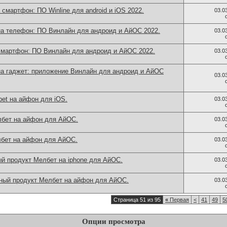
 смартфон: ПО Winline для аndroid и iOS 2022.
03.0
на телефон: ПО Винлайн для андроид и АйОС 2022.
03.0
 смартфон: ПО Винлайн для андроид и АйОС 2022.
03.0
на гаджет: приложение Винлайн для андроид и АйОС
03.0
bet на айфон для iOS.
03.0
лбет на айфон для АйОС.
03.0
лбет на айфон для АйОС.
03.0
ый продукт Мелбет на iphone для АйОС.
03.0
ьный продукт Мелбет на айфон для АйОС.
03.0
Страница 51 из 95
«
Первая
<
41
49
5
Опции просмотра