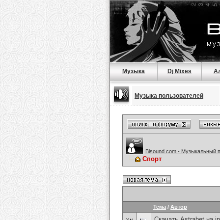
Музыка
Dj Mixes
А
Музыка пользователей
Bisound.com - Музыкальный 
Спорт
Тема
/
Автор
Скачать Astrabet на i