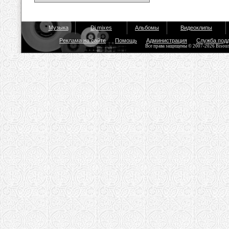
Музыка
Dj mixes
Альбомы
Видеоклипы
Реклама на сайте
Помощь
Администрация
Служба под
Все права защищены © 2007-2026 Bisou