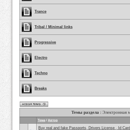
Trance
Tribal / Minimal links
Progressive
Electro
Techno
Breaks
Темы раздела
: Электронная 
Тема
/
Автор
Buy real and fake Passports, Drivers License , Id