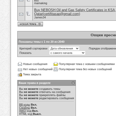
mamaking
Buy NEBOSH Oil and Gas Safety Certificates in KSA
Qatar(certifitasap@gmail.com)
James34
Опции просм
Показаны темы с 1 по 20 из 2040
Критерий сортировки
Порядок отображен
Показать
Новые сообщения
Популярная тема с новыми сообщениями
Нет новых сообщений
Популярная тема без новых сообщений
Тема закрыта
Ваши права в разделе
Вы
не можете
создавать темы
Вы
не можете
отвечать на сообщения
Вы
не можете
прикреплять файлы
Вы
не можете
редактировать сообщения
BB коды
Вкл.
Смайлы
Вкл.
[IMG]
код
Вкл.
HTML код
Выкл.