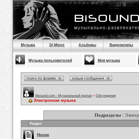
Музыка
Dj Mixes
Альбомы
Видеоклипы
Музыка пользователей
Моя музыка
Bisound.com - Музыкальный портал
>
Обсуждения
Электронная музыка
Подразделы
: Элект
Раздел
House