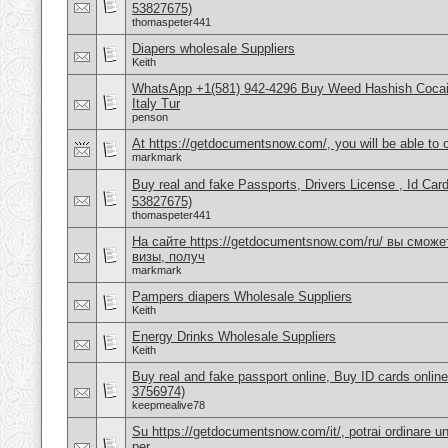
53827675)
thomaspeter441
Diapers wholesale Suppliers
Keith
WhatsApp +1(581) 942-4296 Buy Weed Hashish Cocai
Italy Tur
penson
At https://getdocumentsnow.com/, you will be able to o
markmark
Buy real and fake Passports, Drivers License , Id
53827675)
thomaspeter441
На сайте https://getdocumentsnow.com/ru/ вы сможе
визы, получ
markmark
Pampers diapers Wholesale Suppliers
Keith
Energy Drinks Wholesale Suppliers
Keith
Buy real and fake passport online, Buy ID cards onli
3756974)
keepmealive78
Su https://getdocumentsnow.com/it/, potrai ordinare un
per