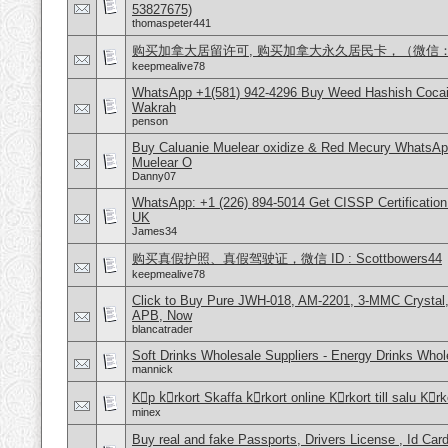
53827675)
thomaspeter441
购买加拿大居留许可, 购买加拿大永久居民卡，（微信：Scot
keepmealive78
WhatsApp +1(581) 942-4296 Buy Weed Hashish Cocain
Wakrah
penson
Buy Caluanie Muelear oxidize & Red Mecury WhatsAp
Muelear O
Danny07
WhatsApp: +1 (226) 894-5014​ Get CISSP Certification
UK
James34
购买真假护照、真假驾驶证，微信 ID : Scottbowers44
keepmealive78
Click to Buy Pure JWH-018, AM-2201, 3-MMC Crystal
APB, Now
blancatrader
Soft Drinks Wholesale Suppliers - Energy Drinks Whol
mannick
Kِp kِrkort Skaffa kِrkort online Kِrkort till salu Kِr
minex
Buy real and fake Passports, Drivers License , Id