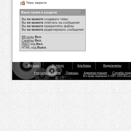
Тема закрыта
Ваши права в разделе
Вы
не можете
создавать темы
Вы
не можете
отвечать на сообщения
Вы
не можете
прикреплять файлы
Вы
не можете
редактировать сообщения
BB коды
Вкл.
Смайлы
Вкл.
[IMG]
код
Вкл.
HTML код
Выкл.
Музыка
Dj mixes
Альбомы
Видеоклипы
Реклама на сайте
Помощь
Администрация
Служба под
Все права защищены © 2007-2026 Bisou