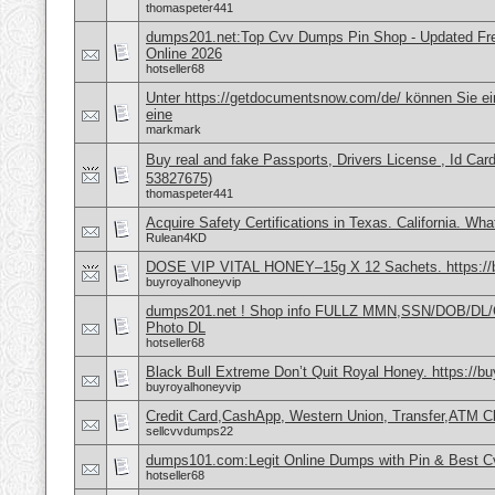
thomaspeter441
dumps201.net:Top Cvv Dumps Pin Shop - Updated Fres
Online 2026
hotseller68
Unter https://getdocumentsnow.com/de/ können Sie ei
eine
markmark
Buy real and fake Passports, Drivers License , Id
53827675)
thomaspeter441
Acquire Safety Certifications in Texas. California. Wh
Rulean4KD
DOSE VIP VITAL HONEY–15g X 12 Sachets. https://
buyroyalhoneyvip
dumps201.net ! Shop info FULLZ MMN,SSN/DOB/DL/
Photo DL
hotseller68
Black Bull Extreme Don’t Quit Royal Honey. https://b
buyroyalhoneyvip
Credit Card,CashApp, Western Union, Transfer,ATM C
sellcvvdumps22
dumps101.com:Legit Online Dumps with Pin & Best 
hotseller68