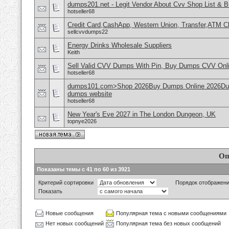
dumps201.net - Legit Vendor About Cvv Shop List & 
hotseller68
Credit Card,CashApp, Western Union, Transfer,ATM C
sellcvvdumps22
Energy Drinks Wholesale Suppliers
Keith
Sell Valid CVV Dumps With Pin, Buy Dumps CVV Onl
hotseller68
dumps101.com>Shop 2026Buy Dumps Online 2026Dump
dumps website
hotseller68
New Year's Eve 2027 in The London Dungeon, UK
topnye2026
Оп
Показаны темы с 41 по 60 из 3921
Критерий сортировки
Порядок отображен
Показать
Новые сообщения
Популярная тема с новыми сообщениями
Нет новых сообщений
Популярная тема без новых сообщений