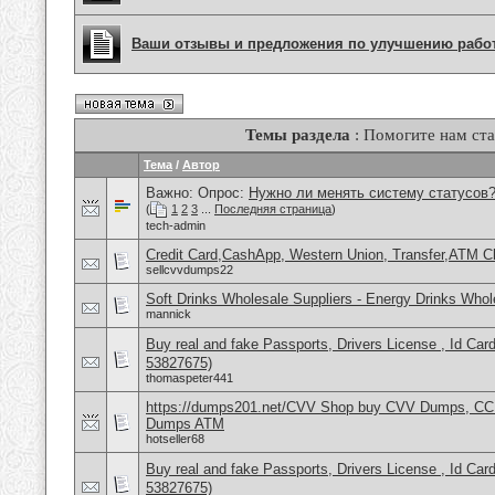
Ваши отзывы и предложения по улучшению рабо
Темы раздела
: Помогите нам ста
Тема
/
Автор
Важно: Опрос:
Нужно ли менять систему статусов
(
1
2
3
...
Последняя страница
)
tech-admin
Credit Card,CashApp, Western Union, Transfer,ATM C
sellcvvdumps22
Soft Drinks Wholesale Suppliers - Energy Drinks Whol
mannick
Buy real and fake Passports, Drivers License , Id
53827675)
thomaspeter441
https://dumps201.net/CVV Shop buy CVV Dumps, CC F
Dumps ATM
hotseller68
Buy real and fake Passports, Drivers License , Id
53827675)