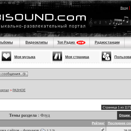
Вход
льбомы
Видеоклипы
Топ Радио
Радиостанции
Моя музыка
Моя страница
Пользов
портал
>
РАЗНОЕ
Страница 1 из 117
Темы раздела
: Флуд
Опции 
Рейтинг
Последнее со
ова сайтов - форумов
(
1
2
3
)
28.0