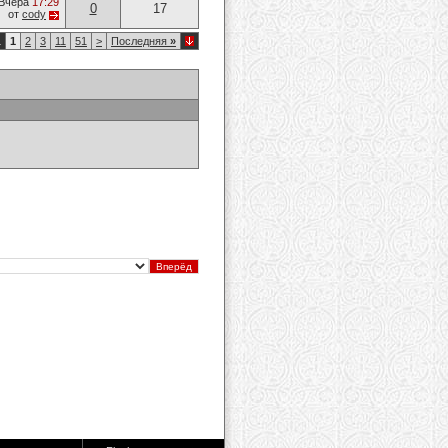
Вчера
17:29
0
17
от
cody
1
1
2
3
11
51
>
Последняя
»