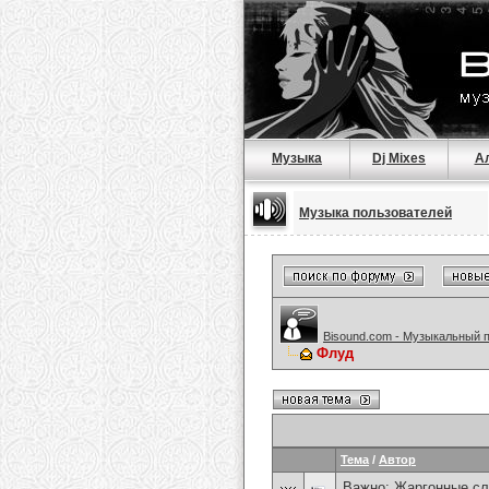
Музыка
Dj Mixes
А
Музыка пользователей
Bisound.com - Музыкальный 
Флуд
Тема
/
Автор
Важно:
Жаргонные сл