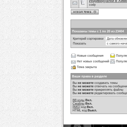
Индивидуалки в Химк
cody
Показаны темы с 1 по 20 из 23404
Критерий сортировки
Показать
Новые сообщения
Популя
Нет новых сообщений
Популя
Тема закрыта
Ваши права в разделе
Вы
не можете
создавать темы
Вы
не можете
отвечать на сообщен
Вы
не можете
прикреплять файлы
Вы
не можете
редактировать сообщ
BB коды
Вкл.
Смайлы
Вкл.
[IMG]
код
Вкл.
HTML код
Выкл.