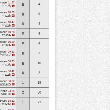
егодня
11:37
0
4
от
cody
годня
10:55
0
9
от
cody
годня
10:47
0
4
от
cody
годня
10:28
0
4
от
cody
годня
10:20
0
4
от
cody
годня
09:21
0
3
Polinka14
годня
08:53
0
10
от
cody
годня
08:42
0
2
от
cody
годня
08:22
1
18
James227
Вчера
23:25
2
50
т
AliceFox
Вчера
18:12
1
23
т
Pomydor