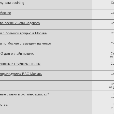
угами squirting
С
 Москве
Се
ве после 2 ночи недорого
Се
ки с большой грудью в Москве
Се
и по Москве с выездом на метро
Се
О для онлайн-позики.
Се
от
нетом и глубоким горлом
Се
 индивидуалок ВАО Москвы
Се
Се
от
ные ставки в онлайн-сервисах?
о
нства
о