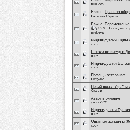
tululueva
Важно:
Правила обще
Вячеслав Серёгин
Важно:
Перемещение 
(
1
2
3
...
Последняя ст
tululueva
Индивидуалки Одинц
cody
Шлюхи на выезд в До
cody
Индивидуалки Балаши
cody
Помощь ветеранам
Pomydor
Новий посол України
Скалли
Азарт в онлайне
Данте2222
Индивидуалки Пушки
cody
Опытные женщины 35+
cody