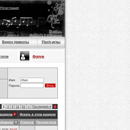
|
Регистрация
Помощь
Добавить в избранное
Видео приколы
Flash-игры
атели
Форум
Имя
Пароль
1
1
2
3
11
51
>
Последняя
»
раздела
Искать в этом разделе
общение
Ответов
Просмотров
5.2026
23:02