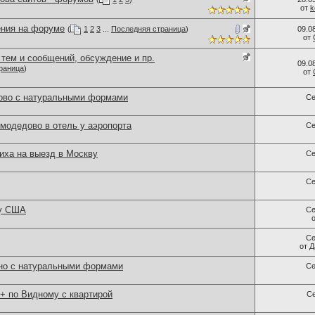
от
k
ния на форуме
(
1
2
3
...
Последняя страница
)
09.0
от
тем и сообщений, обсуждение и пр.
09.0
раница
)
от
ово с натуральными формами
Се
модедово в отель у аэропорта
Се
ха на выезд в Москву
Се
Се
 у США
Се
Се
от
Д
но с натуральными формами
Се
 по Видному с квартирой
С