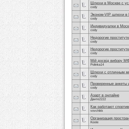
Шлюхи в Москве с усл
cody
Эконом-VIP шлюхи в
cody
Индивидуалки в Моск
cody
Недорогие проститут
cody
Недорогие проститутк
cody
Мій досвід вибору МФ
Polinka14
Шлюхи с отличным ми
cody
Проверенные анкеты
cody
Азарт в онлайне
Данте2222
Как работают спортив
vovchikk
Организация простра
Koote