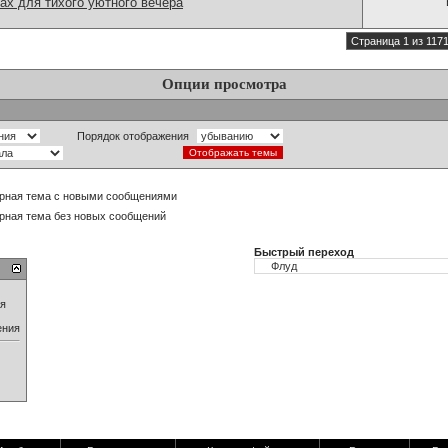
ах для тихого уютного вечера
Страница 1 из 117
Опции просмотра
Порядок отображения
рная тема с новыми сообщениями
рная тема без новых сообщений
Быстрый переход
ия
ения