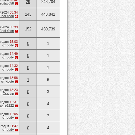
29
243,704
epitav658
8.2024
03:34
143
443,841
Choi Yeon
8.2024
03:33
152
450,739
Choi Yeon
годня
15:03
0
1
от
cody
годня
14:49
0
1
от
cody
годня
14:32
0
1
от
cody
годня
13:58
1
6
от
Koote
годня
13:23
0
3
от
Скалли
годня
12:31
0
4
анте2222
годня
12:05
0
7
от
cody
егодня
11:47
0
4
от
cody