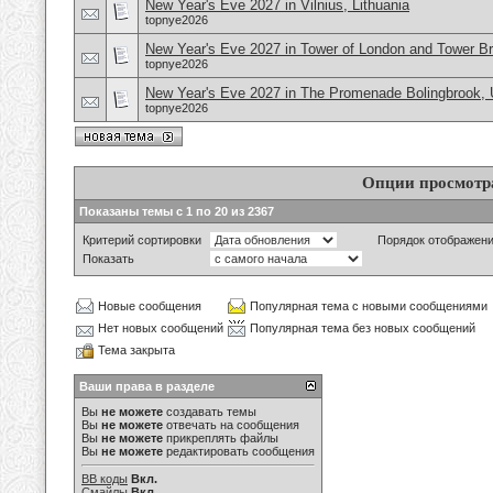
New Year's Eve 2027 in Vilnius, Lithuania
topnye2026
New Year's Eve 2027 in Tower of London and Tower B
topnye2026
New Year's Eve 2027 in The Promenade Bolingbrook,
topnye2026
Опции просмотр
Показаны темы с 1 по 20 из 2367
Критерий сортировки
Порядок отображен
Показать
Новые сообщения
Популярная тема с новыми сообщениями
Нет новых сообщений
Популярная тема без новых сообщений
Тема закрыта
Ваши права в разделе
Вы
не можете
создавать темы
Вы
не можете
отвечать на сообщения
Вы
не можете
прикреплять файлы
Вы
не можете
редактировать сообщения
BB коды
Вкл.
Смайлы
Вкл.