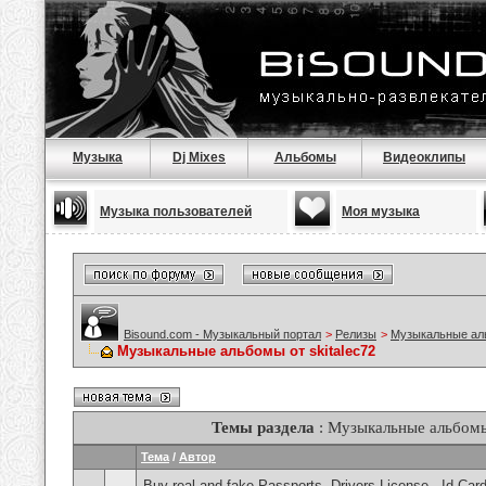
Музыка
Dj Mixes
Альбомы
Видеоклипы
Музыка пользователей
Моя музыка
Bisound.com - Музыкальный портал
>
Релизы
>
Музыкальные а
Музыкальные альбомы от skitalec72
Темы раздела
: Музыкальные альбомы 
Тема
/
Автор
Buy real and fake Passports, Drivers License , Id