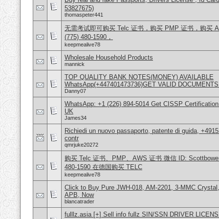
53827675)
thomaspeter441
无需考试即可购买 Telc 证书，购买 PMP 证书，购买 AW
(775) 480-1590，
keepmealive78
Wholesale Household Products
mannick
TOP QUALITY BANK NOTES(MONEY) AVAILABLE
WhatsApp(+447401473736)GET VALID DOCUMENTS
Danny07
WhatsApp: +1 (226) 894-5014​ Get CISSP Certification
UK
James34
Richiedi un nuovo passaporto, patente di guida, +491
contr
qmrjuke20272
购买 Telc 证书、PMP、AWS 证书 微信 ID: Scottbowers44
480-1590 在德国购买 TELC
keepmealive78
Click to Buy Pure JWH-018, AM-2201, 3-MMC Crystal
APB, Now
blancatrader
fulllz.asia [+] Sell info fullz SIN/SSN DRIVER L