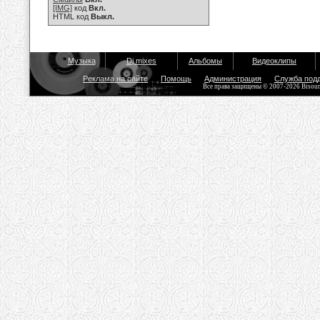
[IMG]
код
Вкл.
HTML код
Выкл.
Музыка
Dj mixes
Альбомы
Видеоклипы
Реклама на сайте
Помощь
Администрация
Служба под
Все права защищены © 2007-2026 Bisou