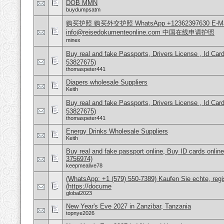
DOB MMN
buydumpsatm
购买护照 购买外交护照 WhatsApp +12362397630 E-Mai
info@reisedokumenteonline.com 中国在线申请护照
minex
Buy real and fake Passports, Drivers License , Id
53827675)
thomaspeter441
Diapers wholesale Suppliers
Keith
Buy real and fake Passports, Drivers License , Id
53827675)
thomaspeter441
Energy Drinks Wholesale Suppliers
Keith
Buy real and fake passport online, Buy ID cards onli
3756974)
keepmealive78
(WhatsApp: +1 (579) 550-7389) Kaufen Sie echte, regi
(https://docume
global2023
New Year's Eve 2027 in Zanzibar, Tanzania
topnye2026