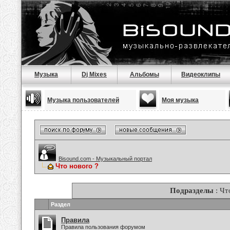
Музыка
Dj Mixes
Альбомы
Видеоклипы
Музыка пользователей
Моя музыка
Bisound.com - Музыкальный портал
Что нового ?
Подразделы
: Чт
Раздел
Правила
Правила пользования форумом