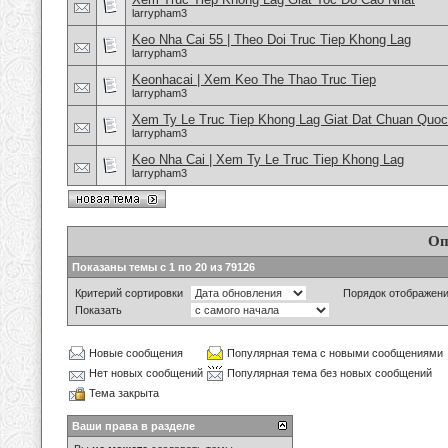
larrypham3
Keo Nha Cai 55 | Theo Doi Truc Tiep Khong Lag
larrypham3
Keonhacai | Xem Keo The Thao Truc Tiep
larrypham3
Xem Ty Le Truc Tiep Khong Lag Giat Dat Chuan Quoc
larrypham3
Keo Nha Cai | Xem Ty Le Truc Tiep Khong Lag
larrypham3
Оп
Показаны темы с 1 по 20 из 79126
Критерий сортировки
Порядок отображен
Показать
Новые сообщения
Популярная тема с новыми сообщениями
Нет новых сообщений
Популярная тема без новых сообщений
Тема закрыта
Ваши права в разделе