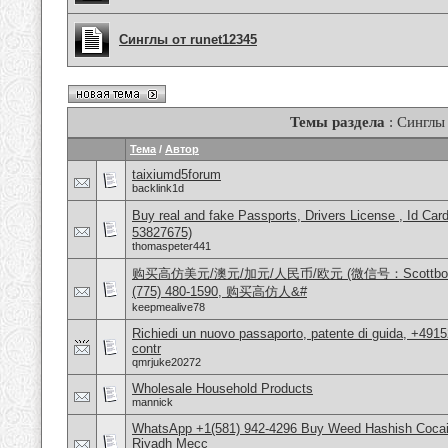
Синглы от runet12345
Темы раздела
: Синглы
Тема
/
Автор
taixiumd5forum
backlink1d
Buy real and fake Passports, Drivers License , Id
53827675)
thomaspeter441
购买高仿美元/澳元/加元/人民币/欧元 (微信号：Scottbowers
(775) 480-1590, 购买高仿人&#
keepmealive78
Richiedi un nuovo passaporto, patente di guida, +491
contr
qmrjuke20272
Wholesale Household Products
mannick
WhatsApp +1(581) 942-4296 Buy Weed Hashish Cocain
Riyadh Mecc