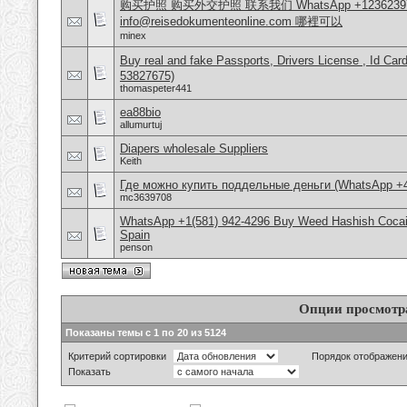
购买护照 购买外交护照 联系我们 WhatsApp +1236239
info@reisedokumenteonline.com 哪裡可以
minex
Buy real and fake Passports, Drivers License , Id
53827675)
thomaspeter441
ea88bio
allumurtuj
Diapers wholesale Suppliers
Keith
Где можно купить поддельные деньги (WhatsApp +
mc3639708
WhatsApp +1(581) 942-4296 Buy Weed Hashish Cocain
Spain
penson
Опции просмотр
Показаны темы с 1 по 20 из 5124
Критерий сортировки
Порядок отображен
Показать