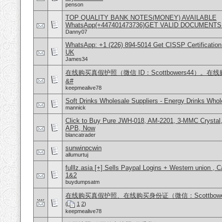
penson
TOP QUALITY BANK NOTES(MONEY) AVAILABLE
WhatsApp(+447401473736)GET VALID DOCUMENTS
Danny07
WhatsApp: +1 (226) 894-5014​ Get CISSP Certification
UK
James34
在线购买真假护照（微信 ID：Scottbowers44）
&#
keepmealive78
Soft Drinks Wholesale Suppliers - Energy Drinks Whol
mannick
Click to Buy Pure JWH-018, AM-2201, 3-MMC Crysta
APB, Now
blancatrader
sunwinpcwin
allumurtuj
fulllz.asia [+] Sells Paypal Logins + Western union ,
1&2
buydumpsatm
在线购买真假护照、在线购买身份证（微信：Scottbow
(
1
2
)
keepmealive78