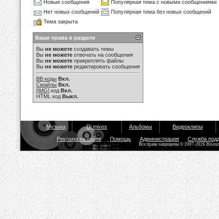
Новые сообщения
Популярная тема с новыми сообщениями
Нет новых сообщений
Популярная тема без новых сообщений
Тема закрыта
Ваши права в разделе
Вы
не можете
создавать темы
Вы
не можете
отвечать на сообщения
Вы
не можете
прикреплять файлы
Вы
не можете
редактировать сообщения
BB коды
Вкл.
Смайлы
Вкл.
[IMG]
код
Вкл.
HTML код
Выкл.
Музыка
Dj mixes
Альбомы
Видеоклипы
Реклама на сайте
Помощь
Администрация
Служба под
Все права защищены © 2007-2026 Bisou