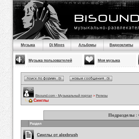
Музыка
Dj Mixes
Альбомы
Видеоклипы
Музыка пользователей
Моя музыка
Bisound.com - Музыкальный портал
>
Релизы
Синглы
Подразделы
:
Раздел
Синглы от alexbrush