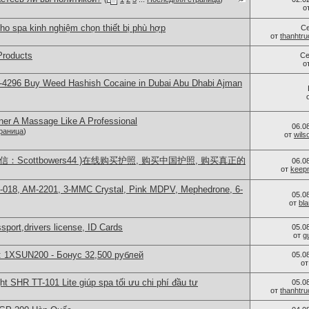
о
ho spa kinh nghiệm chọn thiết bị phù hợp
С
от
thanhtr
Products
Се
о
-4296 Buy Weed Hashish Cocaine in Dubai Abu Dhabi Ajman
ner A Massage Like A Professional
06.0
раница
)
от
wils
：Scottbowers44 )在线购买护照, 购买中国护照, 购买真正的
06.0
от
keep
H-018, AM-2201, 3-MMC Crystal, Pink MDPV, Mephedrone, 6-
05.0
от
bl
port,drivers license, ID Cards
05.0
от
g
: 1XSUN200 - Бонус 32,500 рублей
05.0
о
ght SHR TT-101 Lite giúp spa tối ưu chi phí đầu tư
05.0
от
thanhtr