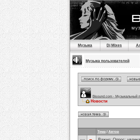
Музыка
Dj Mixes
А
Музыка пользователей
Bisound.com - Музыкальный 
Новости
Тема
/
Автор
Важно: Опрос:
увлека