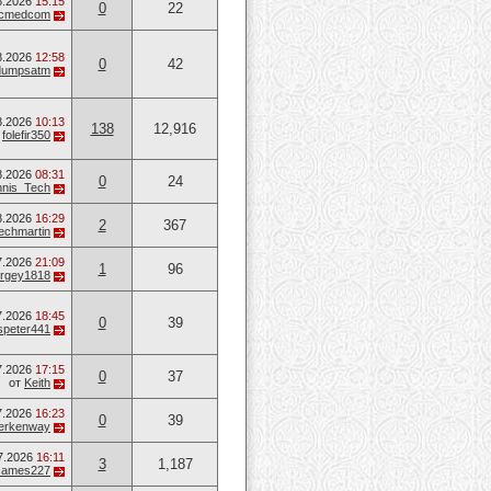
8.2026
15:15
0
22
ucmedcom
8.2026
12:58
0
42
dumpsatm
8.2026
10:13
138
12,916
т
folefir350
8.2026
08:31
0
24
nis_Tech
8.2026
16:29
2
367
techmartin
7.2026
21:09
1
96
rgey1818
7.2026
18:45
0
39
speter441
7.2026
17:15
0
37
от
Keith
7.2026
16:23
0
39
erkenway
7.2026
16:11
3
1,187
James227