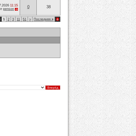
7.2026
11:15
0
38
от
penson
6
1
2
3
11
51
>
Последняя
»