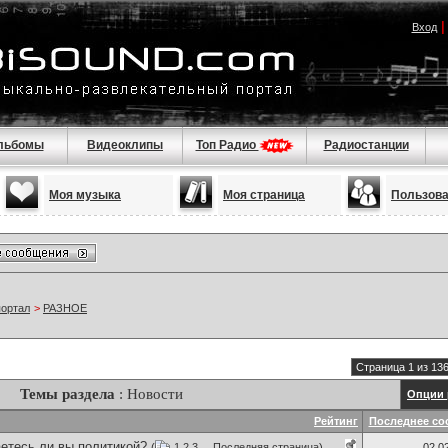
Вход
льбомы
Видеоклипы
Топ Радио
Радиостанции
Моя музыка
Моя страница
Пользов
портал
>
РАЗНОЕ
Страница 1 из 13
Темы раздела
: Новости
Опции 
Рейтинг
Последнее со
етесь ли вы политикой?
(
1
2
3
...
Последняя страница
)
02.0