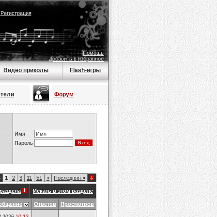
|
Регистрация
Помощь
Добавить в избранное
Видео приколы
Flash-игры
атели
Форум
Имя
Пароль
6
1
2
3
11
51
>
Последняя
»
раздела
Искать в этом разделе
общение
Ответов
Просмотров
2.2026
10:13