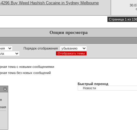
-4296 Buy Weed Hashish Cocaine in Sydney Melbourne
30.0
Страница 1 из 13
Опции просмотра
Порядок отображения
рная тема с новыми сообщениями
рная тема без новых сообщений
Быстрый переход
ия
ения