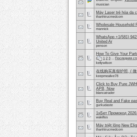
musician
Máy Laser trẻ hóa da c
thanhtrucmedcom
Wholesale Household 
mannick
WhatsApp +1(581) 942
United Ar
penson
How To Give Your Part
(
1
2
3
...
Последняя ст
kellywilson
在线购买真假护照, ( 微信
keepmealive78
Click to Buy Pure JW
APB, Now
blancatrader
Buy Real and Fake pass
gurkudaste
1хБет Промокод 2026
wakifiss
Máy triệt lông New Eli
thanhtrucmedcom