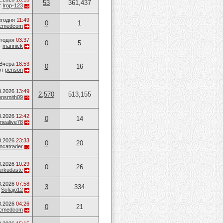
53
361,437
т
Ігор-123
егодня
11:49
0
1
ucmedcom
годня
03:37
0
5
т
mannick
Вчера
18:53
0
16
от
penson
8.2026
13:49
2,570
513,155
onsmith09
8.2026
12:42
0
14
mealive78
8.2026
23:33
0
20
ancatrader
8.2026
10:29
0
26
urkudaste
8.2026
07:58
3
334
т
Sofiajo12
8.2026
04:26
0
21
ucmedcom