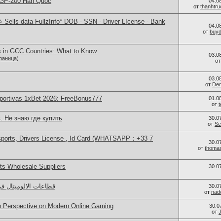
 GP-200 Hàn Quốc
04.0
от
thanhtr
Sells data FullzInfo* DOB - SSN - Driver LIcense - Bank
04.0
от
buy
s in GCC Countries: What to Know
03.0
раница
)
о
03.0
от
Den
portivas 1xBet 2026: FreeBonus777
01.0
от
. Не знаю где купить
30.0
от
Se
sports, Drivers License , Id Card (WHATSAPP：+33 7
30.0
от
thoma
s Wholesale Suppliers
30.0
قطاعات الالوميتال ف
30.0
от
nad
sh Perspective on Modern Online Gaming
30.0
от