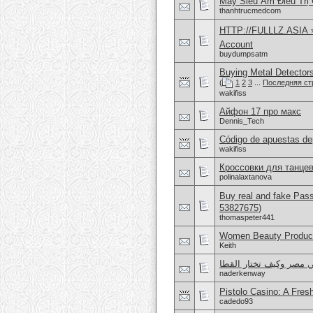
Máy Siêu Âm Điều Trị
thanhtrucmedcom
HTTP://FULLLZ.ASIA ⭐️ 
Account
buydumpsatm
Buying Metal Detector
(
1
2
3
...
Последняя ст
wakifiss
Айфон 17 про макс
Dennis_Tech
Código de apuestas de
wakifiss
Кроссовки для танцев
polinalaxtanova
Buy real and fake Pas
53827675)
thomaspeter441
Women Beauty Product
Keith
ي مصر وكيف تختار القطا
naderkenway
Pistolo Casino: A Fre
cadedo93