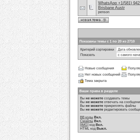
WhatsApp +1(581) 942
Brisbane Austr
penson
Показаны темы с 1 по 20 из 2710
Критерий сортировки
Показать
Новые сообщения
Популя
Нет новых сообщений
Популя
Тема закрыта
Ваши права в разделе
Вы
не можете
создавать темы
Вы
не можете
отвечать на сообщен
Вы
не можете
прикреплять файлы
Вы
не можете
редактировать сообщ
BB коды
Вкл.
Смайлы
Вкл.
[IMG]
код
Вкл.
HTML код
Выкл.