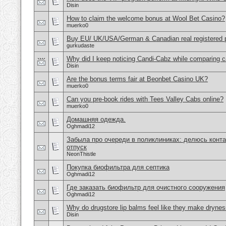
Disin
How to claim the welcome bonus at Wool Bet Casino?
muerko0
Buy EU/ UK/USA/German & Canadian real registered pa
gurkudaste
Why did I keep noticing Candi-Cabz while comparing c
Disin
Are the bonus terms fair at Beonbet Casino UK?
muerko0
Can you pre-book rides with Tees Valley Cabs online?
muerko0
Домашняя одежда.
Oghmadi12
Забыла про очереди в поликлиниках: делюсь конта
отпуск
NeonThistle
Покупка биофильтра для септика
Oghmadi12
Где заказать биофильтр для очистного сооружения
Oghmadi12
Why do drugstore lip balms feel like they make dryne
Disin