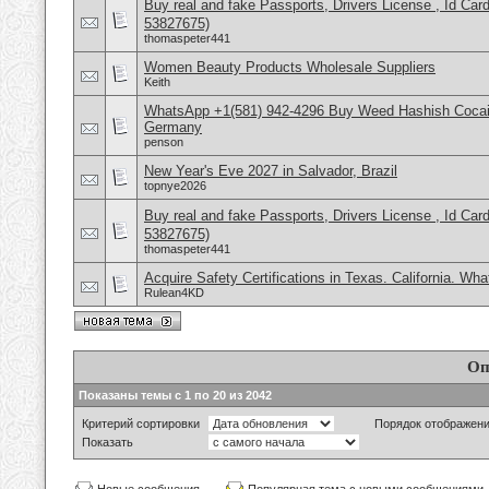
Buy real and fake Passports, Drivers License , Id
53827675)
thomaspeter441
Women Beauty Products Wholesale Suppliers
Keith
WhatsApp +1(581) 942-4296 Buy Weed Hashish Cocai
Germany
penson
New Year's Eve 2027 in Salvador, Brazil
topnye2026
Buy real and fake Passports, Drivers License , Id
53827675)
thomaspeter441
Acquire Safety Certifications in Texas. California. Wh
Rulean4KD
Оп
Показаны темы с 1 по 20 из 2042
Критерий сортировки
Порядок отображен
Показать