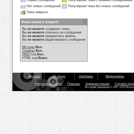
Новые сообщения
Популярная тема с новыми сообщениями
Нет новых сообщений
Популярная тема без новых сообщений
Тема закрыта
Ваши права в разделе
Вы
не можете
создавать темы
Вы
не можете
отвечать на сообщения
Вы
не можете
прикреплять файлы
Вы
не можете
редактировать сообщения
BB коды
Вкл.
Смайлы
Вкл.
[IMG]
код
Вкл.
HTML код
Выкл.
Музыка
Dj mixes
Альбомы
Видеоклипы
Реклама на сайте
Помощь
Администрация
Служба под
Все права защищены © 2007-2026 Bisou