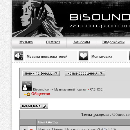
Музыка
Dj Mixes
Альбомы
Видеоклипы
Музыка пользователей
Моя музыка
Bisound.com - Музыкальный портал
>
РАЗНОЕ
Общество
Темы раздела
: Обществ
Тема
/
Автор
Важно: Опрос:
Что для нас карты?
(
1
2
3
)