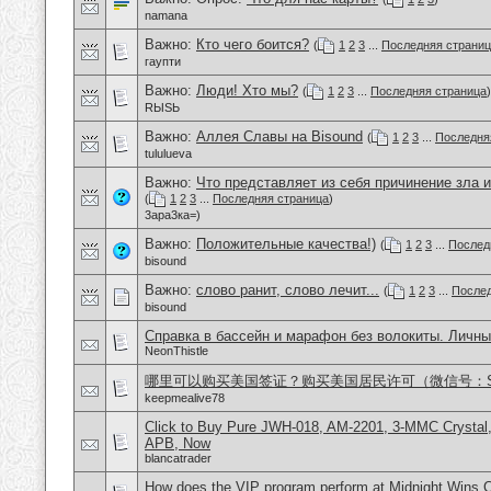
namana
Важно:
Кто чего боится?
(
1
2
3
...
Последняя страни
гаупти
Важно:
Люди! Хто мы?
(
1
2
3
...
Последняя страница
)
RЫSЬ
Важно:
Аллея Славы на Bisound
(
1
2
3
...
Последня
tululueva
Важно:
Что представляет из себя причинение зла и
(
1
2
3
...
Последняя страница
)
3ара3ка=)
Важно:
Положительные качества!)
(
1
2
3
...
Послед
bisound
Важно:
слово ранит, слово лечит...
(
1
2
3
...
Послед
bisound
Справка в бассейн и марафон без волокиты. Личны
NeonThistle
哪里可以购买美国签证？购买美国居民许可（微信号：Scott
keepmealive78
Click to Buy Pure JWH-018, AM-2201, 3-MMC Crystal
APB, Now
blancatrader
How does the VIP program perform at Midnight Wins 