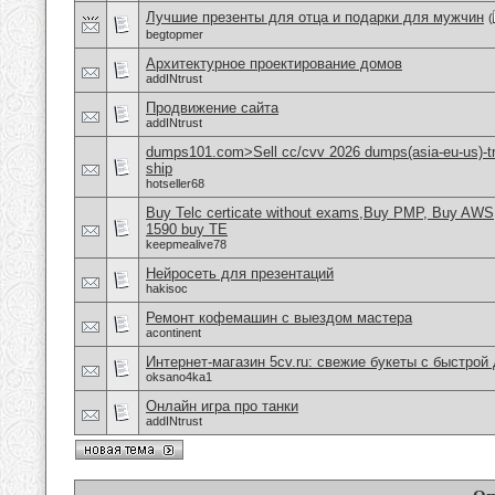
Лучшие презенты для отца и подарки для мужчин
(
begtopmer
Aрхитектурное проектирование домов
addINtrust
Продвижение сайта
addINtrust
dumps101.com>Sell cc/cvv 2026 dumps(asia-eu-us)-tr
ship
hotseller68
Buy Telc certicate without exams,Buy PMP, Buy AWS
1590 buy TE
keepmealive78
Нейросеть для презентаций
hakisoc
Ремонт кофемашин с выездом мастера
acontinent
Интернет-магазин 5cv.ru: свежие букеты с быстрой
oksano4ka1
Онлайн игра про танки
addINtrust