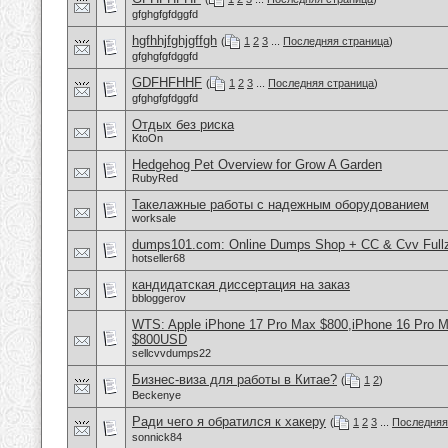
gfghgfgfdggfd
hgfhhjfghjgffgh
(
1
2
3
...
Последняя страница
)
gfghgfgfdggfd
GDFHFHHF
(
1
2
3
...
Последняя страница
)
gfghgfgfdggfd
Отдых без риска
KtoOn
Hedgehog Pet Overview for Grow A Garden
RubyRed
Такелажные работы с надежным оборудованием
worksale
dumps101.com: Online Dumps Shop + CC & Cvv Fullz
hotseller68
кандидатская диссертация на заказ
bbloggerov
WTS: Apple iPhone 17 Pro Max $800,iPhone 16 Pro 
$800USD
sellcvvdumps22
Бизнес-виза для работы в Китае?
(
1
2
)
Beckenye
Ради чего я обратился к хакеру
(
1
2
3
...
Последняя
sonnick84