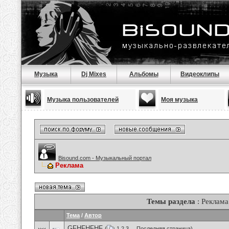
Музыка
Dj Mixes
Альбомы
Видеоклипы
Музыка пользователей
Моя музыка
Bisound.com - Музыкальный портал
Реклама
Темы раздела
: Реклама
Тема
/
Автор
GFHFHFHF
(
1
2
3
...
Последняя страница
)