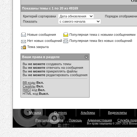
Оп
Показаны темы с 1 по 20 из 49169
Критерий сортировки
Порядок отображен
Показать
Новые сообщения
Популярная тема с новыми сообщениями
Нет новых сообщений
Популярная тема без новых сообщений
Тема закрыта
Ваши права в разделе
Вы
не можете
создавать темы
Вы
не можете
отвечать на сообщения
Вы
не можете
прикреплять файлы
Вы
не можете
редактировать сообщения
BB коды
Вкл.
Смайлы
Вкл.
[IMG]
код
Вкл.
HTML код
Выкл.
Музыка
Dj mixes
Альбомы
Видеоклипы
Реклама на сайте
Помощь
Администрация
Служба под
Все права защищены © 2007-2026 Bisou