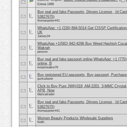
Елена 1988
Buy real and fake Passports, Drivers License , Id
53827675)
thomaspeter441
WhatsApp: +1 (226) 894-5014​ Get CISSP Certification
UK
James34
WhatsApp +1(581) 942-4296 Buy Weed Hashish Cocain
Wakrah
penson
Buy real and fake passport online,WhatsApp: +1 (775
online, B
keepmealive78
Buy registered EU passports, Buy passport, Purchase 
gurkudaste
Click to Buy Pure JWH-018, AM-2201, 3-MMC Crysta
APB, Now
blancatrader
Buy real and fake Passports, Drivers License , Id
53827675)
thomaspeter441
Women Beauty Products Wholesale Suppliers
Keith