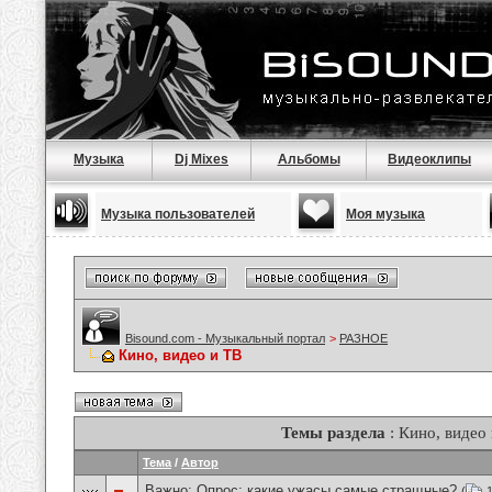
Музыка
Dj Mixes
Альбомы
Видеоклипы
Музыка пользователей
Моя музыка
Bisound.com - Музыкальный портал
>
РАЗНОЕ
Кино, видео и ТВ
Темы раздела
: Кино, видео
Тема
/
Автор
Важно: Опрос:
какие ужасы самые стращные?
(