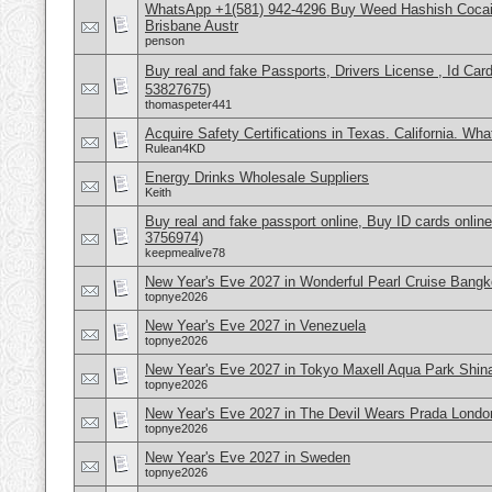
WhatsApp +1(581) 942-4296 Buy Weed Hashish Cocai
Brisbane Austr
penson
Buy real and fake Passports, Drivers License , Id
53827675)
thomaspeter441
Acquire Safety Certifications in Texas. California. Wh
Rulean4KD
Energy Drinks Wholesale Suppliers
Keith
Buy real and fake passport online, Buy ID cards onli
3756974)
keepmealive78
New Year's Eve 2027 in Wonderful Pearl Cruise Bangk
topnye2026
New Year's Eve 2027 in Venezuela
topnye2026
New Year's Eve 2027 in Tokyo Maxell Aqua Park Shi
topnye2026
New Year's Eve 2027 in The Devil Wears Prada Londo
topnye2026
New Year's Eve 2027 in Sweden
topnye2026