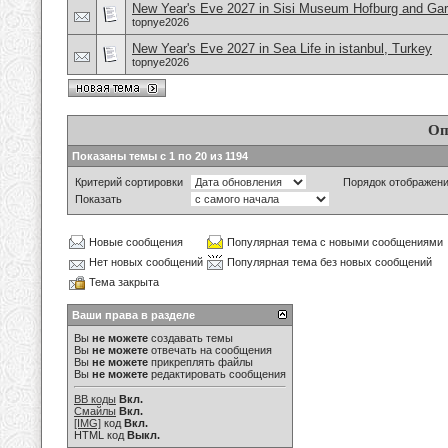
New Year's Eve 2027 in Sisi Museum Hofburg and Gar
topnye2026
New Year's Eve 2027 in Sea Life in istanbul, Turkey
topnye2026
Оп
Показаны темы с 1 по 20 из 1194
Критерий сортировки
Порядок отображен
Показать
Новые сообщения
Популярная тема с новыми сообщениями
Нет новых сообщений
Популярная тема без новых сообщений
Тема закрыта
Ваши права в разделе
Вы
не можете
создавать темы
Вы
не можете
отвечать на сообщения
Вы
не можете
прикреплять файлы
Вы
не можете
редактировать сообщения
BB коды
Вкл.
Смайлы
Вкл.
[IMG]
код
Вкл.
HTML код
Выкл.