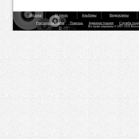
Музыка
Dj mixes
Альбомы
Видеоклипы
Реклама на сайте
Помощь
Администрация
Служба под
Все права защищены © 2007-2026 Bisou