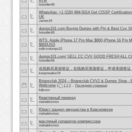
ATM
hotseller68
WhatsApp: +1 (226) 894-5014​ Get CISSP Certification
UK
James34
dumps101.com:Buying Dumps with Pin & Best Cvv S
hotseller68
WTS: Apple iPhone 17 Pro Max $800,iPhone 16 Pro 
$800USD
sellcvvdumps22
dumps101.com/ SELL CC CVV GOOD FRESH ALL 
hotseller68
在线购买真假签证，在线购买美国签证，申请美国签证
keepmealive78
Briansclub 2024 – Briansclub CVV2 & Dumps Shop - 
Wellcome
(
1
2
3
...
Последняя страница
)
fullzssn
Квартирный переезд
mahaleksmos
Юрист раздел имущества в Красноярске
mahaleksmos
масляный сепаратор компрессора
mahaleksmos