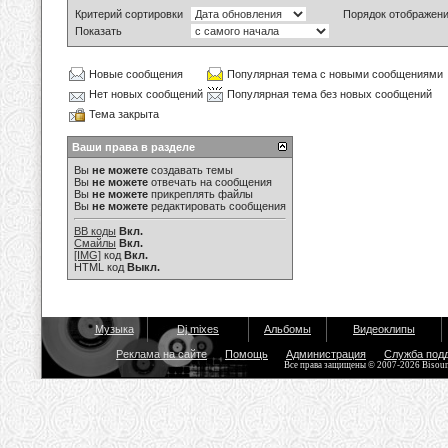
Критерий сортировки
Порядок отображен
Показать
Новые сообщения
Популярная тема с новыми сообщениями
Нет новых сообщений
Популярная тема без новых сообщений
Тема закрыта
Ваши права в разделе
Вы
не можете
создавать темы
Вы
не можете
отвечать на сообщения
Вы
не можете
прикреплять файлы
Вы
не можете
редактировать сообщения
BB коды
Вкл.
Смайлы
Вкл.
[IMG]
код
Вкл.
HTML код
Выкл.
Музыка
Dj mixes
Альбомы
Видеоклипы
Реклама на сайте
Помощь
Администрация
Служба под
Все права защищены © 2007-2026 Bisou