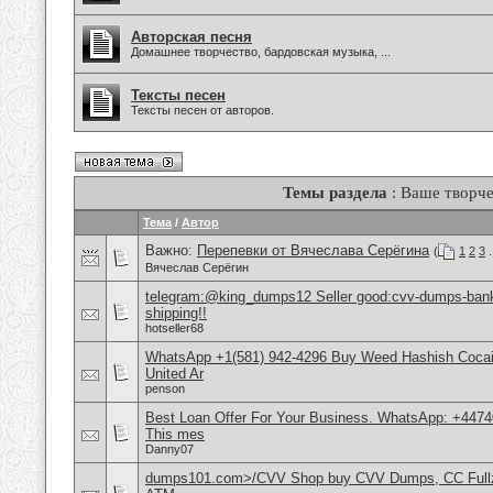
Авторская песня
Домашнее творчество, бардовская музыка, ...
Тексты песен
Тексты песен от авторов.
Темы раздела
: Ваше творче
Тема
/
Автор
Важно:
Перепевки от Вячеслава Серёгина
(
1
2
3
.
Вячеслав Серёгин
telegram:@king_dumps12 Seller good:cvv-dumps-bankl
shipping!!
hotseller68
WhatsApp +1(581) 942-4296 Buy Weed Hashish Cocai
United Ar
penson
Best Loan Offer For Your Business. WhatsApp: +4474
This mes
Danny07
dumps101.com>/CVV Shop buy CVV Dumps, CC Fullz