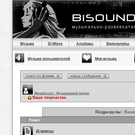
Музыка
Dj Mixes
Альбомы
Видеоклипы
Музыка пользователей
Моя музыка
Bisound.com - Музыкальный портал
Ваше творчество
Подразделы
: Ваше
Раздел
dj-миксы