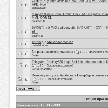
Click to Buy Pure JWH-018, AM-2201, 3-MMC Crystal
APB, Now
blancatrader
dumps201.net>Shop Dumps Track 1&2 magnetic stripe
MMN DOB DL
hotseller68
购买假币（微信ID：wilsonyati）购买人民币（CNY
币（
wilsonyati
логопед-дефектолог москва
mahaleksmos
Заправка автокондиционера
(
1
2
3
...
Последняя стр
Гостя
Telegram: Paulsky555 Legit Sell fullz info ssn dob d
(
1
2
3
...
Последняя страница
)
kerrycrossett157
Интересуют курсы барберов в Петербурге, какие в
(
1
2
3
...
Последняя страница
)
Гостя
Опции просм
Показаны темы с 1 по 20 из 3224