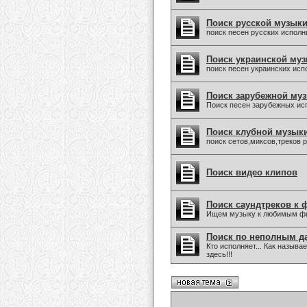
Поиск русской музык
поиск песен русских исполн
Поиск украинской му
поиск песен украинских исп
Поиск зарубежной му
Поиск песен зарубежных ис
Поиск клубной музык
поиск сетов,миксов,треков 
Поиск видео клипов
Поиск саундтреков к 
Ищем музыку к любимым фи
Поиск по неполным 
Кто исполняет... Как назыв
здесь!!!