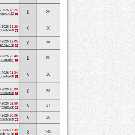
8.2026
18:25
0
26
vvdumps22
8.2026
13:20
0
36
otseller68
8.2026
12:05
0
25
mealive78
8.2026
22:40
0
30
ancatrader
8.2026
21:24
0
30
otseller68
8.2026
10:00
0
38
otseller68
8.2026
02:58
0
37
т
mannick
8.2026
20:09
0
36
otseller68
8.2026
17:39
2
143
techmartin