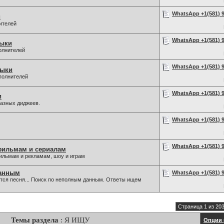
WhatsApp +1(581) 9
и
ителей
WhatsApp +1(581) 9
зыки
олнителей
WhatsApp +1(581) 9
зыки
полнителей
WhatsApp +1(581) 9
и
разных диджеев.
WhatsApp +1(581) 9
WhatsApp +1(581) 9
фильмам и сериалам
льмам и рекламам, шоу и играм
данным
WhatsApp +1(581) 9
ается песня... Поиск по неполным данным. Ответы ищем
Страница 1 из 20
Темы раздела
: Я ИЩУ
Опции 