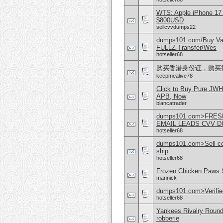
WTS: Apple iPhone 17
$800USD
sellcvvdumps22
dumps101.com/Buy Va
FULLZ-Transfer/Wes
hotseller68
购买香港身份证，购买香港护
keepmealive78
Click to Buy Pure JW
APB, Now
blancatrader
dumps101.com>FRES
EMAIL LEADS CVV 
hotseller68
dumps101.com>Sell cc/
ship
hotseller68
Frozen Chicken Paws S
mannick
dumps101.com>Verified 
hotseller68
Yankees Rivalry Roundu
robberie