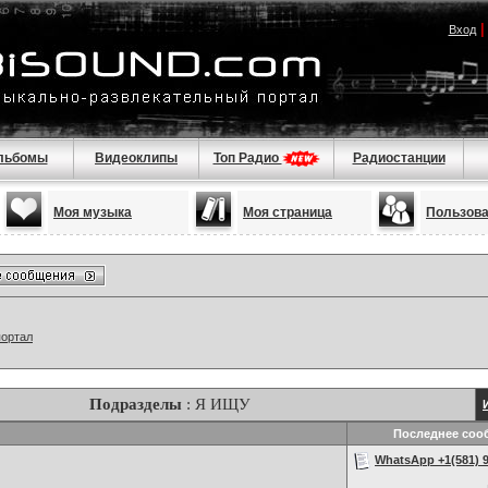
Вход
льбомы
Видеоклипы
Топ Радио
Радиостанции
Моя музыка
Моя страница
Пользов
портал
Подразделы
: Я ИЩУ
Последнее соо
WhatsApp +1(581) 9