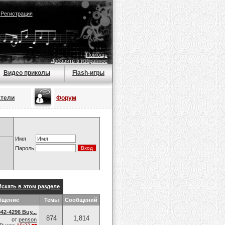
|
Регистрация
Помощь
Добавить в избранное
Видео приколы
Flash-игры
атели
Форум
Имя
Пароль
Искать в этом разделе
бщение
Темы
Сообщений
42-4296 Buy...
874
1,814
от
penson