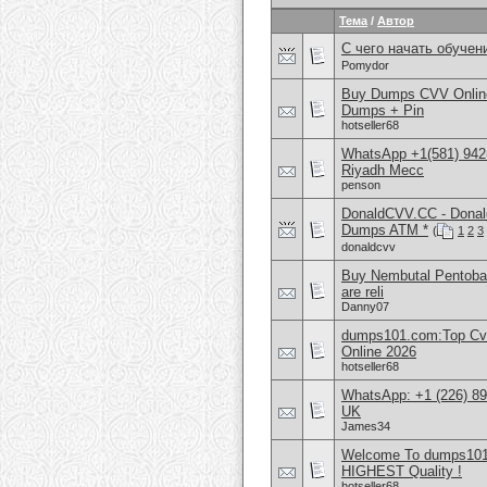
Тема
/
Автор
С чего начать обучен
Pomydor
Buy Dumps CVV Online
Dumps + Pin
hotseller68
WhatsApp +1(581) 942
Riyadh Mecc
penson
DonaldCVV.CC - Donal
Dumps ATM *
(
1
2
3
donaldcvv
Buy Nembutal Pentobar
are reli
Danny07
dumps101.com:Top Cvv
Online 2026
hotseller68
WhatsApp: +1 (226) 894
UK
James34
Welcome To dumps101
HIGHEST Quality !
hotseller68