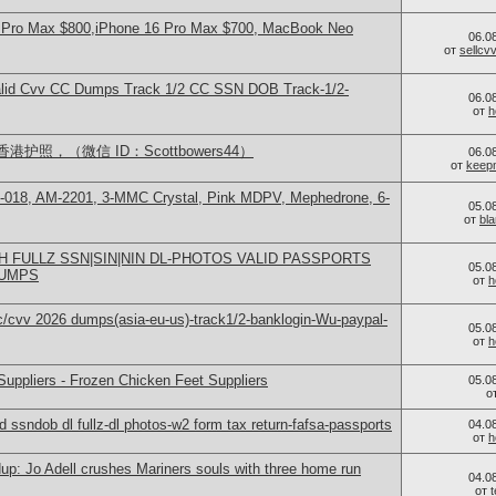
 Pro Max $800,iPhone 16 Pro Max $700, MacBook Neo
06.0
от
sellc
lid Cvv CC Dumps Track 1/2 CC SSN DOB Track-1/2-
06.0
от
h
照，（微信 ID：Scottbowers44）
06.0
от
keep
H-018, AM-2201, 3-MMC Crystal, Pink MDPV, Mephedrone, 6-
05.0
от
bl
H FULLZ SSN|SIN|NIN DL-PHOTOS VALID PASSPORTS
05.0
DUMPS
от
h
cvv 2026 dumps(asia-eu-us)-track1/2-banklogin-Wu-paypal-
05.0
от
h
uppliers - Frozen Chicken Feet Suppliers
05.0
о
ssndob dl fullz-dl photos-w2 form tax return-fafsa-passports
04.0
от
h
p: Jo Adell crushes Mariners souls with three home run
04.0
от