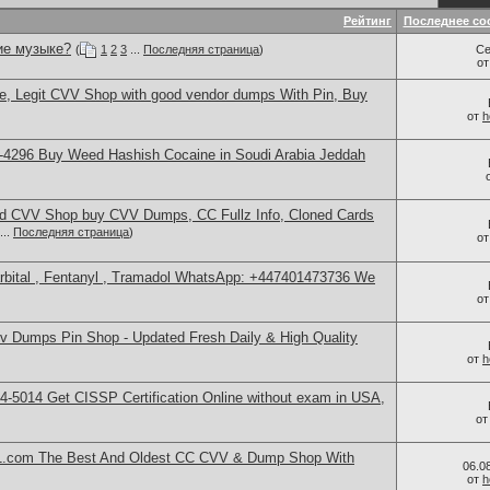
Рейтинг
Последнее со
ие музыке?
(
1
2
3
...
Последняя страница
)
Се
о
, Legit CVV Shop with good vendor dumps With Pin, Buy
от
h
-4296 Buy Weed Hashish Cocaine in Soudi Arabia Jeddah
d CVV Shop buy CVV Dumps, CC Fullz Info, Cloned Cards
...
Последняя страница
)
о
bital , Fentanyl , Tramadol WhatsApp: +447401473736 We
о
 Dumps Pin Shop - Updated Fresh Daily & High Quality
от
h
-5014​ Get CISSP Certification Online without exam in USA,
о
.com The Best And Oldest CC CVV & Dump Shop With
06.0
от
h