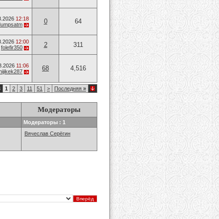
8.2026
12:18
0
64
dumpsatm
8.2026
12:00
2
311
т
folefir350
8.2026
11:06
68
4,516
hijikek287
3
1
2
3
11
51
>
Последняя
»
Модераторы
Модераторы : 1
Вячеслав Серёгин