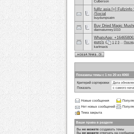
Culberson
fulllz.asia [+] Fullzi
/Social
buydumpsatm
Buy Dried Magic Mush
diannatunney1010
WhatsApp: +1646580630
euro's
(
1
2
3
...
После
karlmaxis
Показаны темы с 1 по 20 из 4060
Критерий сортировки
Показать
Новые сообщения
Популя
Нет новых сообщений
Популя
Тема закрыта
Ваши права в разделе
Вы
не можете
создавать темы
Вы
не можете
отвечать на сообщен