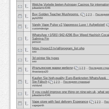
Welche Vorteile bieten Astropay Casinos für internatio
juliaadams4346
Buy Golden Teacher Mushrooms.
(
1
2
3
...
Последняя
jayb2050
Vandy Vape Pulse v2,Vaporesso Luxe！Aufgelistet!
(
customdesign
WhatsApp +1(581) 942-4296 Buy Weed Hashish Cocain
Salmiya Fin
penson
https://nooo13.tv/all/program_list.php
seo
3d printer file types
seo
Итальянские марки мебели
(
1
2
3
...
Последняя стра
Anastasiya20
Kaufen Sie high-quality Euro-Banknoten WhatsApp&.
Sie Fälsch
(
1
2
3
...
Последняя страница
)
vicklund
If you could improve one thing on nine-win.uk, what wo
juliaadams4346
Vape store with fast delivery Esperance
(
1
2
3
...
Пос
vapeperth