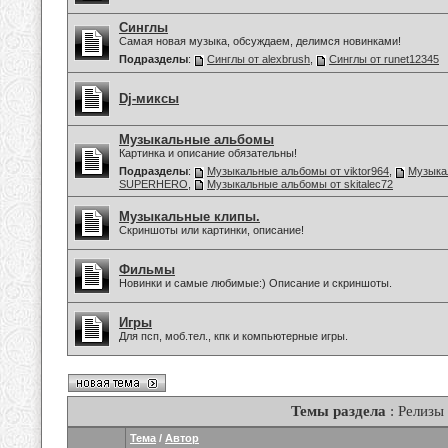
Синглы
Самая новая музыка, обсуждаем, делимся новинками!
Подразделы
:
Синглы от alexbrush
,
Синглы от runet12345
Dj-миксы
Музыкальные альбомы
Картинка и описание обязательны!
Подразделы
:
Музыкальные альбомы от viktor964
,
Музыка
SUPERHERO
,
Музыкальные альбомы от skitalec72
Музыкальные клипы.
Скриншоты или картинки, описание!
Фильмы
Новинки и самые любимые:) Описание и скриншоты.
Игры
Для псп, моб.тел., кпк и компьютерные игры.
Темы раздела
: Релизы
Тема
/
Автор