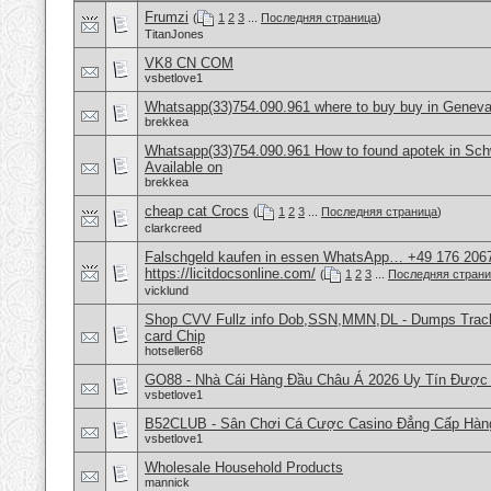
Frumzi
(
1
2
3
...
Последняя страница
)
TitanJones
VK8 CN COM
vsbetlove1
Whatsapp(33)754.090.961 where to buy buy in Geneva
brekkea
Whatsapp(33)754.090.961 How to found apotek in Sch
Available on
brekkea
cheap cat Crocs
(
1
2
3
...
Последняя страница
)
clarkcreed
Falschgeld kaufen in essen WhatsApp… +49 176 206
https://licitdocsonline.com/
(
1
2
3
...
Последняя стран
vicklund
Shop CVV Fullz info Dob,SSN,MMN,DL - Dumps Track 
card Chip
hotseller68
GO88 - Nhà Cái Hàng Đầu Châu Á 2026 Uy Tín Được
vsbetlove1
B52CLUB - Sân Chơi Cá Cược Casino Đẳng Cấp Hàn
vsbetlove1
Wholesale Household Products
mannick