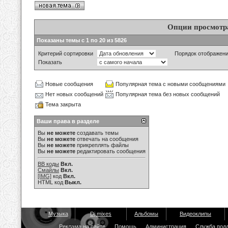
Опции просмотр
Показаны темы с 1 по 20 из 5826
Критерий сортировки
Порядок отображен
Показать
Новые сообщения
Популярная тема с новыми сообщениями
Нет новых сообщений
Популярная тема без новых сообщений
Тема закрыта
Ваши права в разделе
Вы
не можете
создавать темы
Вы
не можете
отвечать на сообщения
Вы
не можете
прикреплять файлы
Вы
не можете
редактировать сообщения
BB коды
Вкл.
Смайлы
Вкл.
[IMG]
код
Вкл.
HTML код
Выкл.
Музыка
Dj mixes
Альбомы
Видеоклипы
Реклама на сайте
Помощь
Администрация
Служба под