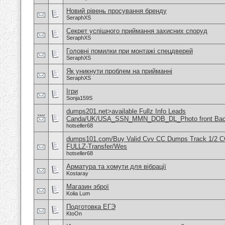
Новий рівень просування бренду
SeraphXS
Секрет успішного приймання захисних споруд
SeraphXS
Головні помилки при монтажі спецдверей
SeraphXS
Як уникнути проблем на прийманні
SeraphXS
Ігри
Sonja159S
dumps201.net>available Fullz Info Leads
Canda/UK/USA_SSN_MMN_DOB_DL_Photo front Ba
hotseller68
dumps101.com/Buy Valid Cvv CC Dumps Track 1/2 C
FULLZ-Transfer/Wes
hotseller68
Арматура та хомути для вібрації
Kostaray
Магазин зброї
Kolia Lum
Подготовка ЕГЭ
KtoOn