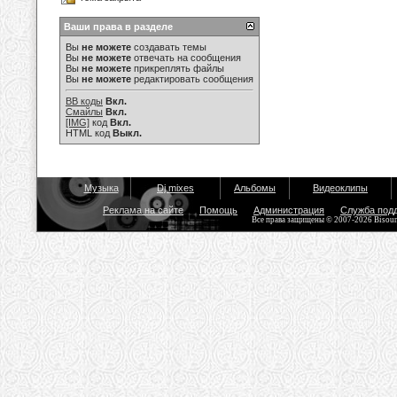
Ваши права в разделе
Вы
не можете
создавать темы
Вы
не можете
отвечать на сообщения
Вы
не можете
прикреплять файлы
Вы
не можете
редактировать сообщения
BB коды
Вкл.
Смайлы
Вкл.
[IMG]
код
Вкл.
HTML код
Выкл.
Музыка
Dj mixes
Альбомы
Видеоклипы
Реклама на сайте
Помощь
Администрация
Служба под
Все права защищены © 2007-2026 Bisou