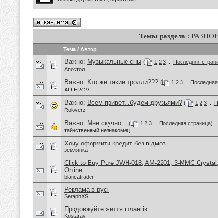
Темы раздела
: РАЗНО
Тема
/
Автор
Важно:
Музыкальные сны
(
1
2
3
...
Последняя стран
Апостол
Важно:
Кто же такие тролли???
(
1
2
3
...
Последняя
ALFEROV
Важно:
Всем привет...будем друзьями?
(
1
2
3
...
П
Roloverz
Важно:
Мне скучно...
(
1
2
3
...
Последняя страница
)
тайнственный незнакомец
Хочу оформити кредит без відмов
землянка
Click to Buy Pure JWH-018, AM-2201, 3-MMC Crysta
Online
blancatrader
Реклама в русі
SeraphXS
Продовжуйте життя шлангів
Kostaray