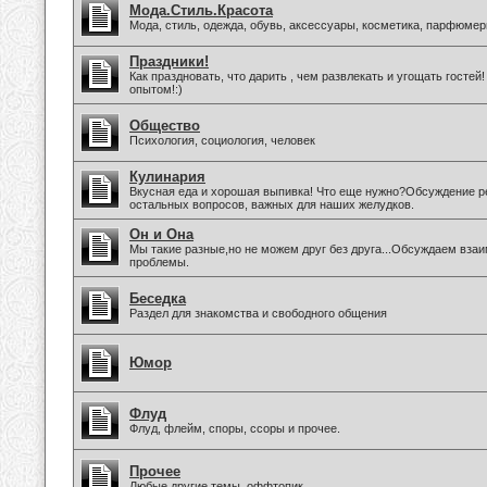
Мода.Стиль.Красота
Мода, стиль, одежда, обувь, аксессуары, косметика, парфюмер
Праздники!
Как праздновать, что дарить , чем развлекать и угощать госте
опытом!:)
Общество
Психология, социология, человек
Кулинария
Вкусная еда и хорошая выпивка! Что еще нужно?Обсуждение ре
остальных вопросов, важных для наших желудков.
Он и Она
Мы такие разные,но не можем друг без друга...Обсуждаем вза
проблемы.
Беседка
Раздел для знакомства и свободного общения
Юмор
Флуд
Флуд, флейм, споры, ссоры и прочее.
Прочее
Любые другие темы, оффтопик