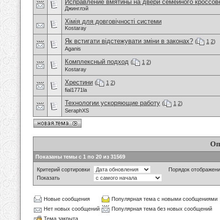
Исправление вмятины на двери семейного кроссов
Джинглэй
Хімія для довговічності системи
Kostaray
Як встигати відстежувати зміни в законах?
(
1
2
)
Aganis
Комплексный подход
(
1
2
)
Kostaray
Хрестини
(
1
2
)
fial1771la
Технологии ускоряющие работу
(
1
2
)
SeraphXS
Оп
Показаны темы с 1 по 20 из 31569
Критерий сортировки
Порядок отображен
Показать
Новые сообщения
Популярная тема с новыми сообщениями
Нет новых сообщений
Популярная тема без новых сообщений
Тема закрыта