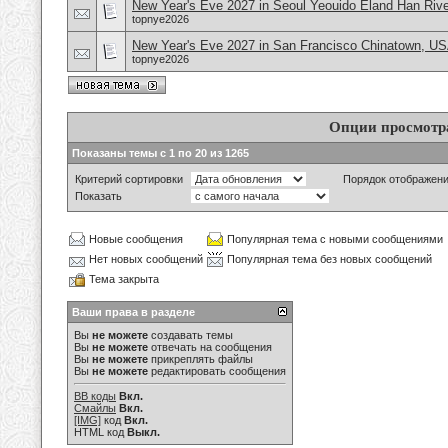
New Year's Eve 2027 in Seoul Yeouido Eland Han Rive
topnye2026
New Year's Eve 2027 in San Francisco Chinatown, U
topnye2026
Опции просмотр
Показаны темы с 1 по 20 из 1265
Критерий сортировки
Порядок отображен
Показать
Новые сообщения
Популярная тема с новыми сообщениями
Нет новых сообщений
Популярная тема без новых сообщений
Тема закрыта
Ваши права в разделе
Вы
не можете
создавать темы
Вы
не можете
отвечать на сообщения
Вы
не можете
прикреплять файлы
Вы
не можете
редактировать сообщения
BB коды
Вкл.
Смайлы
Вкл.
[IMG]
код
Вкл.
HTML код
Выкл.