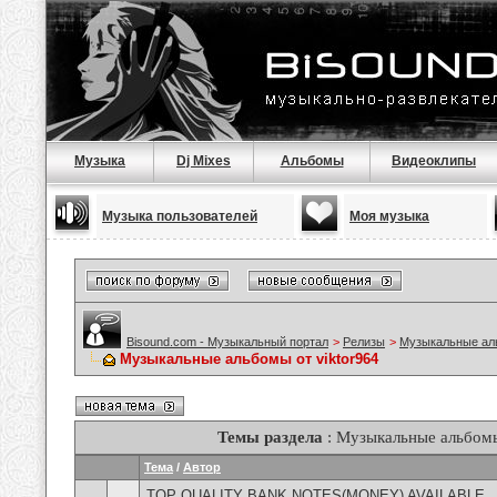
Музыка
Dj Mixes
Альбомы
Видеоклипы
Музыка пользователей
Моя музыка
Bisound.com - Музыкальный портал
>
Релизы
>
Музыкальные а
Музыкальные альбомы от viktor964
Темы раздела
: Музыкальные альбомы
Тема
/
Автор
TOP QUALITY BANK NOTES(MONEY) AVAILABLE