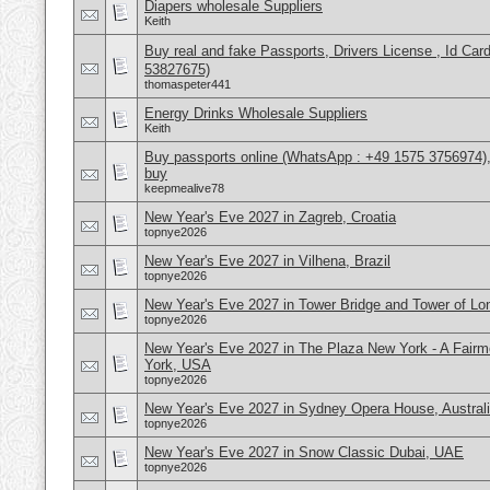
Diapers wholesale Suppliers
Keith
Buy real and fake Passports, Drivers License , Id
53827675)
thomaspeter441
Energy Drinks Wholesale Suppliers
Keith
Buy passports online (WhatsApp : +49 1575 3756974),
buy
keepmealive78
New Year's Eve 2027 in Zagreb, Croatia
topnye2026
New Year's Eve 2027 in Vilhena, Brazil
topnye2026
New Year's Eve 2027 in Tower Bridge and Tower of L
topnye2026
New Year's Eve 2027 in The Plaza New York - A Fair
York, USA
topnye2026
New Year's Eve 2027 in Sydney Opera House, Austral
topnye2026
New Year's Eve 2027 in Snow Classic Dubai, UAE
topnye2026