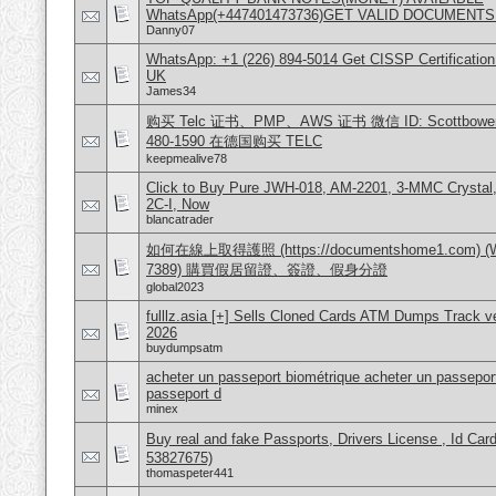
WhatsApp(+447401473736)GET VALID DOCUMENTS
Danny07
WhatsApp: +1 (226) 894-5014​ Get CISSP Certification
UK
James34
购买 Telc 证书、PMP、AWS 证书 微信 ID: Scottbowers44
480-1590 在德国购买 TELC
keepmealive78
Click to Buy Pure JWH-018, AM-2201, 3-MMC Crysta
2C-I, Now
blancatrader
如何在線上取得護照 (https://documentshome1.com) (Wh
7389) 購買假居留證、簽證、假身分證
global2023
fulllz.asia [+] Sells Cloned Cards ATM Dumps Track 
2026
buydumpsatm
acheter un passeport biométrique acheter un passeport
passeport d
minex
Buy real and fake Passports, Drivers License , Id
53827675)
thomaspeter441