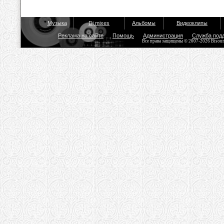
Музыка
Dj mixes
Альбомы
Видеоклипы
Реклама на сайте
Помощь
Администрация
Служба под
Все права защищены © 2007-2026 Bisou