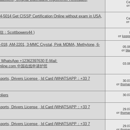
Се
о
-5014​ Get CISSP Certification Online without exam in USA,
Се
о
Scottbowers44 )
от
keep
-018, AM-2201, 3-MMC Crystal, Pink MDMA, Methylone, 6-
05.0
от
bl
sApp +12362397630 E-Mail:
03.0
teonline.com 中国在线申请护照
sports, Drivers License , Id Card (WHATSAPP：+33 7
30.0
от
thoma
liers
30.0
sports, Drivers License , Id Card (WHATSAPP：+33 7
29.0
от
thoma
sports, Drivers License , Id Card (WHATSAPP：+33 7
29.0
от
thoma