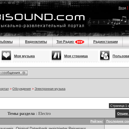
Вход
льбомы
Видеоклипы
Топ Радио
Радиостанции
Моя музыка
Моя страница
Пользов
портал
>
Обсуждения
>
Электронная музыка
Страница 1 
Темы раздела
: Electro
Опции 
Рейтинг
Последнее со
ausweis, Original Datenbank registrierter Reisepass,