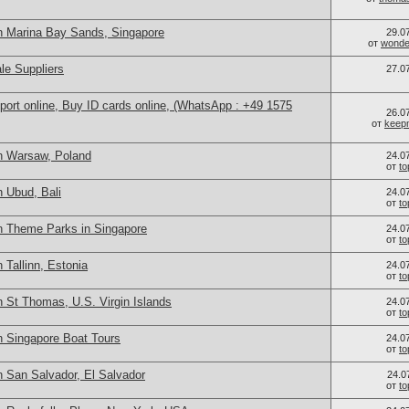
n Marina Bay Sands, Singapore
29.0
от
wonder
le Suppliers
27.0
port online, Buy ID cards online, (WhatsApp : +49 1575
26.0
от
keep
n Warsaw, Poland
24.0
от
t
 Ubud, Bali
24.0
от
t
n Theme Parks in Singapore
24.0
от
t
 Tallinn, Estonia
24.0
от
t
 St Thomas, U.S. Virgin Islands
24.0
от
t
n Singapore Boat Tours
24.0
от
t
n San Salvador, El Salvador
24.0
от
t