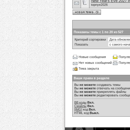
New Year's Eve 2027 i
topnye2026
Показаны темы с 1 по 20 из 527
Критерий сортировки
Показать
Новые сообщения
Популя
Нет новых сообщений
Популя
Тема закрыта
Ваши права в разделе
Вы
не можете
создавать темы
Вы
не можете
отвечать на сообщен
Вы
не можете
прикреплять файлы
Вы
не можете
редактировать сообщ
BB коды
Вкл.
Смайлы
Вкл.
[IMG]
код
Вкл.
HTML код
Выкл.