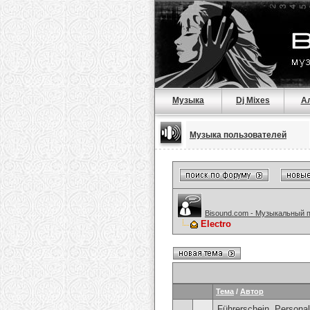
Музыка
Dj Mixes
А
Музыка пользователей
Bisound.com - Музыкальный 
Electro
Тема
/
Автор
Führerschein, Personal