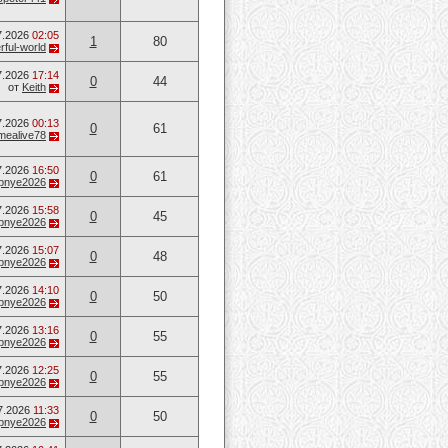
7.2026
02:05
1
80
ful-world
7.2026
17:14
0
44
от
Keith
7.2026
00:13
0
61
mealive78
7.2026
16:50
0
61
opnye2026
7.2026
15:58
0
45
opnye2026
7.2026
15:07
0
48
opnye2026
7.2026
14:10
0
50
opnye2026
7.2026
13:16
0
55
opnye2026
7.2026
12:25
0
55
opnye2026
7.2026
11:33
0
50
opnye2026