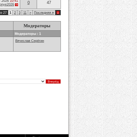
7.2026
10:41
0
47
opnye2026
из 27
1
2
3
11
>
Последняя
»
Модераторы
Модераторы : 1
Вячеслав Серёгин