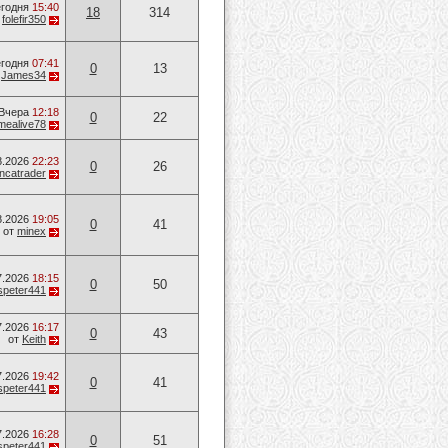
годня
15:40
18
314
т
folefir350
годня
07:41
0
13
т
James34
Вчера
12:18
0
22
mealive78
8.2026
22:23
0
26
ancatrader
8.2026
19:05
0
41
от
minex
7.2026
18:15
0
50
speter441
7.2026
16:17
0
43
от
Keith
7.2026
19:42
0
41
speter441
7.2026
16:28
0
51
speter441