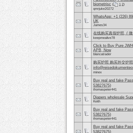
biometrisc
(
1
2
)
qmrjuke20272
WhatsApp: +1 (226) 894
UK
James34
在线购买真假护照, ( 微信：
keepmealive78
Click to Buy Pure JWH
APB, Now
blancatrader
购买护照 购买外交护照 What
info@reisedokumen
minex
Buy real and fake Pas
53827675)
thomaspeter441
Diapers wholesale Supp
Keith
Buy real and fake Pas
53827675)
thomaspeter441
Buy real and fake Pas
53827675)