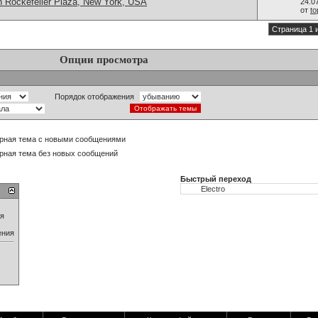
n Rockefeller Plaza, New York, USA
24.0
от
t
Страница 1 
Опции просмотра
Порядок отображения
рная тема с новыми сообщениями
рная тема без новых сообщений
Быстрый переход
ия
ения