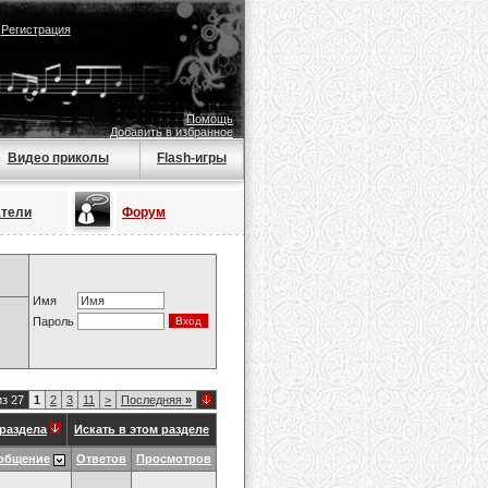
|
Регистрация
Помощь
Добавить в избранное
Видео приколы
Flash-игры
атели
Форум
Имя
Пароль
из 27
1
2
3
11
>
Последняя
»
раздела
Искать в этом разделе
общение
Ответов
Просмотров