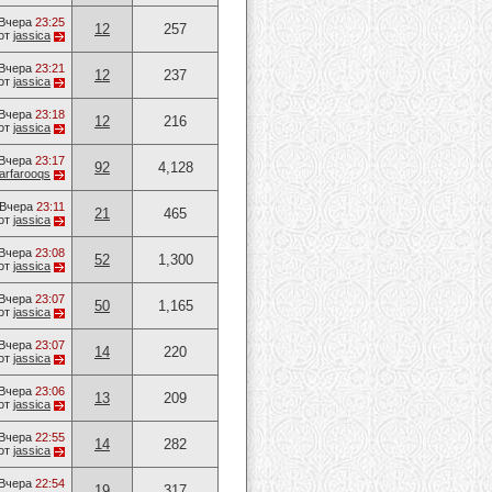
Вчера
23:25
12
257
от
jassica
Вчера
23:21
12
237
от
jassica
Вчера
23:18
12
216
от
jassica
Вчера
23:17
92
4,128
arfarooqs
Вчера
23:11
21
465
от
jassica
Вчера
23:08
52
1,300
от
jassica
Вчера
23:07
50
1,165
от
jassica
Вчера
23:07
14
220
от
jassica
Вчера
23:06
13
209
от
jassica
Вчера
22:55
14
282
от
jassica
Вчера
22:54
19
317