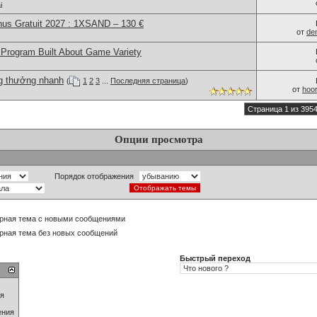
i
us Gratuit 2027 : 1XSAND – 130 €
от
de
Program Built About Game Variety
ng thưởng nhanh
(
1
2
3
...
Последняя страница
)
от
hoor
Страница 1 из 395
Опции просмотра
Порядок отображения
рная тема с новыми сообщениями
рная тема без новых сообщений
Быстрый переход
ия
ения