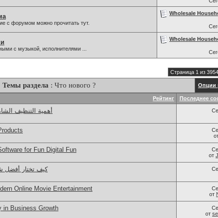
Се
Wholesale Househ
ма
ие с форумом можно прочитать тут.
Се
Wholesale Househ
ки
ыми с музыкой, исполнителями ...
Се
Страница 1 из 395
Темы раздела
: Что нового ?
Опции 
Рейтинг
Последнее со
أهمية التنظيف الشام
Се
Products
Се
о
ftware for Fun Digital Fun
Се
от
كيف تختار أفضل ش
Се
dern Online Movie Entertainment
Се
от
y in Business Growth
Се
от
se