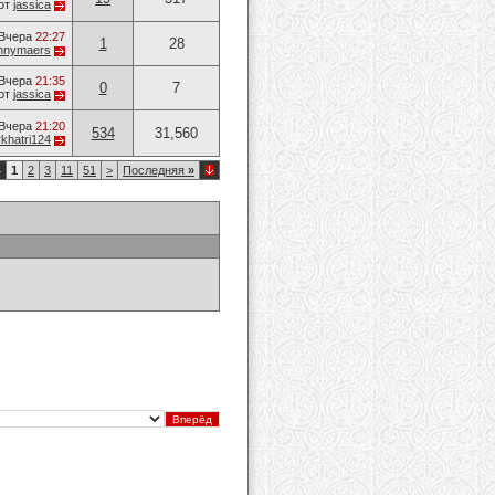
от
jassica
Вчера
22:27
1
28
nnymaers
Вчера
21:35
0
7
от
jassica
Вчера
21:20
534
31,560
khatri124
4
1
2
3
11
51
>
Последняя
»