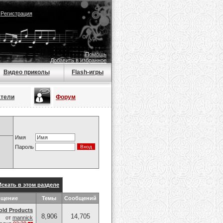
|
Регистрация
Помощь
Добавить в избранное
Видео приколы
Flash-игры
атели
Форум
Имя
Пароль
Искать в этом разделе
бщение
Темы
Сообщений
old Products
8,906
14,705
от
mannick