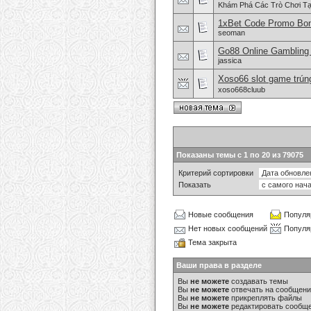
Khám Phá Các Trò Chơi Tạ
1xBet Code Promo Bon
seoman
Go88 Online Gambling 
jassica
Xoso66 slot game trú
xoso668cluub
Показаны темы с 1 по 20 из 79075
Критерий сортировки
Показать
Новые сообщения
Популя
Нет новых сообщений
Популя
Тема закрыта
Ваши права в разделе
Вы
не можете
создавать темы
Вы
не можете
отвечать на сообщен
Вы
не можете
прикреплять файлы
Вы
не можете
редактировать сообщ