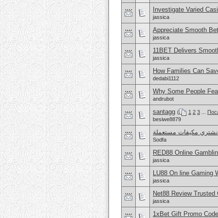
Investigate Varied Ca
jassica
Appreciate Smooth Bet
jassica
11BET Delivers Smoot
jassica
How Families Can Sav
dedabi1112
Why Some People Fea
andrubot
santagg
(
1
2
3
...
Пос
besiwe8879
شتري مكيفات مستعملة
Sodfa
RED88 Online Gambling
jassica
LU88 On line Gaming Wi
jassica
Net88 Review Trusted 
jassica
1xBet Gift Promo Cod