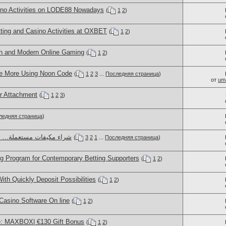
sino Activities on LODE88 Nowadays
(
1
2
)
ting and Casino Activities at OXBET
(
1
2
)
h and Modern Online Gaming
(
1
2
)
e More Using Noon Code
(
1
2
3
...
Последняя страница
)
от
um
r Attachment
(
1
2
3
)
ледняя страница
)
شراء مكيفات مستعملة… ن
(
3
2
1
...
Последняя страница
)
 Program for Contemporary Betting Supporters
(
1
2
)
th Quickly Deposit Possibilities
(
1
2
)
Casino Software On line
(
1
2
)
e: MAXBOX| €130 Gift Bonus
(
1
2
)