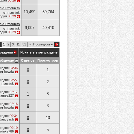
годня
03:28
old Products
10,499
59,764
от
mannick
годня
03:29
old Products
9,007
40,410
от
mannick
годня
03:29
4
1
2
3
11
51
>
Последняя
»
раздела
Искать в этом разделе
общение
Ответов
Просмотров
годня
04:36
0
1
от
howda
годня
03:27
0
2
т
mannick
годня
02:17
1
8
James227
годня
02:16
0
3
от
howda
годня
00:34
0
10
Nancyash
годня
00:10
0
5
olinks786