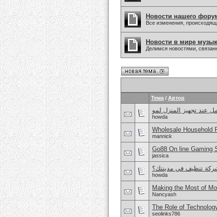
Новости нашего фору
Все изменения, происходящ
Новости в мире музы
Делимся новостями, связанн
Тема
/
Автор
ل عند تجهيز المنزل لمو
howda
Wholesale Household 
mannick
Go88 On line Gaming So
jassica
ركة تنظيف في مدينتك؟
howda
Making the Most of Mo
Nancyash
The Role of Technolog
seolinks786