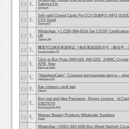
Salmiya Fin
penson
Sell valid Cloned Cards Pin CCV DUMPS INFO GOOD
CVV Good
Danny07
WhatsApp: +1 (226) 894-5014​ Get CISSP Certification
UK
James34
哪里可以购买美国签证？购买美国居民许可（微信号：Scott
keepmealive78
Click to Buy Pure JWH-018, AM-2201, 3-MMC Crysta
APB, Now
blancatrader
"NapoleonCake": Сладкое воплощение мечты – обзо
miloslava28
Как собрать свой бар
Olesh
Buy real and fake Passports, Drivers License , Id
53827675)
thomaspeter441
Women Beauty Products Wholesale Suppliers
Keith
WhatsApp +1(581) 942-4296 Buy Weed Hashish Cocai