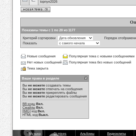
topnye2026
Оп
Показаны темы с 1 по 20 из 1177
Критерий сортировки
Порядок отображен
Показать
Новые сообщения
Популярная тема с новыми сообщениями
Нет новых сообщений
Популярная тема без новых сообщений
Тема закрыта
Ваши права в разделе
Вы
не можете
создавать темы
Вы
не можете
отвечать на сообщения
Вы
не можете
прикреплять файлы
Вы
не можете
редактировать сообщения
BB коды
Вкл.
Смайлы
Вкл.
[IMG]
код
Вкл.
HTML код
Выкл.
Музыка
Dj mixes
Альбомы
Видеоклипы