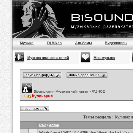
Музыка
Dj Mixes
Альбомы
Видеоклипы
Музыка пользователей
Моя музыка
Bisound.com - Музыкальный портал
>
РАЗНОЕ
Кулинария
Темы раздела
: Кулинари
Тема
/
Автор
WhatsApp +1(581) 942-4296 Buy Weed Hashish Cocain