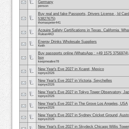
Germany
penson
Buy real and fake Passports, Drivers License , Id
53827675)
thomaspeter441
Acquire Safety Certifications in Texas. California. Wh
Rulean4KD
Energy Drinks Wholesale Suppliers
Keith
Buy passports online (WhatsApp : +49 1575 3756974),
buy
keepmealive78
New Year's Eve 2027 in Xcaret, Mexico
topnye2026
New Year's Eve 2027 in Victoria, Seychelles
topnye2026
New Year's Eve 2027 in Tokyo Tower Observatory, Ja
topnye2026
New Year's Eve 2027 in The Grove Los Angeles, USA
topnye2026
New Year's Eve 2027 in Sydney Cricket Ground, Austra
topnye2026
New Year's Eve 2027 in Skydeck Chicago Willis Towe