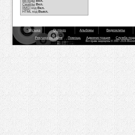
BB коды
Вкл.
Смайлы
Вкл.
[IMG]
код
Вкл.
HTML код
Выкл.
Музыка
Dj mixes
Альбомы
Видеоклипы
Реклама на сайте
Помощь
Администрация
Служба под
Все права защищены © 2007-2026 Bisou