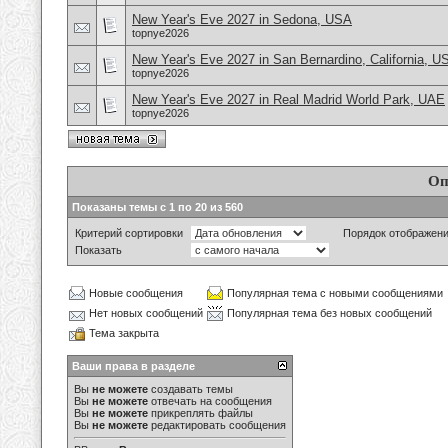
New Year's Eve 2027 in Sedona, USA
topnye2026
New Year's Eve 2027 in San Bernardino, California, U
topnye2026
New Year's Eve 2027 in Real Madrid World Park, UAE
topnye2026
Оп
Показаны темы с 1 по 20 из 560
Критерий сортировки
Порядок отображен
Показать
Новые сообщения
Популярная тема с новыми сообщениями
Нет новых сообщений
Популярная тема без новых сообщений
Тема закрыта
Ваши права в разделе
Вы
не можете
создавать темы
Вы
не можете
отвечать на сообщения
Вы
не можете
прикреплять файлы
Вы
не можете
редактировать сообщения