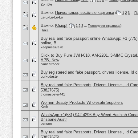
ZomBie
Важно:
Прикольные, весёлые картинки
(
1
2
3
...
По
La-Li-Lu-Le-Lo
Важно:
Юмор!
(
1
2
3
...
Последняя страница
)
Ника
Buy real and fake passport online,WhatsApp: +1 (775
online, B
keepmealive78
Click to Buy Pure JWH-018, AM-2201, 3-MMC Crysta
APB, Now
blancatrader
Buy registered and fake passport, drivers license, Id 
gurkudaste
Buy real and fake Passports, Drivers License , Id
53827675)
thomaspeter441
Women Beauty Products Wholesale Suppliers
Keith
WhatsApp +1(581) 942-4296 Buy Weed Hashish Cocai
Brisbane Austr
penson
Buy real and fake Passports, Drivers License , Id
53827675)