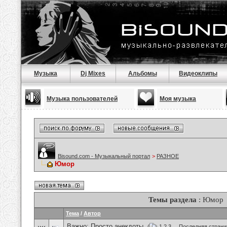
Музыка
Dj Mixes
Альбомы
Видеоклипы
Музыка пользователей
Моя музыка
Bisound.com - Музыкальный портал
>
РАЗНОЕ
Юмор
Темы раздела
: Юмор
Тема
/
Автор
Важно:
Просто анекдоты.
(
1
2
3
...
Последняя страни