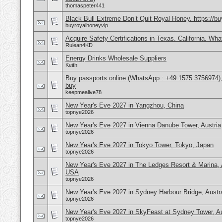
thomaspeter441
Black Bull Extreme Don’t Quit Royal Honey. https://b
buyroyalhoneyvip
Acquire Safety Certifications in Texas. California. Wh
Rulean4KD
Energy Drinks Wholesale Suppliers
Keith
Buy passports online (WhatsApp : +49 1575 3756974),
buy
keepmealive78
New Year's Eve 2027 in Yangzhou, China
topnye2026
New Year's Eve 2027 in Vienna Danube Tower, Austria
topnye2026
New Year's Eve 2027 in Tokyo Tower, Tokyo, Japan
topnye2026
New Year's Eve 2027 in The Ledges Resort & Marina, 
USA
topnye2026
New Year's Eve 2027 in Sydney Harbour Bridge, Austra
topnye2026
New Year's Eve 2027 in SkyFeast at Sydney Tower, Au
topnye2026