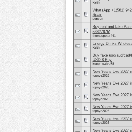
Keith
WhatsApp +1(581) 942-
Spain
penson
Buy real and fake Pas
53827675)
thomaspeter441
Energy Drinks Wholesa
Keith
Buy fake usd/aud/cad
USD $ Buy
keepmealive78
New Year's Eve 2027 in
topnye2026
New Year's Eve 2027 
topnye2026
New Year's Eve 2027 in
topnye2026
New Year's Eve 2027 
topnye2026
New Year's Eve 2027 i
topnye2026
New Year's Eve 2027 i