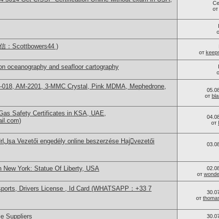
Се
о
Scottbowers44 )
от
keep
on oceanography and seafloor cartography
H-018, AM-2201, 3-MMC Crystal, Pink MDMA, Mephedrone,
05.0
от
bl
as Safety Certificates in KSA, UAE,
04.0
ail.com)
от
03.0
n New York: Statue Of Liberty, USA
02.0
от
wonder
sports, Drivers License , Id Card (WHATSAPP：+33 7
30.0
от
thoma
e Suppliers
30.0