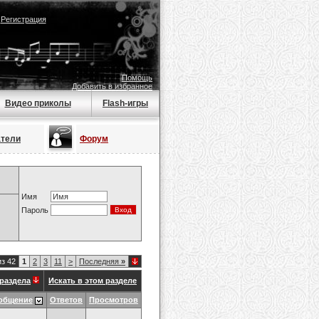
|
Регистрация
Помощь
Добавить в избранное
Видео приколы
Flash-игры
атели
Форум
Имя
Пароль
из 42
1
2
3
11
>
Последняя
»
раздела
Искать в этом разделе
общение
Ответов
Просмотров