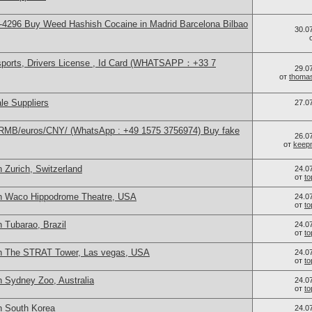
4296 Buy Weed Hashish Cocaine in Madrid Barcelona Bilbao
30.0
sports, Drivers License , Id Card (WHATSAPP：+33 7
29.0
от
thoma
le Suppliers
27.0
/RMB/euros/CNY/ (WhatsApp : +49 1575 3756974) Buy fake
26.0
от
keep
 Zurich, Switzerland
24.0
от
t
in Waco Hippodrome Theatre, USA
24.0
от
t
 Tubarao, Brazil
24.0
от
t
in The STRAT Tower, Las vegas, USA
24.0
от
t
n Sydney Zoo, Australia
24.0
от
t
n South Korea
24.0