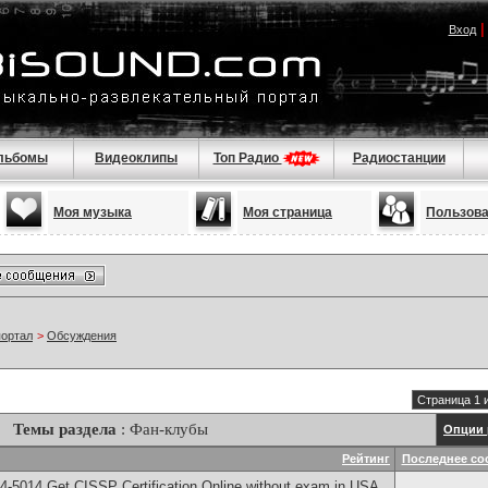
Вход
льбомы
Видеоклипы
Топ Радио
Радиостанции
Моя музыка
Моя страница
Пользов
портал
>
Обсуждения
Страница 1 
Темы раздела
: Фан-клубы
Опции 
Рейтинг
Последнее со
-5014​ Get CISSP Certification Online without exam in USA,