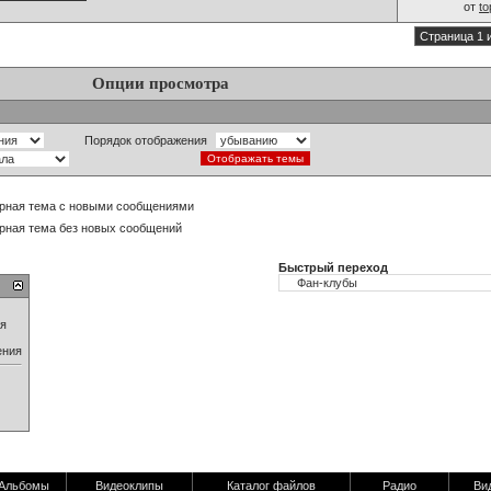
от
t
Страница 1 
Опции просмотра
Порядок отображения
рная тема с новыми сообщениями
рная тема без новых сообщений
Быстрый переход
ия
ения
Альбомы
Видеоклипы
Каталог файлов
Радио
Ви