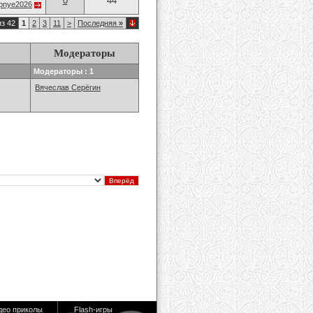
0
44
opnye2026
из 42
1
2
3
11
>
Последняя
»
Модераторы
Модераторы : 1
Вячеслав Серёгин
део приколы
Flash-игры