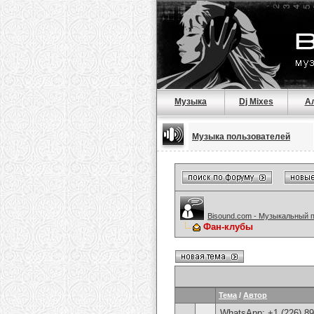
Музыка
Dj Mixes
А
Музыка пользователей
Bisound.com - Музыкальный 
Фан-клубы
Тема
/
Автор
WhatsApp: +1 (226) 894