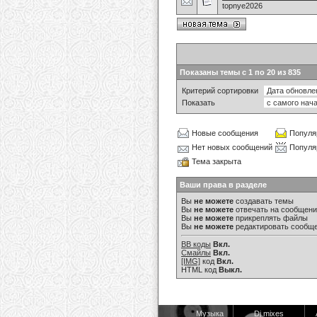
topnye2026
Показаны темы с 1 по 20 из 835
Критерий сортировки
Показать
Новые сообщения
Популя
Нет новых сообщений
Популя
Тема закрыта
Ваши права в разделе
Вы
не можете
создавать темы
Вы
не можете
отвечать на сообщен
Вы
не можете
прикреплять файлы
Вы
не можете
редактировать сообщ
BB коды
Вкл.
Смайлы
Вкл.
[IMG]
код
Вкл.
HTML код
Выкл.
Музыка
Dj mixes