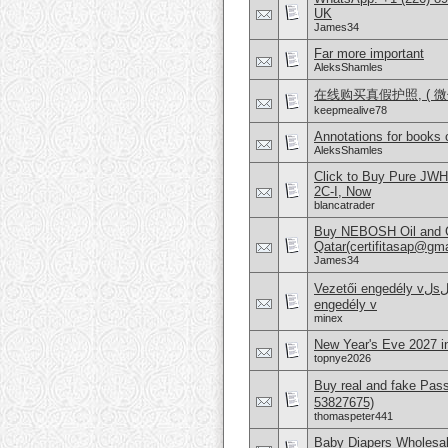
UK
James34
Far more important
AleksShamles
在线购买真假护照, ( 微信：
keepmealive78
Annotations for books 
AleksShamles
Click to Buy Pure JW
2C-I, Now
blancatrader
Buy NEBOSH Oil and G
Qatar(certifitasap@gm
James34
Vezetői engedély vلsلrlلsa Vezetői engedély online beszerzése Hajَvezetői
engedély v
minex
New Year's Eve 2027 i
topnye2026
Buy real and fake Pas
53827675)
thomaspeter441
Baby Diapers Wholesal