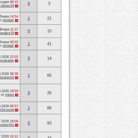
годня
08:15
0
3
т
James34
Вчера
14:54
1
21
от
AnnitaF
Вчера
11:37
0
15
mealive78
Вчера
00:02
1
41
от
AnnitaF
8.2026
22:02
0
14
ancatrader
8.2026
08:38
1
66
Ibrahim32
8.2026
18:50
0
26
от
minex
8.2026
06:57
1
89
ful-world
7.2026
18:06
0
93
speter441
7.2026
16:12