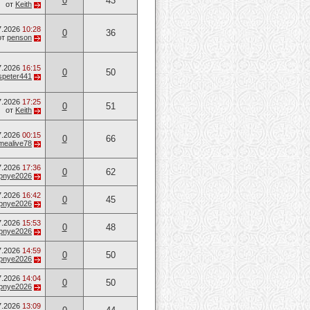
0
43
от
Keith
7.2026
10:28
0
36
от
penson
7.2026
16:15
0
50
speter441
7.2026
17:25
0
51
от
Keith
7.2026
00:15
0
66
mealive78
7.2026
17:36
0
62
opnye2026
7.2026
16:42
0
45
opnye2026
7.2026
15:53
0
48
opnye2026
7.2026
14:59
0
50
opnye2026
7.2026
14:04
0
50
opnye2026
7.2026
13:09