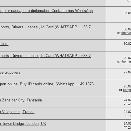
о
mprar passaporte diplomático Contacte-nos WhatsApp
03.0
sports, Drivers License , Id Card (WHATSAPP：+33 7
30.0
от
thoma
liers
30.0
sports, Drivers License , Id Card (WHATSAPP：+33 7
29.0
от
thoma
le Suppliers
27.0
port online, Buy ID cards online, (WhatsApp : +49 1575
25.0
от
keep
 Zanzibar City, Tanzania
24.0
от
t
 Villeparisis, France
24.0
от
t
n Tower Bridge, London, UK
24.0
от
t