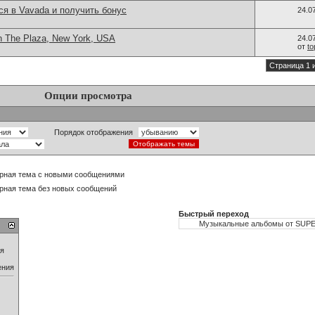
ся в Vavada и получить бонус
24.0
n The Plaza, New York, USA
24.0
от
t
Страница 1 
Опции просмотра
Порядок отображения
рная тема с новыми сообщениями
рная тема без новых сообщений
Быстрый переход
ия
ения