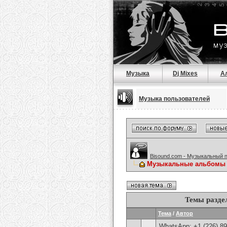
Музыка
Dj Mixes
А
Музыка пользователей
Bisound.com - Музыкальный 
Музыкальные альбомы
Темы разде
Тема
/
Автор
WhatsApp: +1 (226) 894