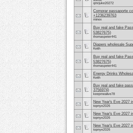
qmrjuke20272
Comprar passaporte co
+1236239763
minex
Buy real and fake Pas
53827675)
thomaspeter441
Diapers wholesale Supp
Keith
Buy real and fake Pas
53827675)
thomaspeter441
Energy Drinks Wholesa
Keith
Buy real and fake pass
3756974)
keepmealive78
New Year's Eve 2027 in
topnye2026
New Year's Eve 2027 in
topnye2026
New Year's Eve 2027 i
topnye2026