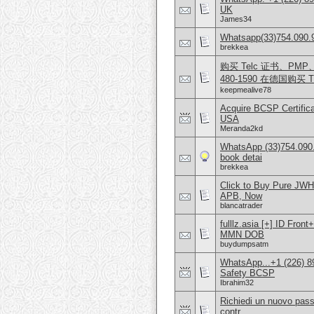
UK
James34
Whatsapp(33)754.090.96
brekkea
购买 Telc 证书、PMP、AW
480-1590 在德国购买 T
keepmealive78
Acquire BCSP Certifica
USA
Meranda2kd
WhatsApp (33)754.090.
book detai
brekkea
Click to Buy Pure JW
APB, Now
blancatrader
fulllz.asia [+] ID Fro
MMN DOB
buydumpsatm
WhatsApp...+1 (226) 8
Safety BCSP
Ibrahim32
Richiedi un nuovo pass
contr