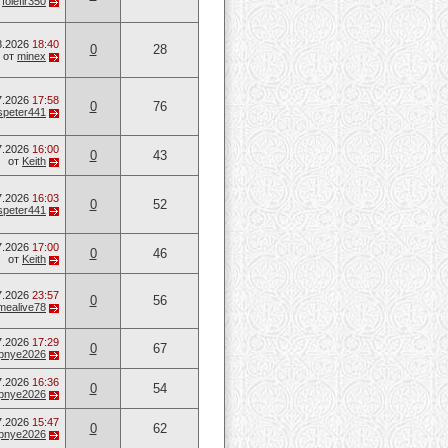
т
folefir350
8.2026
18:40
0
28
от
minex
7.2026
17:58
0
76
speter441
7.2026
16:00
0
43
от
Keith
7.2026
16:03
0
52
speter441
7.2026
17:00
0
46
от
Keith
7.2026
23:57
0
56
mealive78
7.2026
17:29
0
67
opnye2026
7.2026
16:36
0
54
opnye2026
7.2026
15:47
0
62
opnye2026