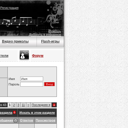
|
Регистрация
Помощь
Добавить в избранное
Видео приколы
Flash-игры
атели
Форум
Имя
Пароль
из 43
1
2
3
11
>
Последняя
»
раздела
Искать в этом разделе
общение
Ответов
Просмотров