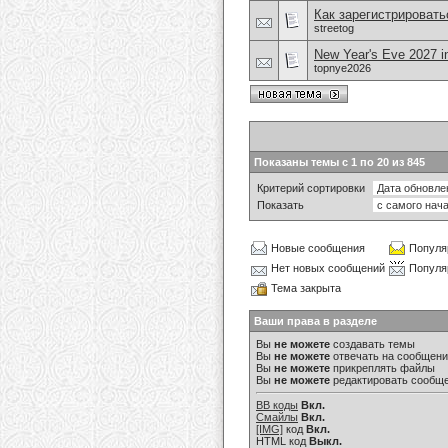
Как зарегистрировать
streetog
New Year's Eve 2027 i
topnye2026
Показаны темы с 1 по 20 из 845
Критерий сортировки
Показать
Новые сообщения
Популя
Нет новых сообщений
Популя
Тема закрыта
Ваши права в разделе
Вы
не можете
создавать темы
Вы
не можете
отвечать на сообщен
Вы
не можете
прикреплять файлы
Вы
не можете
редактировать сообщ
BB коды
Вкл.
Смайлы
Вкл.
[IMG]
код
Вкл.
HTML код
Выкл.