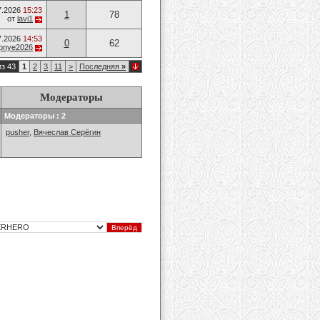
7.2026
15:23
1
78
от
lavi1
7.2026
14:53
0
62
opnye2026
из 43
1
2
3
11
>
Последняя
»
Модераторы
Модераторы : 2
pusher
,
Вячеслав Серёгин