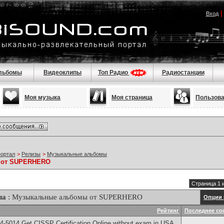
Вход
льбомы
Видеоклипы
Топ Радио
Радиостанции
Моя музыка
Моя страница
Пользов
портал
>
Релизы
>
Музыкальные альбомы
 от SUPERHERO
Страница 1 
ла
: Музыкальные альбомы от SUPERHERO
Опции 
Рейтинг
Последнее со
-5014​ Get CISSP Certification Online without exam in USA,