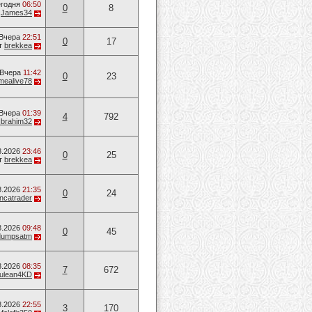
годня
06:50
0
8
т
James34
Вчера
22:51
0
17
т
brekkea
Вчера
11:42
0
23
mealive78
Вчера
01:39
4
792
Ibrahim32
8.2026
23:46
0
25
т
brekkea
8.2026
21:35
0
24
ancatrader
8.2026
09:48
0
45
dumpsatm
8.2026
08:35
7
672
ulean4KD
8.2026
22:55
3
170