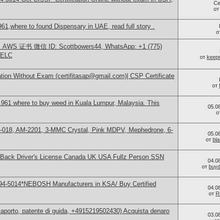
Се
о
1,where to found Dispensary in UAE, read full story .
о
S 证书 微信 ID: Scottbowers44, WhatsApp: +1 (775)
ELC
от
keep
tion Without Exam (certifitasap@gmail.com)| CSP Certificate
от
961 where to buy weed in Kuala Lumpur, Malaysia. This
05.0
о
H-018, AM-2201, 3-MMC Crystal, Pink MDPV, Mephedrone, 6-
05.0
от
bl
nt+Back Driver's License Canada UK USA Fullz Person SSN
04.0
от
buy
94-5014*NEBOSH Manufacturers in KSA/ Buy Certified
04.0
от
R
aporto, patente di guida, +4915219502430) Acquista denaro
03.0