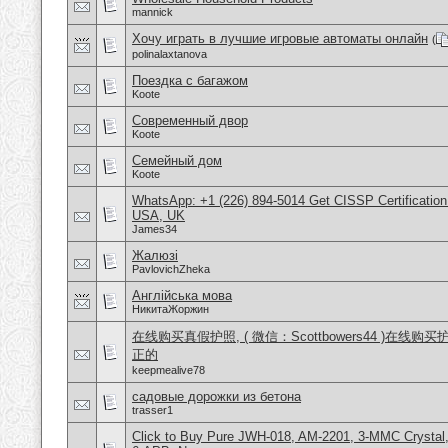
mannick
Хочу играть в лучшие игровые автоматы онлайн
(
polinalaxtanova
Поездка с багажом
Koote
Современный двор
Koote
Семейный дом
Koote
WhatsApp: +1 (226) 894-5014​ Get CISSP Certification
USA, UK
James34
Жалюзі
PavlovichZheka
Англійська мова
НикитаЖоржин
在线购买真假护照, ( 微信：Scottbowers44 )在线购
正的
keepmealive78
садовые дорожки из бетона
trasser1
Click to Buy Pure JWH-018, AM-2201, 3-MMC Crysta