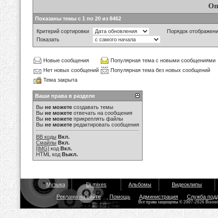
Оп
Показаны темы с 1 по 20 из 8462
Критерий сортировки
Порядок отображен
Показать
Новые сообщения
Популярная тема с новыми сообщениями
Нет новых сообщений
Популярная тема без новых сообщений
Тема закрыта
Ваши права в разделе
Вы
не можете
создавать темы
Вы
не можете
отвечать на сообщения
Вы
не можете
прикреплять файлы
Вы
не можете
редактировать сообщения
BB коды
Вкл.
Смайлы
Вкл.
[IMG]
код
Вкл.
HTML код
Выкл.
Музыка
Dj mixes
Альбомы
Видеоклипы
Реклама на сайте
Помощь
Администрация
Служба под
Все права защищены © 2007-2026 Bisou