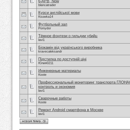
6-APB, Now
blancatrader
Курси англійської мови
Ksuwka14
Футбольный зал
Pomydor
Тёмное фэнтези о гильдии убийц
lavi1
Біокамін від українського виробника
kravecaleksandr
Підстилка по доступній ціні
Юлия0211
Инженерные материалы
Koote
Профессиональный мониторинг транспорта ГЛОНА
контроль и экономия
lavi1
Сварочные работы
Koote
Ремонт Android смартфона в Москве
lavi1