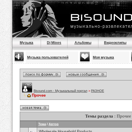
Музыка
Dj Mixes
Альбомы
Видеоклипы
Музыка пользователей
Моя музыка
Bisound.com - Музыкальный портал
>
РАЗНОЕ
Прочее
Темы раздела
: Прочее
Тема
/
Автор
Wholesale Household Products