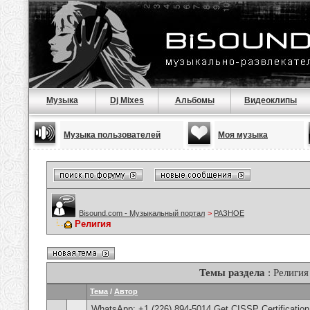
Музыка
Dj Mixes
Альбомы
Видеоклипы
Музыка пользователей
Моя музыка
Bisound.com - Музыкальный портал
>
РАЗНОЕ
Религия
Темы раздела
: Религия
Тема
/
Автор
WhatsApp: +1 (226) 894-5014​ Get CISSP Certification