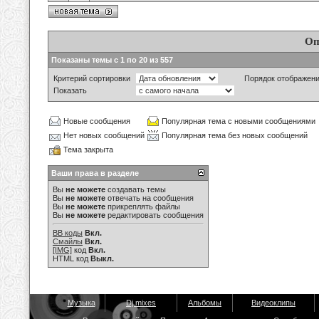
Оп
Показаны темы с 1 по 20 из 557
Критерий сортировки
Порядок отображен
Показать
Новые сообщения
Популярная тема с новыми сообщениями
Нет новых сообщений
Популярная тема без новых сообщений
Тема закрыта
Ваши права в разделе
Вы
не можете
создавать темы
Вы
не можете
отвечать на сообщения
Вы
не можете
прикреплять файлы
Вы
не можете
редактировать сообщения
BB коды
Вкл.
Смайлы
Вкл.
[IMG]
код
Вкл.
HTML код
Выкл.
Музыка
Dj mixes
Альбомы
Видеоклипы