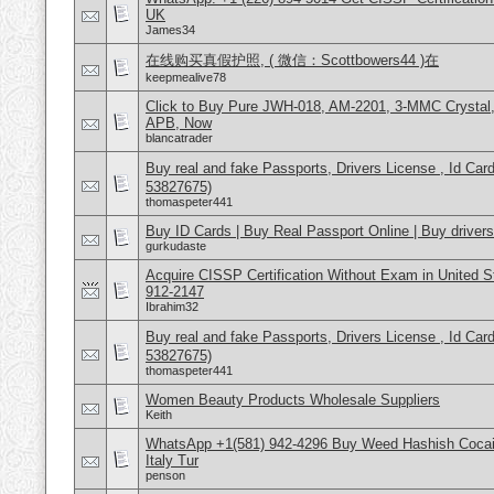
UK
James34
在线购买真假护照, ( 微信：Scottbowers44 )在
keepmealive78
Click to Buy Pure JWH-018, AM-2201, 3-MMC Crysta
APB, Now
blancatrader
Buy real and fake Passports, Drivers License , Id
53827675)
thomaspeter441
Buy ID Cards | Buy Real Passport Online | Buy drivers
gurkudaste
Acquire CISSP Certification Without Exam in United 
912-2147
Ibrahim32
Buy real and fake Passports, Drivers License , Id
53827675)
thomaspeter441
Women Beauty Products Wholesale Suppliers
Keith
WhatsApp +1(581) 942-4296 Buy Weed Hashish Cocai
Italy Tur
penson