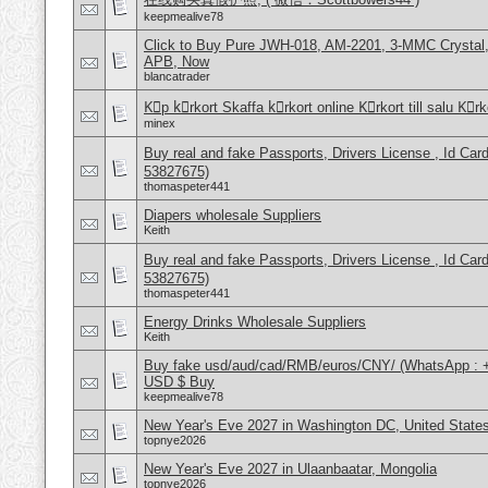
keepmealive78
Click to Buy Pure JWH-018, AM-2201, 3-MMC Crystal
APB, Now
blancatrader
Kِp kِrkort Skaffa kِrkort online Kِrkort till salu Kِr
minex
Buy real and fake Passports, Drivers License , Id
53827675)
thomaspeter441
Diapers wholesale Suppliers
Keith
Buy real and fake Passports, Drivers License , Id
53827675)
thomaspeter441
Energy Drinks Wholesale Suppliers
Keith
Buy fake usd/aud/cad/RMB/euros/CNY/ (WhatsApp : 
USD $ Buy
keepmealive78
New Year's Eve 2027 in Washington DC, United State
topnye2026
New Year's Eve 2027 in Ulaanbaatar, Mongolia
topnye2026