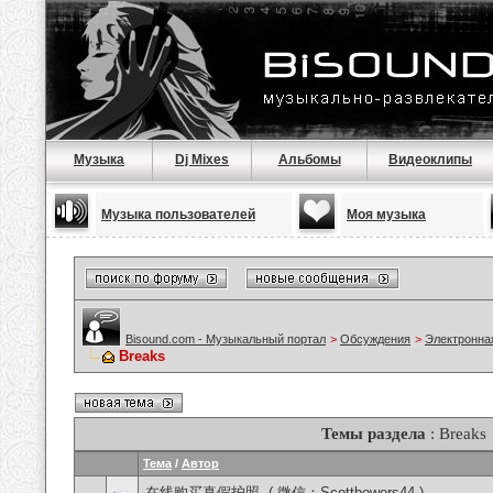
Музыка
Dj Mixes
Альбомы
Видеоклипы
Музыка пользователей
Моя музыка
Bisound.com - Музыкальный портал
>
Обсуждения
>
Электронна
Breaks
Темы раздела
: Breaks
Тема
/
Автор
在线购买真假护照, ( 微信：Scottbowers44 )