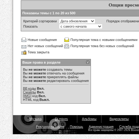
Опции просм
Показаны темы с 1 по 20 из 500
Критерий сортировки
Порядок отображен
Показать
Новые сообщения
Популярная тема с новыми сообщениями
Нет новых сообщений
Популярная тема без новых сообщений
Тема закрыта
Ваши права в разделе
Вы
не можете
создавать темы
Вы
не можете
отвечать на сообщения
Вы
не можете
прикреплять файлы
Вы
не можете
редактировать сообщения
BB коды
Вкл.
Смайлы
Вкл.
[IMG]
код
Вкл.
HTML код
Выкл.
Музыка
Dj mixes
Альбомы
Видеоклипы
Реклама на сайте
Помощь
Администрация
Служба под
Все права защищены © 2007-2026 Bisou