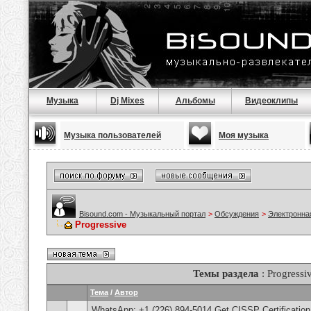
Музыка
Dj Mixes
Альбомы
Видеоклипы
Музыка пользователей
Моя музыка
Bisound.com - Музыкальный портал
>
Обсуждения
>
Электронна
Progressive
Темы раздела
: Progressi
Тема
/
Автор
WhatsApp: +1 (226) 894-5014​ Get CISSP Certification