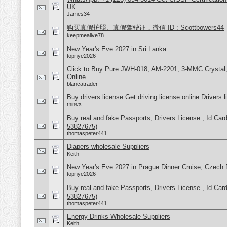
UK
James34
购买真假护照、真假驾驶证，微信 ID : Scottbowers44
keepmealive78
New Year's Eve 2027 in Sri Lanka
topnye2026
Click to Buy Pure JWH-018, AM-2201, 3-MMC Crysta
Online
blancatrader
Buy drivers license Get driving license online Drivers 
minex
Buy real and fake Passports, Drivers License , Id
53827675)
thomaspeter441
Diapers wholesale Suppliers
Keith
New Year's Eve 2027 in Prague Dinner Cruise, Czech 
topnye2026
Buy real and fake Passports, Drivers License , Id
53827675)
thomaspeter441
Energy Drinks Wholesale Suppliers
Keith