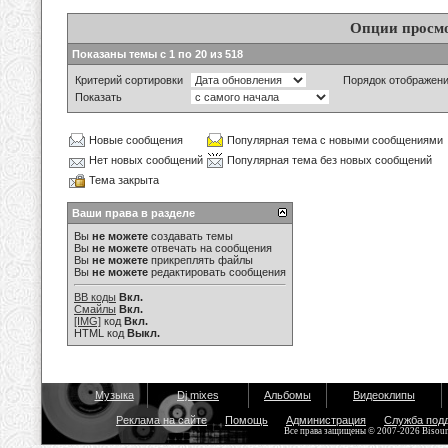
Опции просм
Показаны темы с 1 по 20 из 518
Критерий сортировки
Порядок отображен
Показать
Новые сообщения
Популярная тема с новыми сообщениями
Нет новых сообщений
Популярная тема без новых сообщений
Тема закрыта
Ваши права в разделе
Вы
не можете
создавать темы
Вы
не можете
отвечать на сообщения
Вы
не можете
прикреплять файлы
Вы
не можете
редактировать сообщения
BB коды
Вкл.
Смайлы
Вкл.
[IMG]
код
Вкл.
HTML код
Выкл.
Музыка
Dj mixes
Альбомы
Видеоклипы
Реклама на сайте
Помощь
Администрация
Служба под
Все права защищены © 2007-2026 Bisou