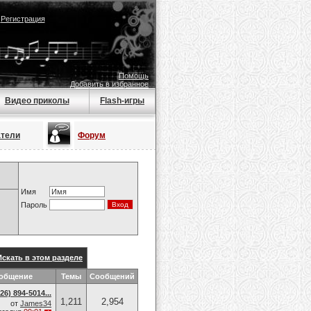
|
Регистрация
Помощь
Добавить в избранное
Видео приколы
Flash-игры
атели
Форум
Имя
Пароль
Искать в этом разделе
ообщение
Темы
Сообщений
6) 894-5014​...
1,211
2,954
от
James34