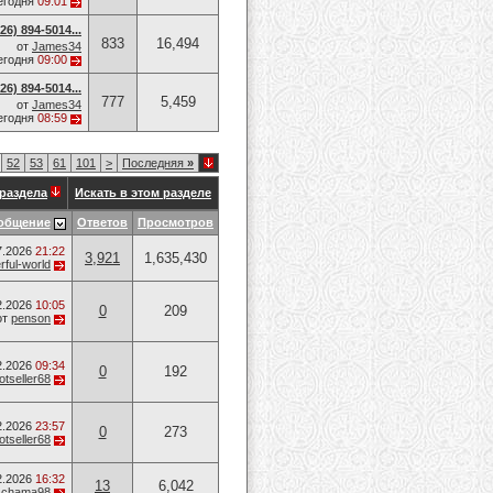
егодня
09:01
6) 894-5014​...
833
16,494
от
James34
егодня
09:00
6) 894-5014​...
777
5,459
от
James34
егодня
08:59
52
53
61
101
>
Последняя
»
раздела
Искать в этом разделе
общение
Ответов
Просмотров
7.2026
21:22
3,921
1,635,430
ful-world
2.2026
10:05
0
209
от
penson
2.2026
09:34
0
192
otseller68
2.2026
23:57
0
273
otseller68
2.2026
16:32
13
6,042
т
chama98