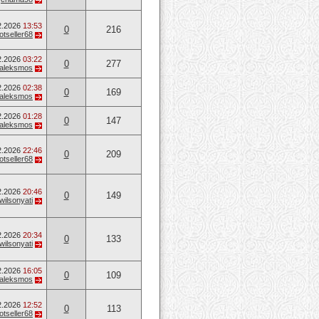
2.2026
13:53
0
216
otseller68
2.2026
03:22
0
277
aleksmos
2.2026
02:38
0
169
aleksmos
2.2026
01:28
0
147
aleksmos
2.2026
22:46
0
209
otseller68
2.2026
20:46
0
149
wilsonyati
2.2026
20:34
0
133
wilsonyati
2.2026
16:05
0
109
aleksmos
2.2026
12:52
0
113
otseller68