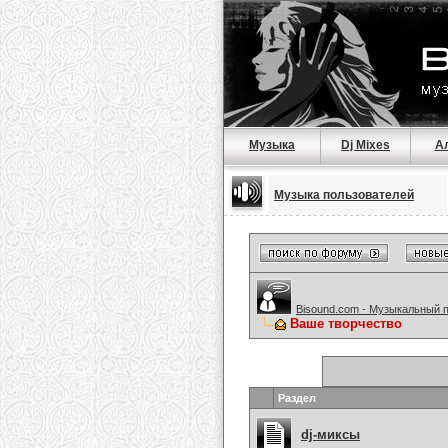
Музыка
Dj Mixes
А
Музыка пользователей
Bisound.com - Музыкальный 
Ваше творчество
Раздел
dj-миксы