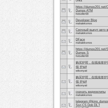
Urika
https://dumps201.net/
Dumps ATM
hotseller68
Developer Blog
mahaleksmos
Срочный выкуп авто 
mahaleksmos
DFace
mahaleksmos
https://dumps201.net/
Dumps S
hotseller68
购买护照，在线续签护照（邮
假 护&#
wilsonyati
购买护照，在线续签护照（邮
假 护&#
wilsonyati
скачать видеоклипы
mahaleksmos
telegram:@king_dump
Ssn CS Dob DL f