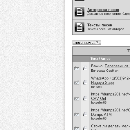
Авторская песня
Домашнее творчество, бардо
Тексты песен
Тексты песен от авторов.
Т
Тема
/
Автор
Важно:
Перепевки от
Вячеслав Серёгин
WhatsApp +1(581)942-
Nagoya Sapp
penson
https://dumps201.net/
CVV Onl
hotseller68
https://dumps201.net/
Dumps ATM
hotseller68
Стоит ли делать мел