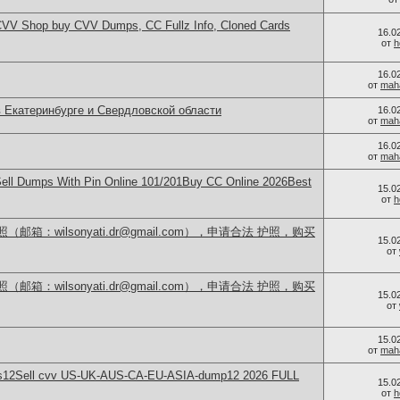
CVV Shop buy CVV Dumps, CC Fullz Info, Cloned Cards
16.0
от
h
16.0
от
mah
в Екатеринбурге и Свердловской области
16.0
от
mah
16.0
от
mah
Sell Dumps With Pin Online 101/201Buy CC Online 2026Best
15.0
от
h
箱：wilsonyati.dr@gmail.com），申请合法 护照，购买
15.0
от
箱：wilsonyati.dr@gmail.com），申请合法 护照，购买
15.0
от
15.0
от
mah
s12Sell cvv US-UK-AUS-CA-EU-ASIA-dump12 2026 FULL
15.0
от
h