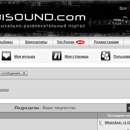
Вход
льбомы
Видеоклипы
Топ Радио
Радиостанции
Моя музыка
Моя страница
Пользов
портал
Подразделы
: Ваше творчество
Последнее с
WhatsApp: +1 (22