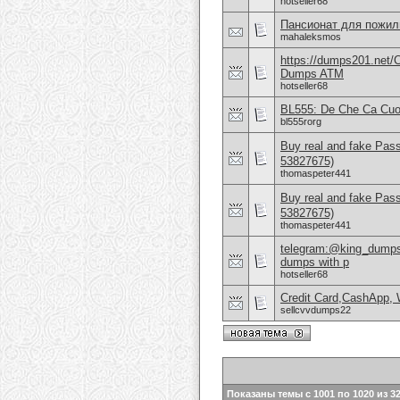
hotseller68
Пансионат для пожи
mahaleksmos
https://dumps201.net/
Dumps ATM
hotseller68
BL555: De Che Ca Cuo
bl555rorg
Buy real and fake Pas
53827675)
thomaspeter441
Buy real and fake Pas
53827675)
thomaspeter441
telegram:@king_dumps1
dumps with p
hotseller68
Credit Card,CashApp, 
sellcvvdumps22
Показаны темы с 1001 по 1020 из 3