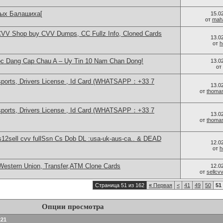
лых Балашиха[
15.0
от
mah
CVV Shop buy CVV Dumps, CC Fullz Info, Cloned Cards
13.0
от
h
c Dang Cap Chau A – Uy Tin 10 Nam Chan Dong!
13.0
от
sports, Drivers License , Id Card (WHATSAPP：+33 7
13.0
от
thoma
sports, Drivers License , Id Card (WHATSAPP：+33 7
13.0
от
thoma
2sell cvv fullSsn Cs Dob DL :usa-uk-aus-ca.. & DEAD
12.0
от
h
Western Union, Transfer,ATM Clone Cards
12.0
от
sellc
Страница 51 из 162
«
Первая
<
41
49
50
51
Опции просмотра
221