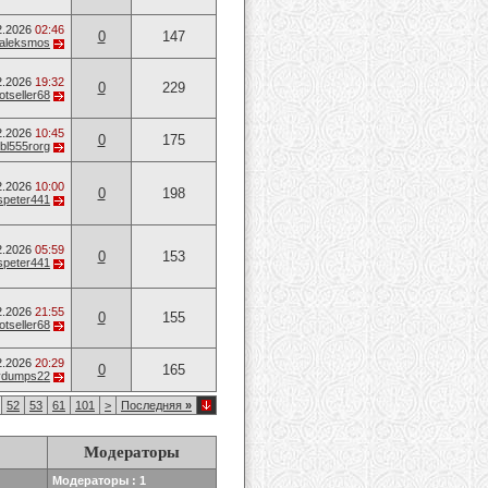
2.2026
02:46
0
147
aleksmos
2.2026
19:32
0
229
otseller68
2.2026
10:45
0
175
bl555rorg
2.2026
10:00
0
198
speter441
2.2026
05:59
0
153
speter441
2.2026
21:55
0
155
otseller68
2.2026
20:29
0
165
vvdumps22
52
53
61
101
>
Последняя
»
Модераторы
Модераторы : 1